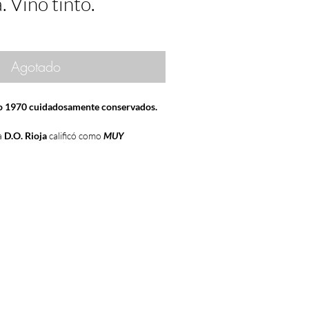
. Vino tinto.
Agotado
ño 1970 cuidadosamente conservados.
a
D.O. Rioja
calificó como
MUY
ado entre las 7 mejores añadas del
a climatología acompaño y fue un año
 de gran calidad y las mejores de ellas
acer vinos de largo recorrido, largas
randes reservas
, que acapararon
taurantes, bodegas... para su guarda a
 su evolución en el transcurso de los
la que han llegado a nuestros días en
s precios muy moderados en la
buena forma en muchos de los casos
as.