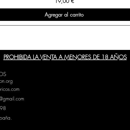
Precio
19,00 €
Agregar al carrito
PROHIBIDA LA VENTA A MENORES DE 18 AÑOS
OS
on.org
ricos.com
g@gmail.com
0398
spaña.