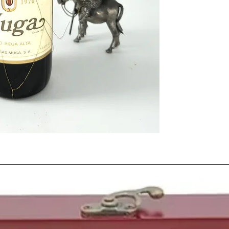
El año 1970 fue el
año
en toda España
, la d
tanto dentro de nuest
La gran acogida que t
marcando el comienzo d
vinos españoles
y que 
últimos años del fra
de nuestro país.
En abril de 1970
The B
EE.UU el
Apolo 13
y n
estadounidense. Ese m
Ochotorena
, el canta
entrenador y exfutboli