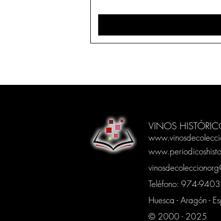
VINOS HISTÓRIC
www.vinosdecolecci
www.periodicoshisto
vinosdecoleccionor
Teléfono: 974-94
Huesca - Aragón - E
© 2000 - 2025