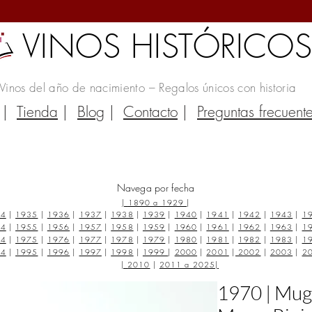
VINOS HISTÓRICO
Vinos del año de nacimiento – Regalos únicos con historia
|
Tienda
|
Blog
|
Contacto
|
Preguntas frecuent
Navega por fecha
|
1890 a 1929
|
34
|
1935
|
1936
|
1937
|
1938
|
1939
|
1940
|
1941
|
1942
|
1943
|
1
54
|
1955
|
1956
|
1957
|
1958
|
1959
|
1960
|
1961
|
1962
|
1963
|
1
74
|
1975
|
1976
|
1977
|
1978
|
1979
|
1980
|
1981
|
1982
|
1983
|
1
94
|
1995
|
1996
|
1997
|
1998
|
1999
|
2000
|
2001
|
2002
|
2003
|
2
|
2010
|
2011 a 2025
|
1970 | Mug