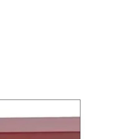
 de fundación de numerosas bodegas
emanda de vinos de calidad aumentaba
ro país como para exportación.
uvieron los vinos de 1970 estaba
e la que sería la
época dorada de los
coincidió en nuestra historia con los
nquismo
y la
transición a la democracia
eatles
se separan, también despega en
ace
Uma Thurman
, actriz
ismo año nace la escritora
Maite R.
nte mexicano
Luis Miguel
y
Luis Enrique
,
sta español.