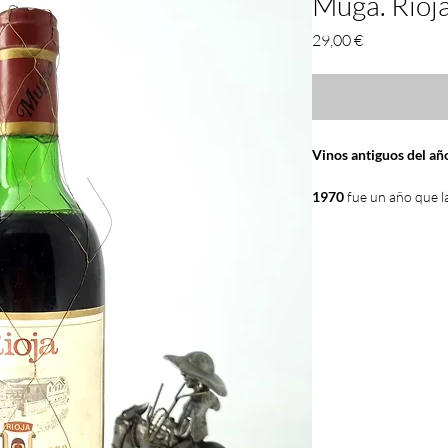
Muga. Rioja
Precio
29,00 €
Vinos antiguos del a
1970
fue un año que l
BUENO.
Esta
consider
siglo XX en España
. L
con grandes cosechas y
se aprovecharon para h
crianzas, reservas y g
amantes del vino
, res
largo plazo, para catar
años y es la razón por 
abundancia (de ahí su
actualidad) y en muy 
todavía en nuestros di