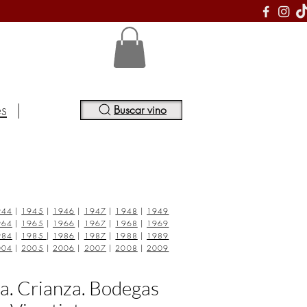
S
es
|
Buscar vino
944
|
1945
|
1946
|
1947
|
1948
|
1949
964
|
1965
|
1966
|
1967
|
1968
|
1969
984
|
1985
|
1986
|
1987
|
1988
|
1989
004
|
2005
|
2006
|
2007
|
2008
|
2009
a. Crianza. Bodegas