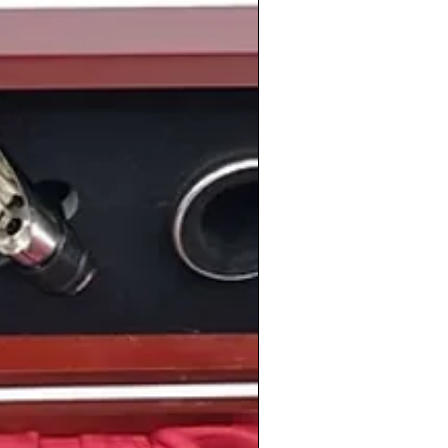
eatles
se separan, también despega en
ace
Uma Thurman
, actriz
ismo año nace la escritora
Maite R.
nte mexicano
Luis Miguel
y
Luis Enrique
,
sta español.