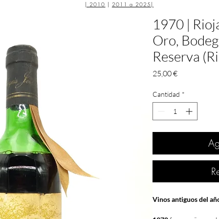
|
2010
|
2011 a 2025
|
1970 | Rio
Oro, Bodega
Reserva (Ri
Precio
25,00 €
Cantidad
*
Ag
R
Vinos antiguos del a