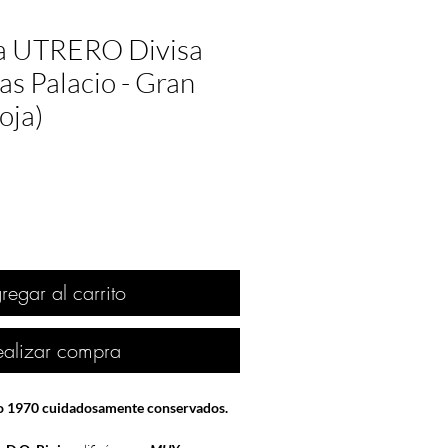
ja UTRERO Divisa
s Palacio - Gran
oja)
regar al carrito
ealizar compra
ño 1970 cuidadosamente conservados.