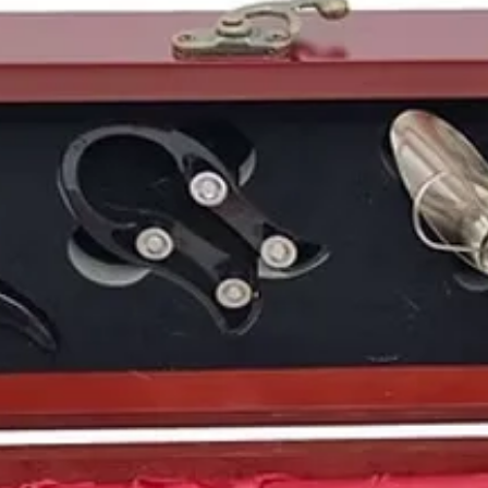
En abril de 1970
The B
EE.UU el
Apolo 13
y n
estadounidense. Ese m
Ochotorena
, el canta
entrenador y exfutboli