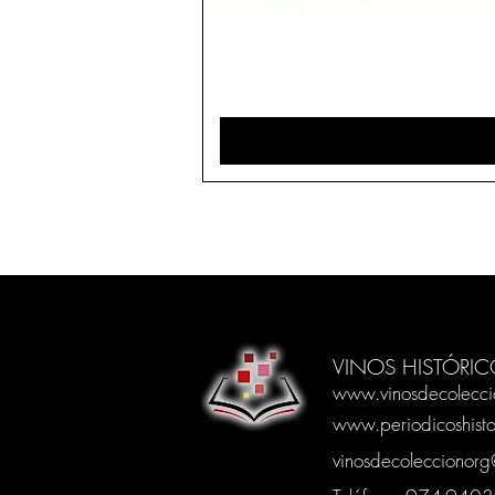
VINOS HISTÓRIC
www.vinosdecolecci
www.periodicoshisto
vinosdecoleccionor