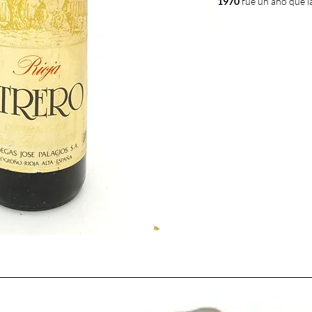
1970
fue un año que l
BUENO.
Esta
consider
siglo XX en España
. L
con grandes cosechas y
se aprovecharon para h
crianzas, reservas y g
amantes del vino
, res
largo plazo, para catar
años y es la razón por 
abundancia (de ahí su
actualidad) y en muy 
todavía en nuestros di
El año 1970 fue el
año
en toda España
, la d
tanto dentro de nuest
La gran acogida que t
marcando el comienzo d
vinos españoles
y que 
últimos años del fra
de nuestro país.