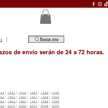
S
es
|
Buscar vino
azos de envío serán de 24 a 72 horas.
944
|
1945
|
1946
|
1947
|
1948
|
1949
964
|
1965
|
1966
|
1967
|
1968
|
1969
984
|
1985
|
1986
|
1987
|
1988
|
1989
004
|
2005
|
2006
|
2007
|
2008
|
2009