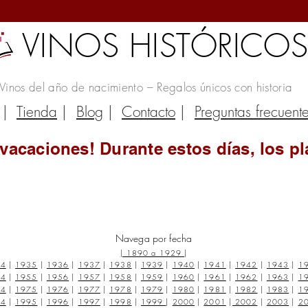
VINOS HISTÓRICO
Vinos del año de nacimiento – Regalos únicos con historia
|
Tienda
|
Blog
|
Contacto
|
Preguntas frecuent
vacaciones! Durante estos días, los pl
Navega por fecha
|
1890 a 1929
|
34
|
1935
|
1936
|
1937
|
1938
|
1939
|
1940
|
1941
|
1942
|
1943
|
1
54
|
1955
|
1956
|
1957
|
1958
|
1959
|
1960
|
1961
|
1962
|
1963
|
1
74
|
1975
|
1976
|
1977
|
1978
|
1979
|
1980
|
1981
|
1982
|
1983
|
1
94
|
1995
|
1996
|
1997
|
1998
|
1999
|
2000
|
2001
|
2002
|
2003
|
2