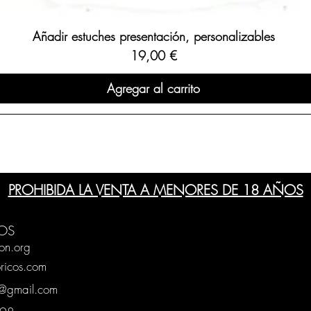
Añadir estuches presentación, personalizables
Precio
19,00 €
Agregar al carrito
PROHIBIDA LA VENTA A MENORES DE 18 AÑOS
OS
on.org
ricos.com
g@gmail.com