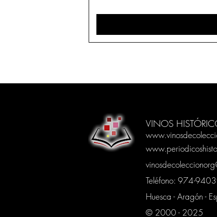
VINOS HISTÓRIC
www.vinosdecolecci
www.periodicoshisto
vinosdecoleccionor
Teléfono: 974-94
Huesca - Aragón - E
© 2000 - 2025