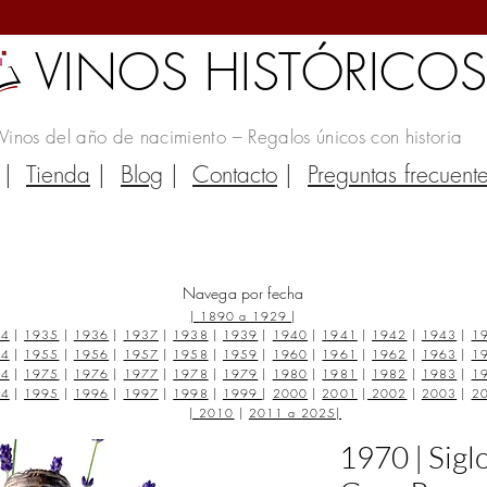
VINOS HISTÓRICO
Vinos del año de nacimiento – Regalos únicos con historia
|
Tienda
|
Blog
|
Contacto
|
Preguntas frecuent
Navega por fecha
|
1890 a 1929
|
34
|
1935
|
1936
|
1937
|
1938
|
1939
|
1940
|
1941
|
1942
|
1943
|
1
54
|
1955
|
1956
|
1957
|
1958
|
1959
|
1960
|
1961
|
1962
|
1963
|
1
74
|
1975
|
1976
|
1977
|
1978
|
1979
|
1980
|
1981
|
1982
|
1983
|
1
94
|
1995
|
1996
|
1997
|
1998
|
1999
|
2000
|
2001
|
2002
|
2003
|
2
|
2010
|
2011 a 2025
|
1970 | Sigl