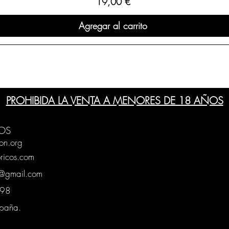
Precio
19,00 €
Agregar al carrito
PROHIBIDA LA VENTA A MENORES DE 18 AÑOS
OS
on.org
ricos.com
g@gmail.com
0398
spaña.