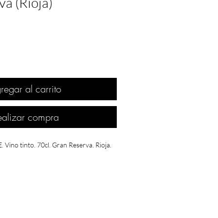
a (Rioja)
regar al carrito
ealizar compra
Vino tinto. 70cl. Gran Reserva. Rioja.