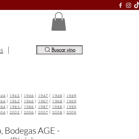
S
es
|
Buscar vino
944
|
1945
|
1946
|
1947
|
1948
|
1949
964
|
1965
|
1966
|
1967
|
1968
|
1969
984
|
1985
|
1986
|
1987
|
1988
|
1989
004
|
2005
|
2006
|
2007
|
2008
|
2009
o, Bodegas AGE -