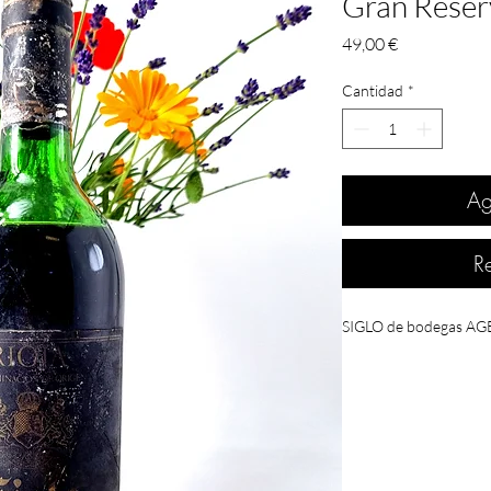
Gran Reserv
Precio
49,00 €
Cantidad
*
Ag
R
SIGLO de bodegas AGE. 