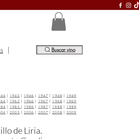
S
es
|
Buscar vino
944
|
1945
|
1946
|
1947
|
1948
|
1949
964
|
1965
|
1966
|
1967
|
1968
|
1969
984
|
1985
|
1986
|
1987
|
1988
|
1989
004
|
2005
|
2006
|
2007
|
2008
|
2009
llo de Liria.