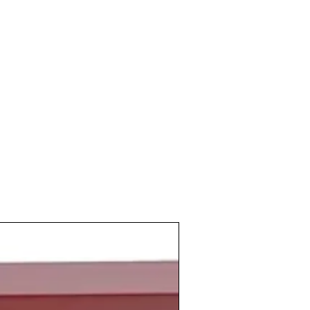
nda temperatura mínima más baja en un
.
 Estados Unidos lanza al espacio
ión hacía la
Luna
y
tercera en alunizar
.
sonas tan ilustres como
Tupac Shakur
,
e,
Elon Musk
, cofundador de
Tesla
rantxa Sánchez Vicario
, tenista
n
, músico de pop
na Ryder
, actriz estadounidense
lista vasco.
 de pan en aquella época era de 3
n
vaso de vino
.
o el
Seat 600
costaba 65.000 pesetas y
cine entre 7 y 10 pesetas. Mientras que el
l precio de 15 pesetas el litro y el
vino
d como podría ser un
Rioja
ya eran
.