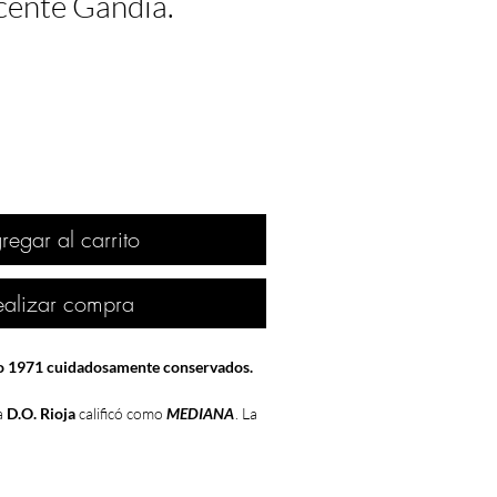
cente Gandia.
regar al carrito
ealizar compra
ño 1971 cuidadosamente conservados.
a
D.O. Rioja
calificó como
MEDIANA
. La
ema y no acompañó. En Enero de 1971,
ño se registró un
frío de récord
hasta la
elada y 16 días de nieve, y