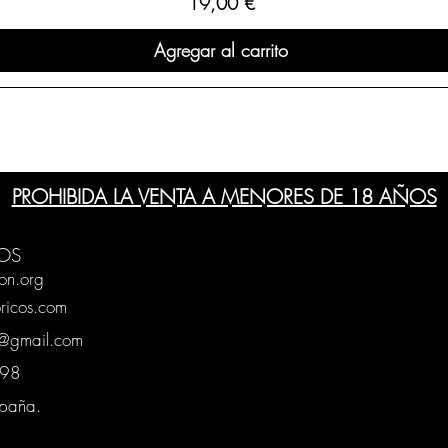
Precio
19,00 €
Agregar al carrito
PROHIBIDA LA VENTA A MENORES DE 18 AÑOS
OS
on.org
ricos.com
g@gmail.com
0398
spaña.