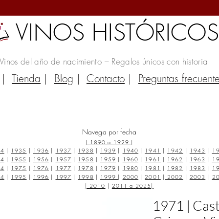
VINOS HISTÓRICO
Vinos del año de nacimiento – Regalos únicos con historia
|
Tienda
|
Blog
|
Contacto
|
Preguntas frecuent
Navega por fecha
|
1890 a 1929
|
34
|
1935
|
1936
|
1937
|
1938
|
1939
|
1940
|
1941
|
1942
|
1943
|
1
54
|
1955
|
1956
|
1957
|
1958
|
1959
|
1960
|
1961
|
1962
|
1963
|
1
74
|
1975
|
1976
|
1977
|
1978
|
1979
|
1980
|
1981
|
1982
|
1983
|
1
94
|
1995
|
1996
|
1997
|
1998
|
1999
|
2000
|
2001
|
2002
|
2003
|
2
|
2010
|
2011 a 2025
|
1971 | Casti