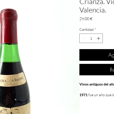
Crianza. Vi
Valencia.
Precio
29,00 €
Cantidad
*
Ag
R
Vinos antiguos del a
1971
fue un año que l
climatología fue extr
nada más empezar el a
fecha, con 28 días de h