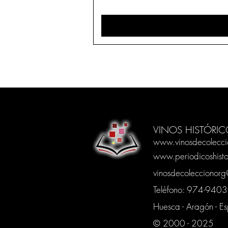
VINOS HISTÓRIC
www.vinosdecolecci
www.periodicoshisto
vinosdecoleccionor
Teléfono: 974-94
Huesca - Aragón - E
© 2000 - 2025