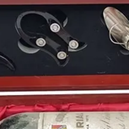
Puedes encontrar más 
de
1971
y otros años 
nuestro blog:
https://