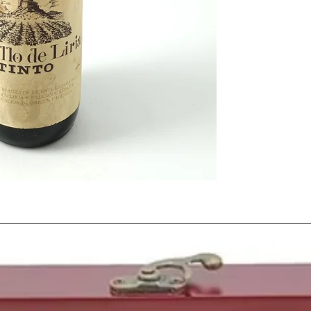
registrándose la segu
mes de Enero con -16º
El 31 de enero de 1971
el
Apolo 14
, sexta mis
Este año nacieron per
rapero estadounidens
Motors
y de
Pay Pa
l,
A
española,
Ricky Marti
puertorriqueño,
Wino
o
Ismael Urzaiz
, futbo
El precio de una barra
pesetas, al igual que u
Comprar un coche com
ver una película en el 
vino a granel rondaba e
embotellado
de calida
entre 75 y 500 pesetas