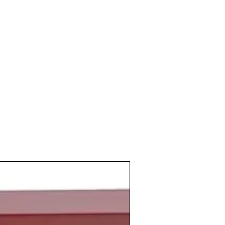
nda temperatura mínima más baja en un
.
 Estados Unidos lanza al espacio
ión hacía la
Luna
y
tercera en alunizar
.
sonas tan ilustres como
Tupac Shakur
,
e,
Elon Musk
, cofundador de
Tesla
rantxa Sánchez Vicario
, tenista
n
, músico de pop
na Ryder
, actriz estadounidense
lista vasco.
 de pan en aquella época era de 3
n
vaso de vino
.
o el
Seat 600
costaba 65.000 pesetas y
cine entre 7 y 10 pesetas. Mientras que el
l precio de 15 pesetas el litro y el
vino
d como podría ser un
Rioja
ya eran
.