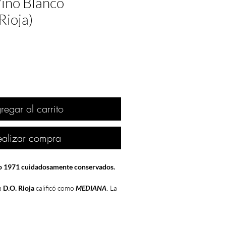
Vino Blanco
Rioja)
regar al carrito
ealizar compra
ño 1971 cuidadosamente conservados.
a
D.O. Rioja
calificó como
MEDIANA
. La
ema y no acompañó. En Enero de 1971,
ño se registró un
frío de récord
hasta la
elada y 16 días de nieve, y