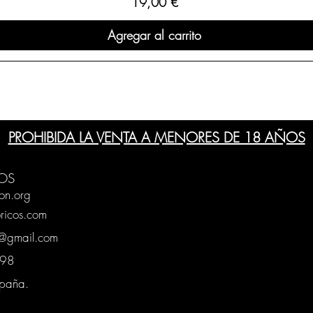
Precio
19,00 €
Agregar al carrito
PROHIBIDA LA VENTA A MENORES DE 18 AÑOS
OS
on.org
ricos.com
g@gmail.com
0398
spaña.