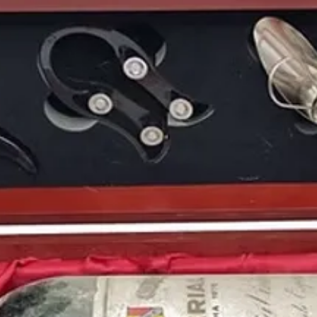
Puedes encontrar más 
de
1971
y otros años 
nuestro blog:
https://