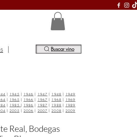
S
es
|
Buscar vino
944
|
1945
|
1946
|
1947
|
1948
|
1949
964
|
1965
|
1966
|
1967
|
1968
|
1969
984
|
1985
|
1986
|
1987
|
1988
|
1989
004
|
2005
|
2006
|
2007
|
2008
|
2009
te Real, Bodegas