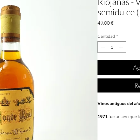
Riojanas - 
semidulce (
Precio
49,00 €
Cantidad
*
Ag
R
Vinos antiguos del a
1971
fue un año que l
climatología fue extr
nada más empezar el a
fecha, con 28 días de h