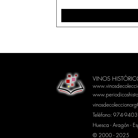
VINOS HISTÓRIC
www.vinosdecolecci
www.periodicoshisto
vinosdecoleccionor
Teléfono: 974-94
Huesca - Aragón - E
© 2000 - 2025