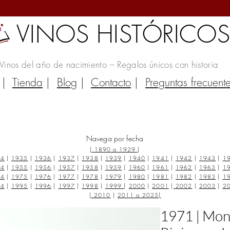
VINOS HISTÓRICO
Vinos del año de nacimiento – Regalos únicos con historia
|
Tienda
|
Blog
|
Contacto
|
Preguntas frecuent
Navega por fecha
|
1890 a 1929
|
34
|
1935
|
1936
|
1937
|
1938
|
1939
|
1940
|
1941
|
1942
|
1943
|
1
54
|
1955
|
1956
|
1957
|
1958
|
1959
|
1960
|
1961
|
1962
|
1963
|
1
74
|
1975
|
1976
|
1977
|
1978
|
1979
|
1980
|
1981
|
1982
|
1983
|
1
94
|
1995
|
1996
|
1997
|
1998
|
1999
|
2000
|
2001
|
2002
|
2003
|
2
|
2010
|
2011 a 2025
|
1971 | Mon