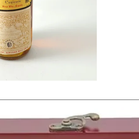
registrándose la segu
mes de Enero con -16º
El 31 de enero de 1971
el
Apolo 14
, sexta mis
Este año nacieron per
rapero estadounidens
Motors
y de
Pay Pa
l,
A
española,
Ricky Marti
puertorriqueño,
Wino
o
Ismael Urzaiz
, futbo
El precio de una barra
pesetas, al igual que u
Comprar un coche com
ver una película en el 
vino a granel rondaba e
embotellado
de calida
entre 75 y 500 pesetas