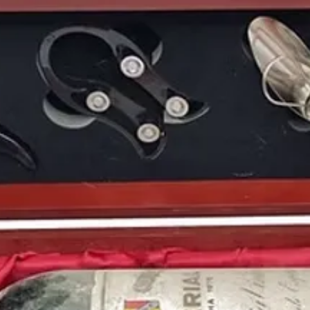
actor estadounidense
estadounidense
Eva L
Arturo Valls
, el exfut
español
José Luis Ma
ganador del Tour de F
Puedes encontrar más 
de
1975
y otros años 
nuestro blog: https://