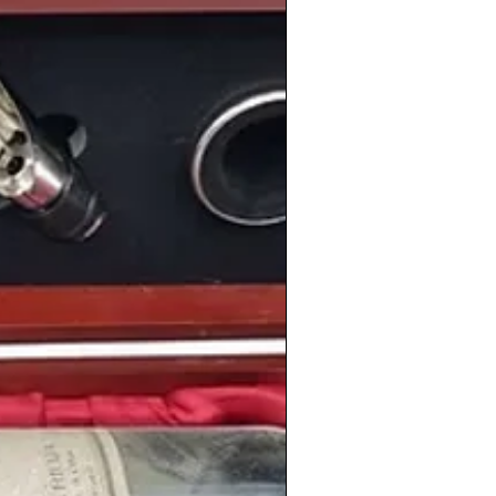
Bradley Cooper
, la actriz
ongoria
, el actor y presentador español
bolista español
Iván Helguera
, el político
rtínez-Almeida
o el ciclista español y
rancia 2008
Carlos Sastre
.
información de los
vinos
de la
cosecha
en
www.periodicoshistoricos.com/blog