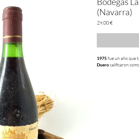
Bodegas L
(Navarra)
Precio
29,00 €
1975
fue un año que t
Duero
calificaron com
España
viviría este añ
del generalísimo el 2
La Paz de Madrid. Un 
profundos cambios en
consiguiente proclama
España sólo dos días m
Estábamos en medio d
convivíamos con el
pa
rápida. Tiempos de aho