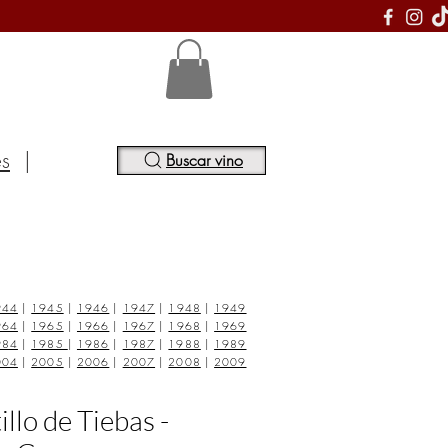
S
es
|
Buscar vino
944
|
1945
|
1946
|
1947
|
1948
|
1949
964
|
1965
|
1966
|
1967
|
1968
|
1969
984
|
1985
|
1986
|
1987
|
1988
|
1989
004
|
2005
|
2006
|
2007
|
2008
|
2009
llo de Tiebas -