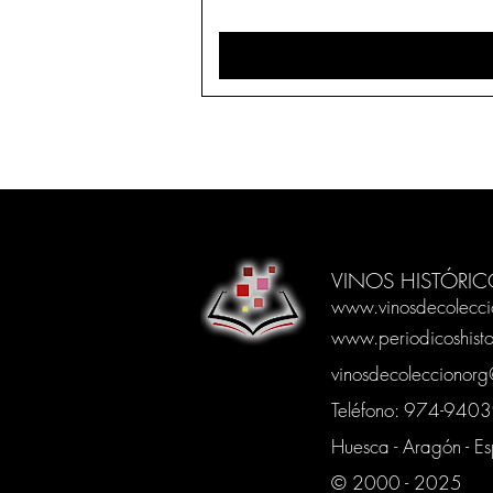
VINOS HISTÓRIC
www.vinosdecolecci
www.periodicoshisto
vinosdecoleccionor
Teléfono: 974-94
Huesca - Aragón - E
© 2000 - 2025