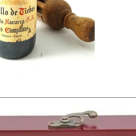
bares de barrio y tab
cotidiano al alcance de
era con mucha diferen
embotellado
.
La
carencia de inform
elaboración de vino
er
entonces era pobre, ant
personas que querían 
profesional lo tenían c
limitado a escasos libr
Aun así el
mercado del
años se duplicaba la su
un posterior desequilib
muchas pequeñas
viñ
Un año recordado por 
de
1975
, por la victo
tenista negro que ga
ser el año de nacimien