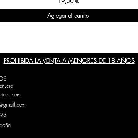
Precio
19,00 €
Agregar al carrito
PROHIBIDA LA VENTA A MENORES DE 18 AÑOS
OS
on.org
ricos.com
g@gmail.com
0398
spaña.