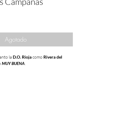
as Campanas
Agotado
anto la
D.O. Rioja
como
Rivera del
o
MUY BUENA
.
o
el final del franquismo
, con la
muerte
0 de noviembre de 1975
en el hospital de
hecho que traería como consecuencia
 la sociedad española
de la mano de la
ción de
Juan Carlos I
como Rey de
ás tarde.
e la
crisis del petróleo
y además
ro
que iba aumentando de manera
rrar en los que los españoles iban a los