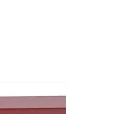
ernas
a tomar su
chato de vino
, placer
 todos, eso si,
vino a granel
, que todavía
cia el mas vendido muy por delante del
ación
escrita sobre
el cultivo y la
a enorme. La
bibliografía vinícola
por
icuada, y difícil de conseguir. Las
aprender y dedicarse a ello de forma
omplicado y el material de consulta
os de referencia.
 vino proseguía su auge
, y en estos
perficie de producción, lo que conllevó
ró en los precios y fue la ruina de
as y bodegueros
.
el
fin de la guerra de Vietnam
en abril
ria de Arthur Ashe que lo hace
el primer
na el Campeonato de Wimbledon
o por
to de personas tan conocidas como el