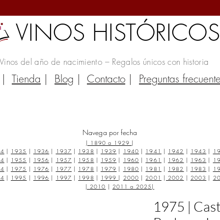
VINOS HISTÓRICO
Vinos del año de nacimiento – Regalos únicos con historia
|
Tienda
|
Blog
|
Contacto
|
Preguntas frecuent
Navega por fecha
|
1890 a 1929
|
34
|
1935
|
1936
|
1937
|
1938
|
1939
|
1940
|
1941
|
1942
|
1943
|
1
54
|
1955
|
1956
|
1957
|
1958
|
1959
|
1960
|
1961
|
1962
|
1963
|
1
74
|
1975
|
1976
|
1977
|
1978
|
1979
|
1980
|
1981
|
1982
|
1983
|
1
94
|
1995
|
1996
|
1997
|
1998
|
1999
|
2000
|
2001
|
2002
|
2003
|
2
|
2010
|
2011 a 2025
|
1975 | Casti