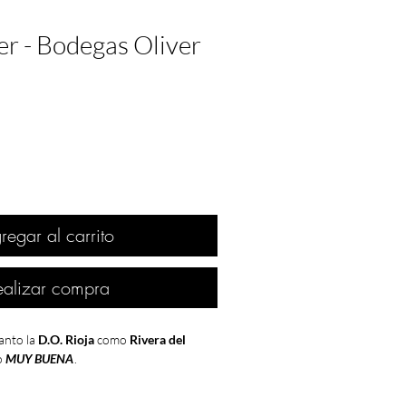
er - Bodegas Oliver
regar al carrito
ealizar compra
anto la
D.O. Rioja
como
Rivera del
o
MUY BUENA
.
o
el final del franquismo
, con la
muerte