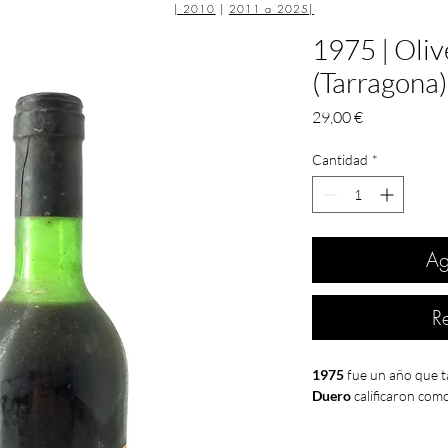
|
2010
|
2011 a 2025
|
1975 | Oliv
(Tarragona)
Precio
29,00 €
Cantidad
*
Ag
R
1975
fue un año que t
Duero
calificaron com
España
viviría este añ