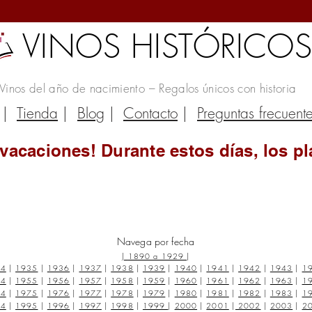
VINOS HISTÓRICO
Vinos del año de nacimiento – Regalos únicos con historia
|
Tienda
|
Blog
|
Contacto
|
Preguntas frecuent
vacaciones! Durante estos días, los pl
Navega por fecha
|
1890 a 1929
|
34
|
1935
|
1936
|
1937
|
1938
|
1939
|
1940
|
1941
|
1942
|
1943
|
1
54
|
1955
|
1956
|
1957
|
1958
|
1959
|
1960
|
1961
|
1962
|
1963
|
1
74
|
1975
|
1976
|
1977
|
1978
|
1979
|
1980
|
1981
|
1982
|
1983
|
1
94
|
1995
|
1996
|
1997
|
1998
|
1999
|
2000
|
2001
|
2002
|
2003
|
2