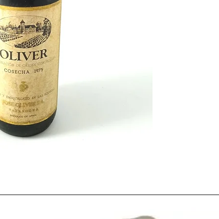
del generalísimo el 2
La Paz de Madrid. Un 
profundos cambios en
consiguiente proclama
España sólo dos días m
Estábamos en medio d
convivíamos con el
pa
rápida. Tiempos de aho
bares de barrio y tab
cotidiano al alcance de
era con mucha diferen
embotellado
.
La
carencia de inform
elaboración de vino
er
entonces era pobre, ant
personas que querían 
profesional lo tenían c
limitado a escasos libr