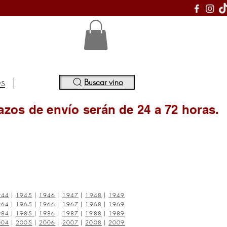
S
es
|
Buscar vino
azos de envío serán de 24 a 72 horas.
944
|
1945
|
1946
|
1947
|
1948
|
1949
964
|
1965
|
1966
|
1967
|
1968
|
1969
984
|
1985
|
1986
|
1987
|
1988
|
1989
004
|
2005
|
2006
|
2007
|
2008
|
2009