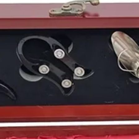
Aun así el
mercado del
años se duplicaba la su
un posterior desequilib
muchas pequeñas
viñ
Un año recordado por 
de
1975
, por la victo
tenista negro que ga
ser el año de nacimien
actor estadounidense
estadounidense
Eva L
Arturo Valls
, el exfut
español
José Luis Ma
ganador del Tour de F
Puedes encontrar más 
de
1975
y otros años 
nuestro blog: https://