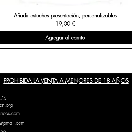
Añadir estuches presentación, personalizables
Precio
19,00 €
Agregar al carrito
PROHIBIDA LA VENTA A MENORES DE 18 AÑOS
OS
on.org
ricos.com
g@gmail.com