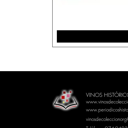
VINOS HISTÓRIC
www.vinosdecolecci
www.periodicoshisto
vinosdecoleccionor