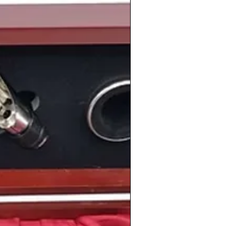
 vino proseguía su auge
, y en estos
perficie de producción, lo que conllevó
ró en los precios y fue la ruina de
as y bodegueros
.
el
fin de la guerra de Vietnam
en abril
ria de Arthur Ashe que lo hace
el primer
na el Campeonato de Wimbledon
o por
to de personas tan conocidas como el
Bradley Cooper
, la actriz
ongoria
, el actor y presentador español
bolista español
Iván Helguera
, el político
rtínez-Almeida
o el ciclista español y
rancia 2008
Carlos Sastre
.
información de los
vinos
de la
cosecha
en
www.periodicoshistoricos.com/blog