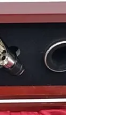
e nacieron personas
reseñables como la
ga
, futbolista español
Diego Tristán
, el ,
d Muñoz
, la actriz y modelo
 Carlson
el futbolista y entrenador
ientes
, el político español
Santiago
española
Pasión Vega
o el tenista español
les.
información de los
vinos
de la
cosecha
en
www.periodicoshistoricos.com/blog