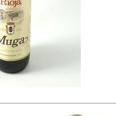
caldos europeos
. Sin
resultado de la
cata
ca
estadounidenses
.
En
España
una nueva e
del caudillo en noviemb
régimen dictatorial
y 
restauraba la
democra
nuevo
Jefe de Estado
,
antes por
Franco
como 
Con esta
transición
ll
etapa política
en
Espa
por el
Rey Juan Carlos 
El ganador de la
liga e
muy consolidado
Real
espaldas. Por otro lado
ganador el equipo ingl
Borussia Mönchengl