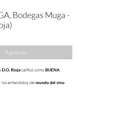
A, Bodegas Muga -
oja)
Agotado
a
D.O. Rioja
calificó como
BUENA
.
 los entendidos del
mundo del vino
 de París
. Una famosa
cata de vinos
que
er Steven Spurrier
organizó una
cata a
sumilleres
profesionales de
Francia
os franceses
con los de California. Como
l momento los
vinos franceses
eran
s de lo mejor, en cambió los
vinos
de
eraba de una calidad resaltante, sino
s consideraba dignos competidores de los