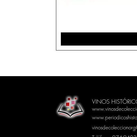
VINOS HISTÓRIC
www.vinosdecolecci
www.periodicoshisto
vinosdecoleccionor