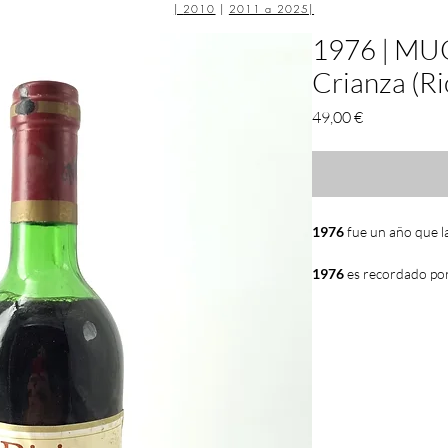
|
2010
|
2011 a 2025
|
1976 | MUG
Crianza (Ri
Precio
49,00 €
1976
fue un año que l
1976
es recordado por
como el año del
Juicio
hizo historia. El
sumill
ciegas
con
enólogos
y
para comparar los
vin
bien se sabe, en aque
alabados y considerado
EE.UU no se les consid
que ni si quiera se le