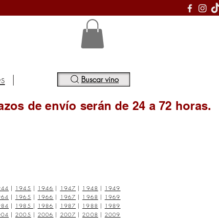
S
es
|
Buscar vino
azos de envío serán de 24 a 72 horas.
944
|
1945
|
1946
|
1947
|
1948
|
1949
964
|
1965
|
1966
|
1967
|
1968
|
1969
984
|
1985
|
1986
|
1987
|
1988
|
1989
004
|
2005
|
2006
|
2007
|
2008
|
2009