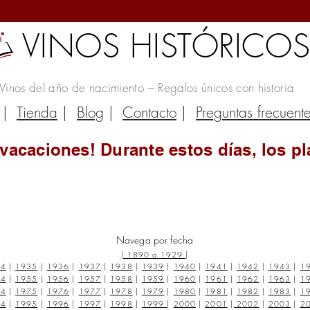
VINOS HISTÓRICO
Vinos del año de nacimiento – Regalos únicos con historia
|
Tienda
|
Blog
|
Contacto
|
Preguntas frecuent
vacaciones! Durante estos días, los pl
Navega por fecha
|
1890 a 1929
|
34
|
1935
|
1936
|
1937
|
1938
|
1939
|
1940
|
1941
|
1942
|
1943
|
1
54
|
1955
|
1956
|
1957
|
1958
|
1959
|
1960
|
1961
|
1962
|
1963
|
1
74
|
1975
|
1976
|
1977
|
1978
|
1979
|
1980
|
1981
|
1982
|
1983
|
1
94
|
1995
|
1996
|
1997
|
1998
|
1999
|
2000
|
2001
|
2002
|
2003
|
2