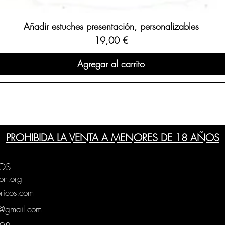
Añadir estuches presentación, personalizables
Precio
19,00 €
Agregar al carrito
PROHIBIDA LA VENTA A MENORES DE 18 AÑOS
OS
on.org
ricos.com
g@gmail.com