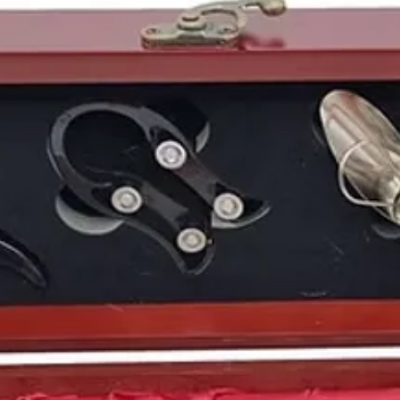
1976
fue el
año en qu
actriz española Paz
Ve
cantante español
Davi
estadounidense
Kelly
español
Fernando Mor
Abascal
, la cantante 
Carlos Moyá
.
Vinos antiguos españo
Puedes encontrar más 
de
1976
y otros años 
nuestro blog: https://