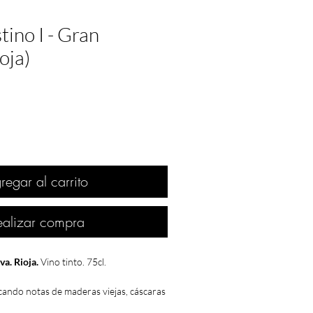
tino I - Gran
oja)
regar al carrito
ealizar compra
va. Rioja.
Vino tinto. 75cl.
ando notas de maderas viejas, cáscaras
es, cuero y un apunte de vainilla