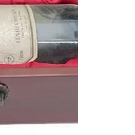
les.
información de los
vinos
de la
cosecha
en
www.periodicoshistoricos.com/blog