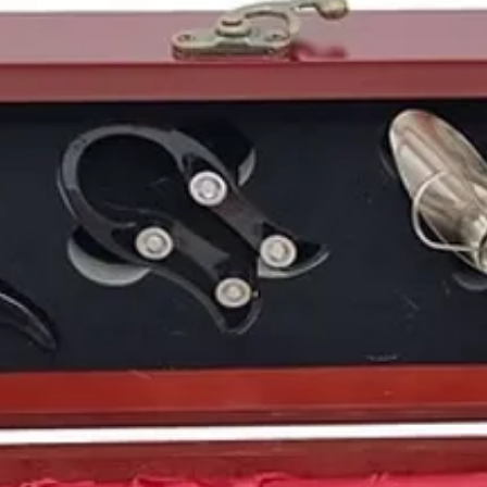
1978
fue también el añ
Delgado Zuleta
(nacid
Rodríguez La-Cave
.
En otro contexto fuera
recordado por diferen
por la declaración ofici
viruela
. Un gran avanc
por ser el año en el q
Real Academia Españ
parte de la RAE
. O por
amancebamiento
, qu
partir de ese momento
1978
vió nacer a pers
como el futbolista esp
Fórmula 1
Franck Mo
Berasategi
, la actriz 
español
Joan Capdevi
estadounidense
Ashto
española
Marta Torné
puertorriqueño
Luis F