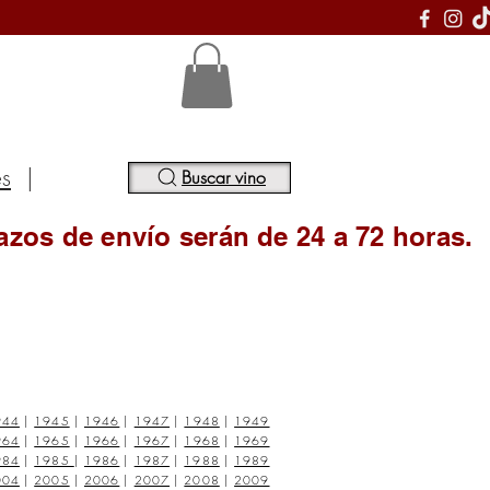
S
es
|
Buscar vino
azos de envío serán de 24 a 72 horas.
944
|
1945
|
1946
|
1947
|
1948
|
1949
964
|
1965
|
1966
|
1967
|
1968
|
1969
984
|
1985
|
1986
|
1987
|
1988
|
1989
004
|
2005
|
2006
|
2007
|
2008
|
2009