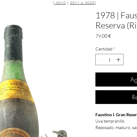
|
2010
|
2011 a 2025
|
1978 | Faus
Reserva (Ri
Precio
79,00 €
Cantidad
*
Ag
R
Faustino I. Gran Reser
Uva tempranillo.
Reposado, maduro, sac
de frutos secos, barnic