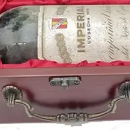
Román Riquelme
.
Vinos antiguos españo
Puedes encontrar más 
de
1978
y otros años 
nuestro blog: https://