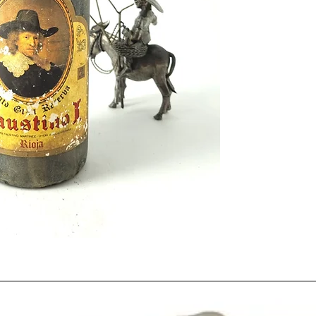
presente en todo mom
1978
fue un año que l
.
Desde los años anterio
adaptandose a un nuev
gente bebía
vino
menos
un caldo de cada vez 
caída del consumo tot
provocóuna sobreproduc
una mayor orientación
productivista como el
bodegas
cooperativas, 
calidad.
Resalta el caso opuest
pocas cooperativas de 
total
producción de v
los españoles
amantes 
las
denominaciones de