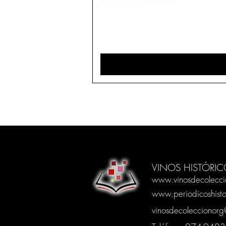
VINOS HISTÓRIC
www.vinosdecolecci
www.periodicoshisto
vinosdecoleccionor