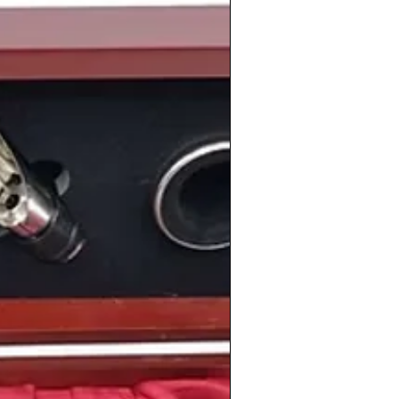
o en el que la antiquísima
bodega
a en 1744) se fusiona con la
bodega
 del mundo del vino, este
año 1978
es
tes acontecimientos como por ejemplo
al de la
OMS
sobre la
erradicación de la
e sanitario para la población mundial. O
ue en
España
,
Carmen Conde
entra en la
ola
, siendo
la primera mujer que forma
 la
despenalizados del adulterio y el
e ya no serían considerados delitos a
.
onas tan relevantes en sus campos
añol
Carles Puyol
, el piloto francés de
ntagny
, el ciclista español
Antonio
española
Macarena Gómez
, el futbolista
la Méndez
, el actor
n Kutcher
, la actríz y presentadora
, el cantante y compositor
onsi
o el futbolista argentino
Juan