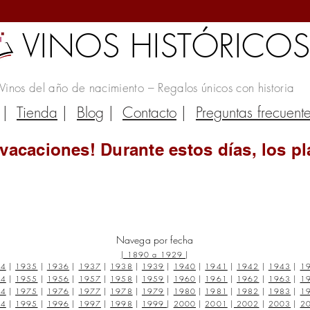
VINOS HISTÓRICO
Vinos del año de nacimiento – Regalos únicos con historia
|
Tienda
|
Blog
|
Contacto
|
Preguntas frecuent
vacaciones! Durante estos días, los pl
Navega por fecha
|
1890 a 1929
|
34
|
1935
|
1936
|
1937
|
1938
|
1939
|
1940
|
1941
|
1942
|
1943
|
1
54
|
1955
|
1956
|
1957
|
1958
|
1959
|
1960
|
1961
|
1962
|
1963
|
1
74
|
1975
|
1976
|
1977
|
1978
|
1979
|
1980
|
1981
|
1982
|
1983
|
1
94
|
1995
|
1996
|
1997
|
1998
|
1999
|
2000
|
2001
|
2002
|
2003
|
2