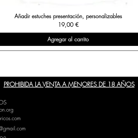
Añadir estuches presentación, personalizables
Precio
19,00 €
Agregar al carrito
PROHIBIDA LA VENTA A MENORES DE 18 AÑOS
OS
on.org
ricos.com
g@gmail.com