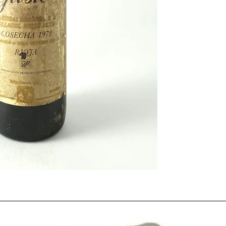
adaptandose a un nuev
gente bebía
vino
menos
un caldo de cada vez 
caída del consumo tot
provocóuna sobreproduc
una mayor orientación
productivista como el
bodegas
cooperativas, 
calidad.
Resalta el caso opuest
pocas cooperativas de 
total
producción de v
los españoles
amantes 
las
denominaciones de
1978
fue también el añ
Delgado Zuleta
(nacid
Rodríguez La-Cave
.
En otro contexto fuera