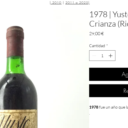
|
2010
|
2011 a 2025
|
1978 | Yust
Crianza (Ri
Precio
29,00 €
Cantidad
*
Ag
R
1978
fue un año que l
.
Desde los años anterio