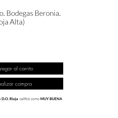
o. Bodegas Beronia.
oja Alta)
regar al carrito
ealizar compra
a
D.O. Rioja
calificó como
MUY BUENA
res, las
bodegas españolas
seguían