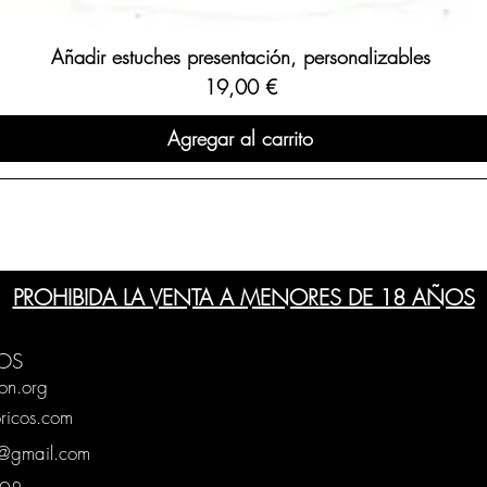
Añadir estuches presentación, personalizables
Precio
19,00 €
Agregar al carrito
PROHIBIDA LA VENTA A MENORES DE 18 AÑOS
OS
on.org
ricos.com
g@gmail.com