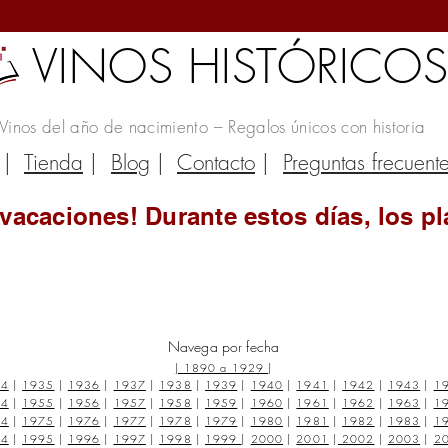
VINOS HISTÓRICO
Vinos del año de nacimiento – Regalos únicos con historia
|
Tienda
|
Blog
|
Contacto
|
Preguntas frecuent
vacaciones! Durante estos días, los pl
Navega por fecha
|
1890 a 1929
|
34
|
1935
|
1936
|
1937
|
1938
|
1939
|
1940
|
1941
|
1942
|
1943
|
1
54
|
1955
|
1956
|
1957
|
1958
|
1959
|
1960
|
1961
|
1962
|
1963
|
1
74
|
1975
|
1976
|
1977
|
1978
|
1979
|
1980
|
1981
|
1982
|
1983
|
1
94
|
1995
|
1996
|
1997
|
1998
|
1999
|
2000
|
2001
|
2002
|
2003
|
2