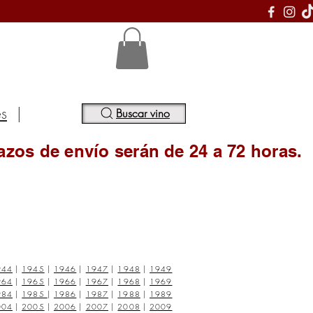
S
es
|
Buscar vino
azos de envío serán de 24 a 72 horas.
944
|
1945
|
1946
|
1947
|
1948
|
1949
964
|
1965
|
1966
|
1967
|
1968
|
1969
984
|
1985
|
1986
|
1987
|
1988
|
1989
004
|
2005
|
2006
|
2007
|
2008
|
2009