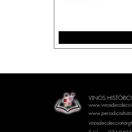
VINOS HISTÓRIC
www.vinosdecolecci
www.periodicoshisto
vinosdecoleccionor