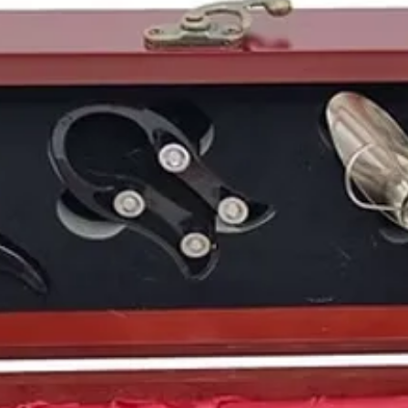
recordado por diferen
por la declaración ofici
viruela
. Un gran avanc
por ser el año en el q
Real Academia Españ
parte de la RAE
. O por
amancebamiento
, qu
partir de ese momento
1978
vió nacer a pers
como el futbolista esp
Fórmula 1
Franck Mo
Berasategi
, la actriz 
español
Joan Capdevi
estadounidense
Ashto
española
Marta Torné
puertorriqueño
Luis F
Román Riquelme
.
Vinos antiguos españo
Puedes encontrar más 
de
1978
y otros años 