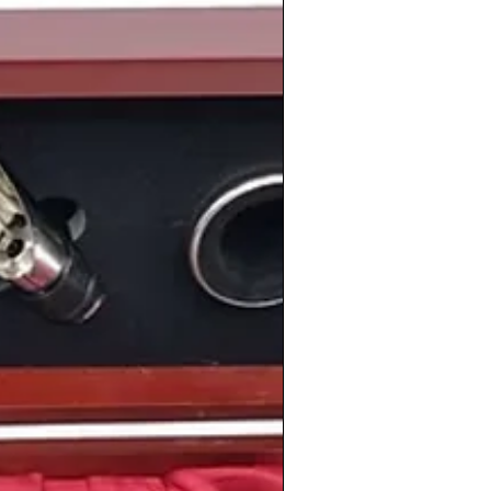
tes acontecimientos como por ejemplo
al de la
OMS
sobre la
erradicación de la
e sanitario para la población mundial. O
ue en
España
,
Carmen Conde
entra en la
ola
, siendo
la primera mujer que forma
 la
despenalizados del adulterio y el
e ya no serían considerados delitos a
.
onas tan relevantes en sus campos
añol
Carles Puyol
, el piloto francés de
ntagny
, el ciclista español
Antonio
española
Macarena Gómez
, el futbolista
la Méndez
, el actor
n Kutcher
, la actríz y presentadora
, el cantante y compositor
onsi
o el futbolista argentino
Juan
les.
información de los
vinos
de la
cosecha
en