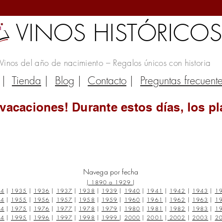
VINOS HISTÓRICO
Vinos del año de nacimiento – Regalos únicos con historia
|
Tienda
|
Blog
|
Contacto
|
Preguntas frecuent
vacaciones! Durante estos días, los pl
Navega por fecha
|
1890 a 1929
|
34
|
1935
|
1936
|
1937
|
1938
|
1939
|
1940
|
1941
|
1942
|
1943
|
1
54
|
1955
|
1956
|
1957
|
1958
|
1959
|
1960
|
1961
|
1962
|
1963
|
1
74
|
1975
|
1976
|
1977
|
1978
|
1979
|
1980
|
1981
|
1982
|
1983
|
1
94
|
1995
|
1996
|
1997
|
1998
|
1999
|
2000
|
2001
|
2002
|
2003
|
2