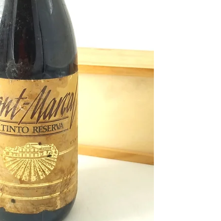
Fue este el año de la
i
parte de
Unión Soviét
es
elegida primera mi
norteamericana
Kiss
p
como Dynasty.
En el año
1979
naciero
conocidos como el hu
David Bisbal
, el famo
cantante o el present
Puedes encontrar más 
de
1979
y otros años 
nuestro blog: https://