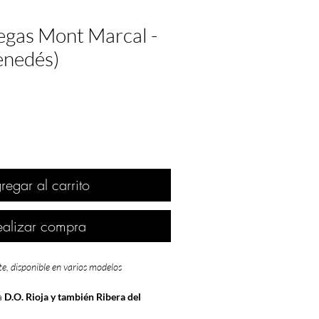
egas Mont Marcal -
enedés)
regar al carrito
ealizar compra
te, disponible en varios modelos
a
D.O. Rioja y también Ribera del
o
NORMAL
.