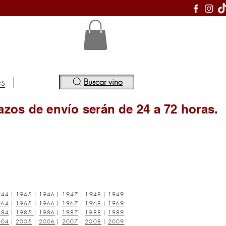
S
es
|
Buscar vino
azos de envío serán de 24 a 72 horas.
944
|
1945
|
1946
|
1947
|
1948
|
1949
964
|
1965
|
1966
|
1967
|
1968
|
1969
984
|
1985
|
1986
|
1987
|
1988
|
1989
004
|
2005
|
2006
|
2007
|
2008
|
2009