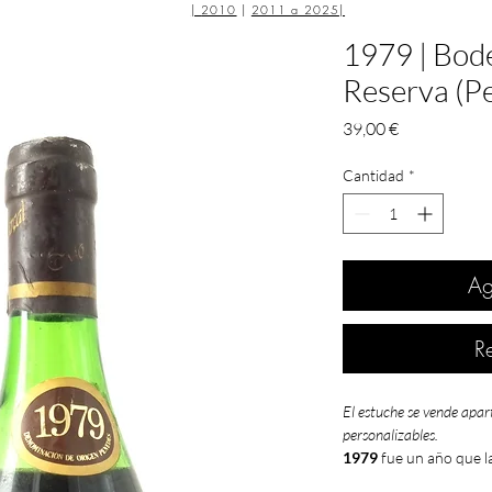
|
2010
|
2011 a 2025
|
1979 | Bod
Reserva (P
Precio
39,00 €
Cantidad
*
Ag
R
El estuche se vende apar
personalizables.
1979
fue un año que l
Duero
calificaron com