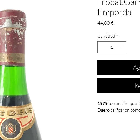
Trobat.Garr
Emporda
Precio
44,00 €
Cantidad
*
Ag
R
1979
fue un año que l
Duero
calificaron com
Fue este el año de la
i
parte de
Unión Soviét
es
elegida primera mi