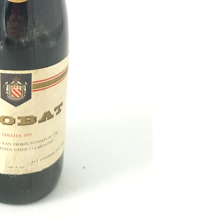
norteamericana
Kiss
p
como Dynasty.
En el año
1979
naciero
conocidos como el hu
David Bisbal
, el famo
cantante o el present
Puedes encontrar más 
de
1979
y otros años 
nuestro blog: https://