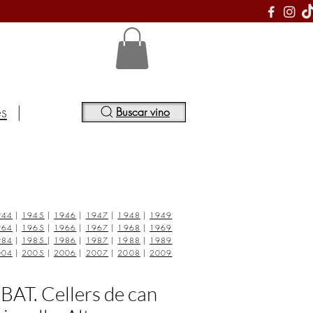
S
es
|
Buscar vino
944
|
1945
|
1946
|
1947
|
1948
|
1949
964
|
1965
|
1966
|
1967
|
1968
|
1969
984
|
1985
|
1986
|
1987
|
1988
|
1989
004
|
2005
|
2006
|
2007
|
2008
|
2009
BAT. Cellers de can