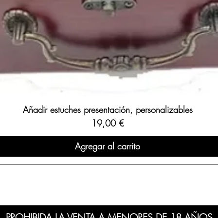
Añadir estuches presentación, personalizables
Precio
19,00 €
Agregar al carrito
PROHIBIDA LA VENTA A MENORES DE 18 AÑOS