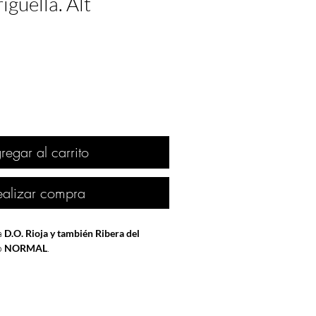
iguella. Alt
regar al carrito
ealizar compra
a
D.O. Rioja y también Ribera del
o
NORMAL
.
nvasión
en diciembre de
Afganistán
por
ica
. En Reino Unido
Margaret Thatcher
nistra
y la aclamada y excéntrica banda