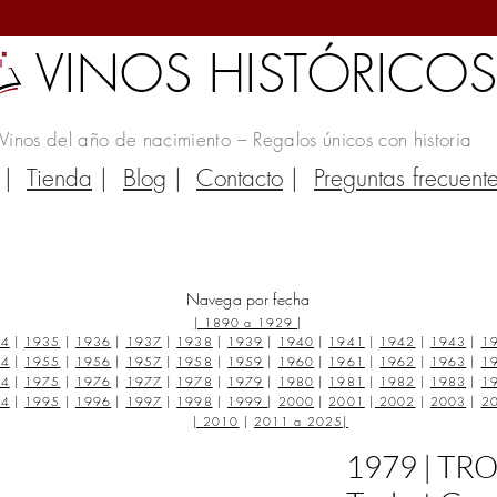
VINOS HISTÓRICO
Vinos del año de nacimiento – Regalos únicos con historia
|
Tienda
|
Blog
|
Contacto
|
Preguntas frecuent
Navega por fecha
|
1890 a 1929
|
34
|
1935
|
1936
|
1937
|
1938
|
1939
|
1940
|
1941
|
1942
|
1943
|
1
54
|
1955
|
1956
|
1957
|
1958
|
1959
|
1960
|
1961
|
1962
|
1963
|
1
74
|
1975
|
1976
|
1977
|
1978
|
1979
|
1980
|
1981
|
1982
|
1983
|
1
94
|
1995
|
1996
|
1997
|
1998
|
1999
|
2000
|
2001
|
2002
|
2003
|
2
|
2010
|
2011 a 2025
|
1979 | TRO