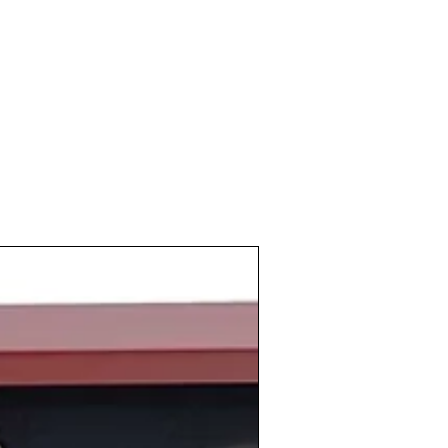
pacidad para una correcta evolución en
forme a los métodos tradicionales de la
a fielmente el carácter de los reservas
de los años ochenta.