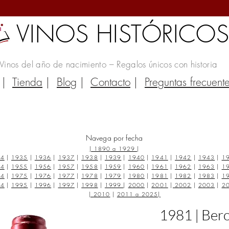
VINOS HISTÓRICO
Vinos del año de nacimiento – Regalos únicos con historia
|
Tienda
|
Blog
|
Contacto
|
Preguntas frecuent
Navega por fecha
|
1890 a 1929
|
34
|
1935
|
1936
|
1937
|
1938
|
1939
|
1940
|
1941
|
1942
|
1943
|
1
54
|
1955
|
1956
|
1957
|
1958
|
1959
|
1960
|
1961
|
1962
|
1963
|
1
74
|
1975
|
1976
|
1977
|
1978
|
1979
|
1980
|
1981
|
1982
|
1983
|
1
94
|
1995
|
1996
|
1997
|
1998
|
1999
|
2000
|
2001
|
2002
|
2003
|
2
|
2010
|
2011 a 2025
|
1981 | Bero