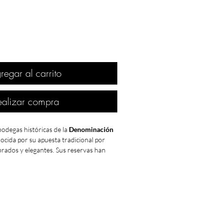
regar al carrito
ealizar compra
bodegas históricas de la
Denominación
nocida por su apuesta tradicional por
brados y elegantes. Sus reservas han
a referencia del estilo clásico riojano,
ñadas de los años setenta y ochenta.
 1981
procede de una cosecha
alidad
en numerosas zonas vitivinícolas
l año 1981 fue valorado por la
imia y la obtención de vinos bien