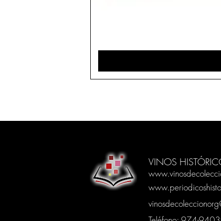
VINOS HISTÓRIC
www.vinosdecolecci
www.periodicoshisto
vinosdecoleccionor
Teléfono: 974-94