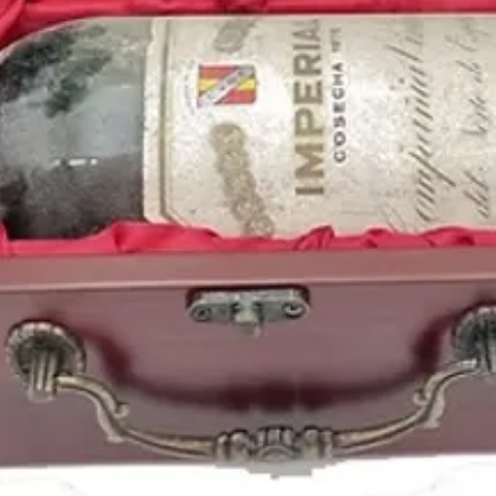
de
1981
y otros años 
nuestro blog: https://