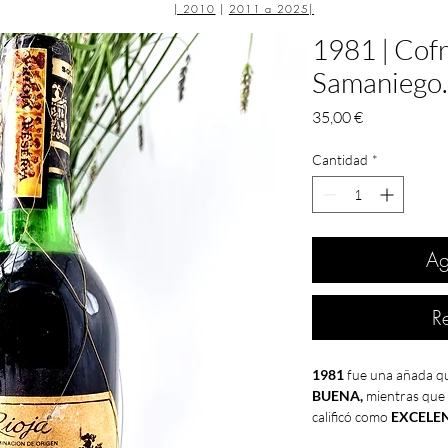
|
2010
|
2011 a 2025
|
1981 | Cofr
Samaniego. 
Precio
35,00 €
Cantidad
*
Ag
R
1981
fue una añada q
BUENA,
mientras que
calificó como
EXCELEN
Mancha
y
Jumillas
co