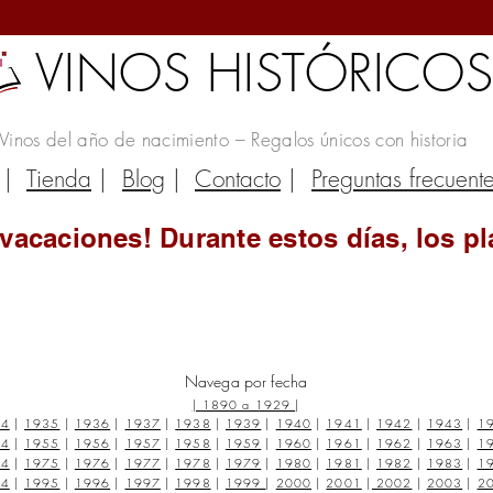
VINOS HISTÓRICO
Vinos del año de nacimiento – Regalos únicos con historia
|
Tienda
|
Blog
|
Contacto
|
Preguntas frecuent
vacaciones! Durante estos días, los pl
Navega por fecha
|
1890 a 1929
|
34
|
1935
|
1936
|
1937
|
1938
|
1939
|
1940
|
1941
|
1942
|
1943
|
1
54
|
1955
|
1956
|
1957
|
1958
|
1959
|
1960
|
1961
|
1962
|
1963
|
1
74
|
1975
|
1976
|
1977
|
1978
|
1979
|
1980
|
1981
|
1982
|
1983
|
1
94
|
1995
|
1996
|
1997
|
1998
|
1999
|
2000
|
2001
|
2002
|
2003
|
2