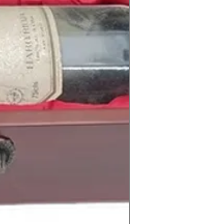
en
www.periodicoshistoricos.com/blog