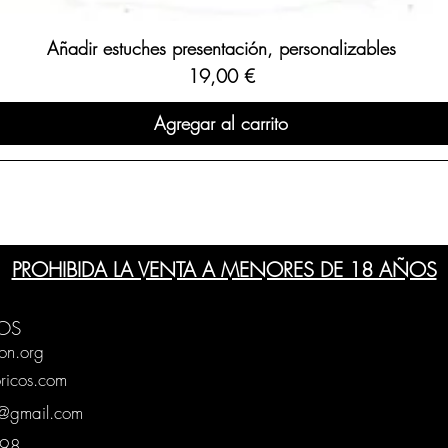
Añadir estuches presentación, personalizables
Precio
19,00 €
Agregar al carrito
PROHIBIDA LA VENTA A MENORES DE 18 AÑOS
OS
on.org
ricos.com
g@gmail.com
0398