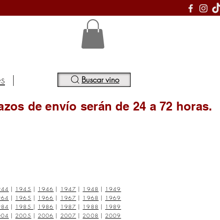
S
es
|
Buscar vino
azos de envío serán de 24 a 72 horas.
944
|
1945
|
1946
|
1947
|
1948
|
1949
964
|
1965
|
1966
|
1967
|
1968
|
1969
984
|
1985
|
1986
|
1987
|
1988
|
1989
004
|
2005
|
2006
|
2007
|
2008
|
2009