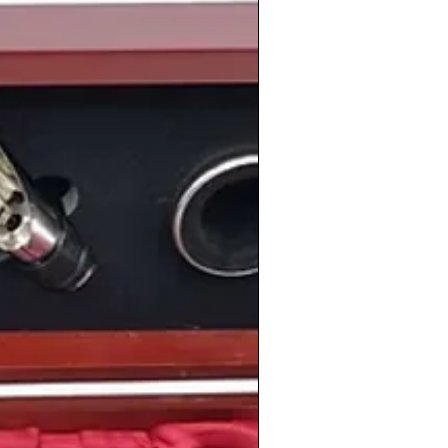
acía eco de la seria situación, y el
Rey
nó en contra de los golpistas
tución española.
El 25 de febrero se
Calvo-Sotelo fue nombrado el
 Gobierno
.
 la vida cotidiana como de los grandes
icos del año como
Indiana Jones en
a
. Y en el terreno deportivo lo más
tbolístico, como venía siendo tradición
l Sociedad
ganaba la
liga
y el equipo
 hacía con la victoria en la
Champions
ersonas tan conocidas como el actor
 Evans
, la cantante
Beyoncé
, el piloto
Fernando Alonso
, el portero
la miembro de la familia real británica,
ghan Markle
o la actriz israelí-
ie Portman
.
información de los vinos de la cosecha