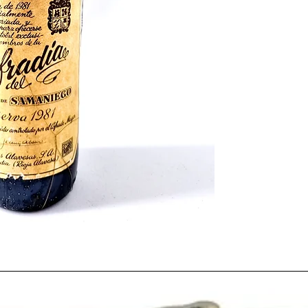
Año recordado por la d
los veranos más secos 
incluso obligado a tom
provincias del país pa
hídricos
Irónicamente, el sol y 
vendimia proporciona
los
caldos
de este año
graduación
, aunque de
una producción menor 
del 1981
.
El panorama político de
de
1981
Adolfo Suáre
del Gobierno. Y la UC
a
Leopoldo Calvo-Sot
investidura para la inv
fallido de golpe de Es