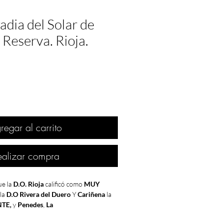
adia del Solar de
Reserva. Rioja.
regar al carrito
ealizar compra
ue la
D.O. Rioja
calificó como
MUY
 la
D.O Rivera del Duero
Y
Cariñena
la
TE,
y
Penedes
,
La
mo
BUENA
.