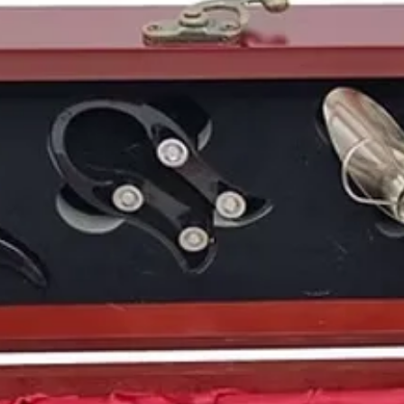
La
prensa
del momento h
Juan Carlos
se posicio
defendiendo la
Consti
repitió la votación y 
nuevo
presidente del
La población gozaba de
estrenos cinematográf
busca del Arca Perdid
sonado era el mundo fu
en nuestro país. El
Rea
inglés
Liverpool F. C
se
League
.
Este año vio nacer a p
estadounidense
Chris
español de fórmula 1
español
Iker Casillas
, 
esposa del príncipe
Me
estadounidense
Natal
Puedes encontrar más 