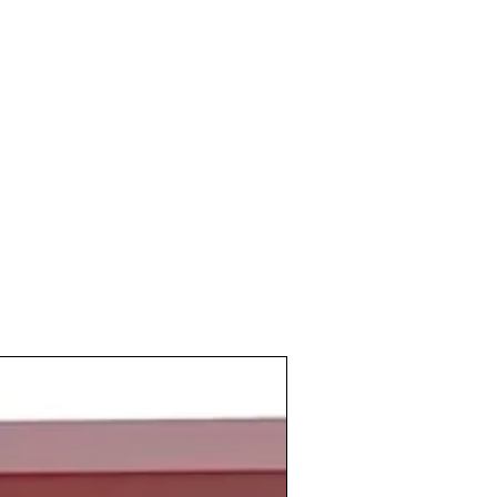
que se recuerdan. El gobierno se vio
ar medidas restrictivas en algunas
ra conseguir el ahorro de recursos
las altas temperaturas previas a la
ron una
muy buena calidad
a los
caldos
do los de una
elevada graduación
,
asez de agua se consiguió una
antidad en los
vinos
de la
cosecha del
l país, a finales de enero de
1981
ó su dimisión como presidente del
opuso como sustituto de Suárez a
o
. Pero en la segunda votación de la
estidura de Sotelo se produjo el
intento
tado del 23 de febrero
.
acía eco de la seria situación, y el
Rey
nó en contra de los golpistas