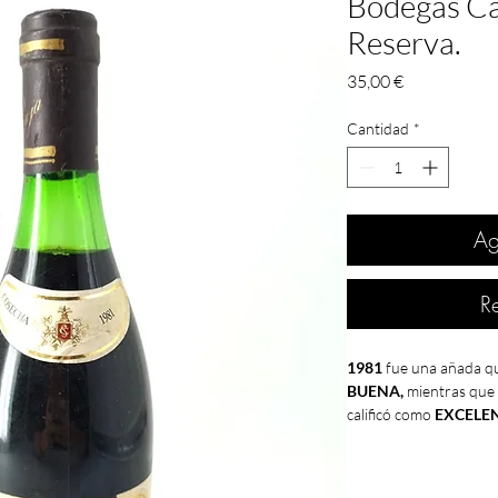
Bodegas Ca
Reserva.
Precio
35,00 €
Cantidad
*
Ag
R
1981
fue una añada q
BUENA,
mientras que
calificó como
EXCELEN
como
BUENA
.
Año recordado por la d