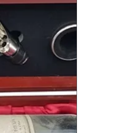
tución española.
El 25 de febrero se
Calvo-Sotelo fue nombrado el nuevo
rno
.
 la vida cotidiana como de los grandes
icos del año como
Indiana Jones en
a
. Y en el terreno deportivo lo más
tbolístico, como venía siendo tradición
l Sociedad
ganaba la
liga
y el equipo
 hacía con la victoria en la
Champions
ersonas tan conocidas como el actor
 Evans
, la cantante
Beyoncé
, el piloto
Fernando Alonso
, el portero español
ro de la familia real británica, esposa del
le
o la actriz israelí-estadounidense
información de los vinos de la cosecha
en
www.periodicoshistoricos.com/blog