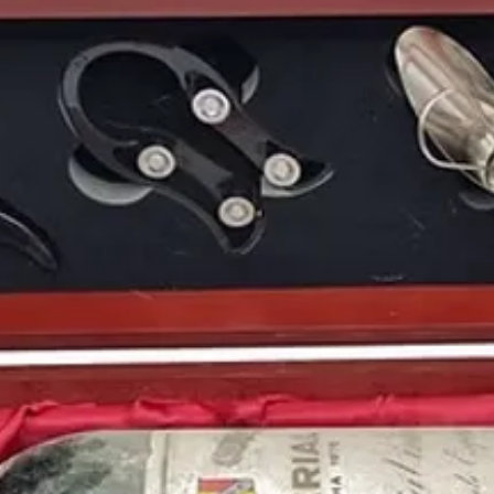
defendiendo la
Consti
repitió la votación y 
presidente del Gobie
La población gozaba de
estrenos cinematográf
busca del Arca Perdid
sonado era el mundo fu
en nuestro país. El
Rea
inglés
Liverpool F. C
se
League
.
Este año vio nacer a p
estadounidense
Chris
español de fórmula 1
Iker Casillas
, la miemb
príncipe
Meghan Mark
Natalie Portman
.
Puedes encontrar más 
de
1981
y otros años 
nuestro blog: https://