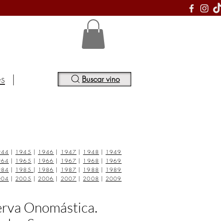
S
es
|
Buscar vino
944
|
1945
|
1946
|
1947
|
1948
|
1949
964
|
1965
|
1966
|
1967
|
1968
|
1969
984
|
1985
|
1986
|
1987
|
1988
|
1989
004
|
2005
|
2006
|
2007
|
2008
|
2009
erva Onomástica.