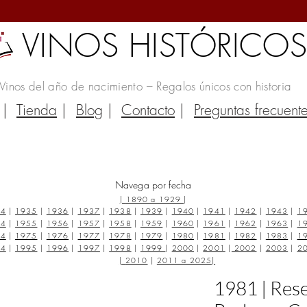
VINOS HISTÓRICO
Vinos del año de nacimiento – Regalos únicos con historia
|
Tienda
|
Blog
|
Contacto
|
Preguntas frecuent
Navega por fecha
|
1890 a 1929
|
34
|
1935
|
1936
|
1937
|
1938
|
1939
|
1940
|
1941
|
1942
|
1943
|
1
54
|
1955
|
1956
|
1957
|
1958
|
1959
|
1960
|
1961
|
1962
|
1963
|
1
74
|
1975
|
1976
|
1977
|
1978
|
1979
|
1980
|
1981
|
1982
|
1983
|
1
94
|
1995
|
1996
|
1997
|
1998
|
1999
|
2000
|
2001
|
2002
|
2003
|
2
|
2010
|
2011 a 2025
|
1981 | Res