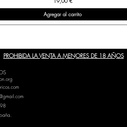
Precio
19,00 €
Agregar al carrito
PROHIBIDA LA VENTA A MENORES DE 18 AÑOS
OS
on.org
ricos.com
g@gmail.com
0398
spaña.