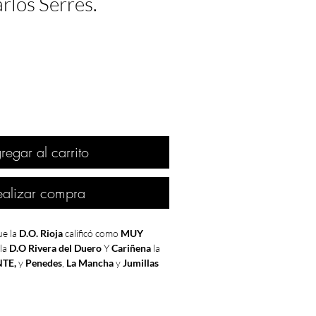
rlos Serres.
regar al carrito
ealizar compra
ue la
D.O. Rioja
calificó como
MUY
 la
D.O Rivera del Duero
Y
Cariñena
la
TE,
y
Penedes
,
La Mancha
y
Jumillas
ura sequia que sufrió el país. Uno de