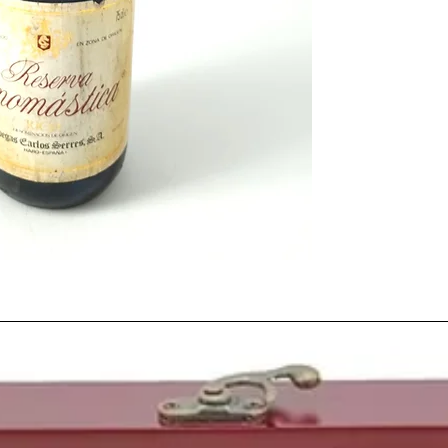
los veranos más secos 
incluso obligado a tom
provincias del país pa
hídricos
Irónicamente, el sol y 
vendimia proporciona
de este año, acompaña
aunque debido a la esc
producción menor en c
1981
.
El panorama político de
Adolfo Suárez
comunic
Gobierno. Y la UCD pr
Leopoldo Calvo-Sotel
investidura para la inv
fallido de golpe de Es
La
prensa
del momento h
Juan Carlos
se posicio