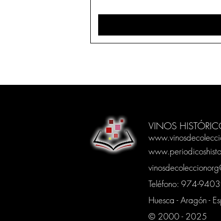
VINOS HISTÓRIC
www.vinosdecolecci
www.periodicoshisto
vinosdecoleccionor
Teléfono: 974-94
Huesca - Aragón - E
© 2000 - 2025