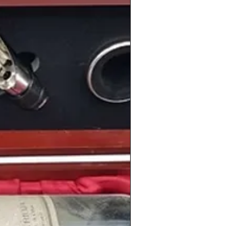
imiento
de personas tan conocidas como
aniel Jarque
, el actor australiano
Chris
ista español
Álvaro Arbeloa
, el torero
to
, el actor británico
Henry Cavill
, la
 Winehouse
, la actriz estadounidense
te chilena
Mon Laferte
.
amplia selección de
vinos de la cosecha
s
en nuestra
tienda de vinos
online:
shistoricos.com/shop