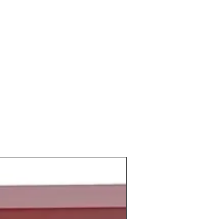
año
bastante seco con no demasiadas
 conllevó un déficit hídrico que afecto
s zonas del país. Fue un año con
 en el que las precipitaciones fueron
rándose meses extremadamente secos en
es acontecimientos lluviosos
 desastre de las
inundaciones del País
uvias torrenciales
provocaron
es que llegaron a provocar 34 muertos
te año ocurría
el primer gran escándalo
cracia
. La Policía procedía a la
de central de Rumasa
mientras
Ruíz-
scape del España. Pero un año después,
 en el aeropuerto de Francfort.
 recordar uno de los
hitos futbolísticos
rtido de fútbol celebrado el 21 de
tre
España y Malta
. El partido acabó 12-
ficación de nuestra selección para la