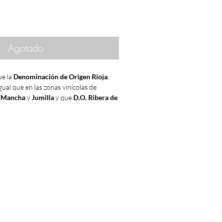
Agotado
e la
Denominación de Origen Rioja
,
gual que en las zonas vinícolas de
 Mancha
y
Jumilla
y que
D.O. Ribera de
UY BUENA
.
DE
1983
gado de acontecimientos internacionales
o pais entre los que destacó el Mundial
ituaba definitivamente en el mapa
s
joven y vital que se dirigía velozmente a
a
transición a la democrácia
que se
de nuestro pais que dentro) como
a a la Unión Europea
que ya era