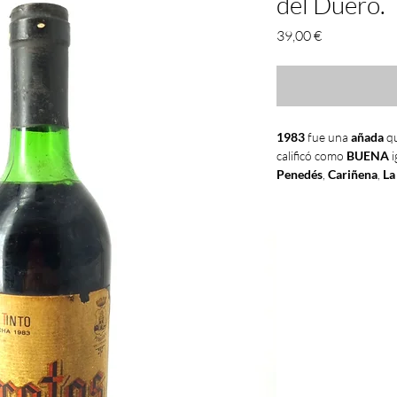
del Duero.
Precio
39,00 €
1983
fue una
añada
qu
calificó como
BUENA
i
Penedés
,
Cariñena
,
La
Duero
calificó como
M
LA
"DULCE RESACA"
Tras un año, 1982, pla
de todo tipo en nuestr
de futbol, España se s
europeo como un
paí
la modernidad con un
apreciaba (mas fuera 
ejemplar y una
entrad
inminente
.