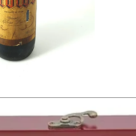
Este año
1983
fue un
precipitaciones, lo que
especialmente a alguna
climáticamente extraño
muy variables, regist
comparación a puntual
exagerados. Ocurrió el
Vasco
, en el que las
ll
semejantes inundacion
y 5 desaparecidos.
El 23 de febrero de es
financiero de la demo
intervención de la se
Mateos
preparaba su e
en 1984 sería detenido
Por otro lado podemos
de nuestro país
. El pa
diciembre de 1983 en
1 consiguiendo la clasi