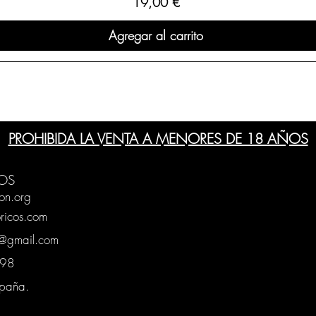
Precio
19,00 €
Agregar al carrito
PROHIBIDA LA VENTA A MENORES DE 18 AÑOS
OS
on.org
ricos.com
g@gmail.com
0398
spaña.