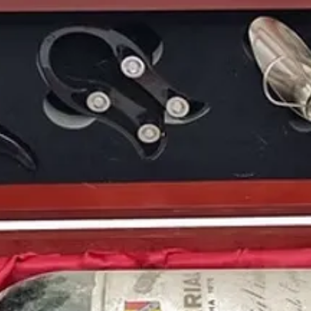
Eurocopa.
1983
es el
año de nac
el futbolista español
D
Hemsworth
, el futbol
español
Emilio de Jus
cantante británica
Amy
Mila Kunis
o la cantan
Puedes encontrar una 
de1983
y otras
añada
https://www.periodico