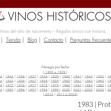
VINOS HISTÓRICO
Vinos del año de nacimiento – Regalos únicos con historia
|
Tienda
|
Blog
|
Contacto
|
Preguntas frecuent
Navega por fecha
|
1890 a 1929
|
34
|
1935
|
1936
|
1937
|
1938
|
1939
|
1940
|
1941
|
1942
|
1943
|
1
54
|
1955
|
1956
|
1957
|
1958
|
1959
|
1960
|
1961
|
1962
|
1963
|
1
74
|
1975
|
1976
|
1977
|
1978
|
1979
|
1980
|
1981
|
1982
|
1983
|
1
94
|
1995
|
1996
|
1997
|
1998
|
1999
|
2000
|
2001
|
2002
|
2003
|
2
|
2010
|
2011 a 2025
|
1983 | Prot