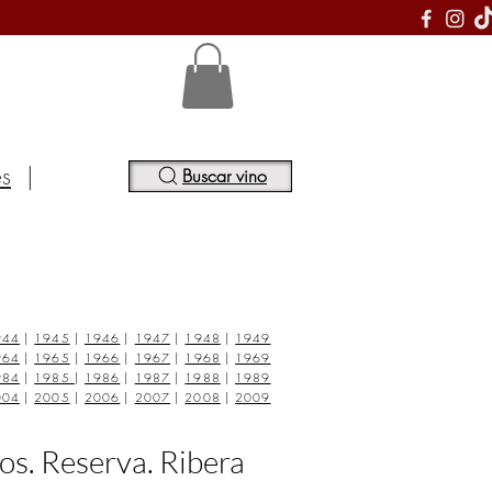
S
es
|
Buscar vino
944
|
1945
|
1946
|
1947
|
1948
|
1949
964
|
1965
|
1966
|
1967
|
1968
|
1969
984
|
1985
|
1986
|
1987
|
1988
|
1989
004
|
2005
|
2006
|
2007
|
2008
|
2009
os. Reserva. Ribera