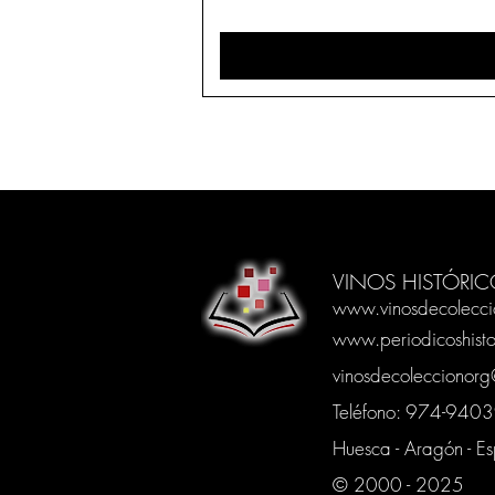
VINOS HISTÓRIC
www.vinosdecolecci
www.periodicoshisto
vinosdecoleccionor
Teléfono: 974-94
Huesca - Aragón - E
© 2000 - 2025