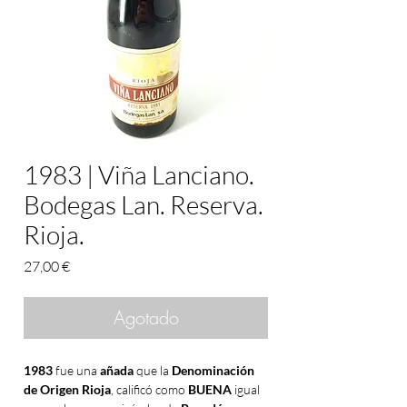
1983 | Viña Lanciano.
Bodegas Lan. Reserva.
Rioja.
Precio
27,00 €
Agotado
1983
fue una
añada
que la
Denominación
de Origen Rioja
, calificó como
BUENA
igual