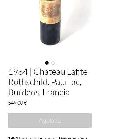
1984 | Chateau Lafite
Rothschild. Pauillac,
Burdeos. Francia
Precio
549,00 €
Agotado
1984
fue una
añada
que la
Denominación