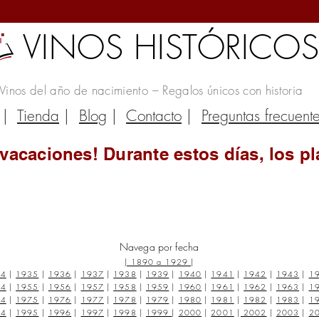
VINOS HISTÓRICO
Vinos del año de nacimiento – Regalos únicos con historia
|
Tienda
|
Blog
|
Contacto
|
Preguntas frecuent
vacaciones! Durante estos días, los pl
Navega por fecha
|
1890 a 1929
|
34
|
1935
|
1936
|
1937
|
1938
|
1939
|
1940
|
1941
|
1942
|
1943
|
1
54
|
1955
|
1956
|
1957
|
1958
|
1959
|
1960
|
1961
|
1962
|
1963
|
1
74
|
1975
|
1976
|
1977
|
1978
|
1979
|
1980
|
1981
|
1982
|
1983
|
1
94
|
1995
|
1996
|
1997
|
1998
|
1999
|
2000
|
2001
|
2002
|
2003
|
2