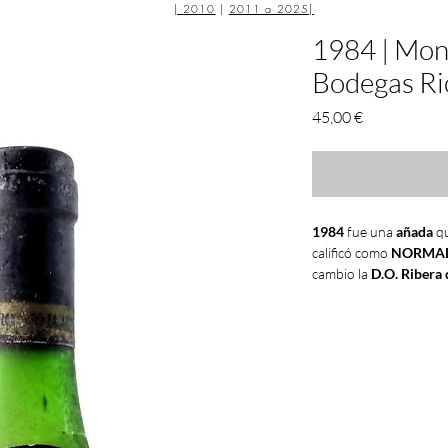
|
2010
|
2011 a 2025
|
1984 | Mont
Bodegas Rio
Precio
45,00 €
1984
fue una
añada
qu
calificó como
NORMA
cambio la
D.O. Ribera
las
D.O. PENEDES
,
CA
BUENA
.
Poco a poco, durante l
los
españoles
comenzar
caldos
y dejaron de d
baratos para consumi