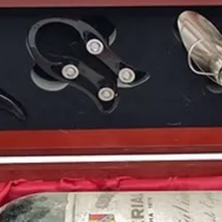
Puedes encontrar una a
de 1984
y otras añada
https://www.periodico
Periódicos Históricos y
la historia de España.