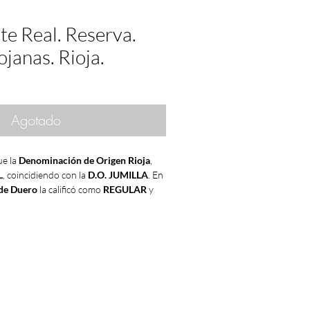
e Real. Reserva.
janas. Rioja.
Agotado
e la
Denominación de Origen Rioja
,
L
, coincidiendo con la
D.O. JUMILLA
. En
 de Duero
la calificó como
REGULAR
y
RIÑENA
,
LA MANCHA
como
MUY
os primeros años de la década de los 80,
on a valorar más los
matices de los
emandar tantos
vinos
ordinarios y
r más
vinos
ligeros y de mayor calidad