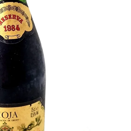
Algunas
bodegas
relev
en este año
1984
para 
vino
. Un ejemplo de
bo
valores de anteponer l
la de en
Gregorio Garc
la
bodega
Bodegas Va
quiso ser una
bodega
a
especializarse
vinos de
Reservas
, y lo hizo a 
la
vitivinicultura trad
por
caldos de gran ca
reconocimiento en est
premios.
España
vivía una época
Con
cambios sociales
para siempre en nues
la revolución sexual. 
como
La edad de oro
, 
Los avances no solo era