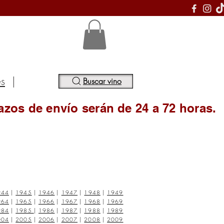
S
es
|
Buscar vino
azos de envío serán de 24 a 72 horas.
944
|
1945
|
1946
|
1947
|
1948
|
1949
964
|
1965
|
1966
|
1967
|
1968
|
1969
984
|
1985
|
1986
|
1987
|
1988
|
1989
004
|
2005
|
2006
|
2007
|
2008
|
2009