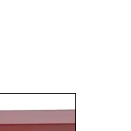
e consigue el
primer trasplante de
spaña
. Y el 12 de julio nace la
primera
ña
, en el Instituto Dexeus, de Barcelona.
emporada futbolística el
Athletic Club
xima competición europea el mismo
 pinchó en octavos de final con
ltaría finalmente ganador de la
Copa de
 lado del charco el año comienza con un
os Estados Unidos, la
l
Macintosh 128K
, el primer
ordenador
ializó exitosamente.
nas relevantes en la cultura popular
 española
Sara Carbonero
, el fundador
ckerberg
, el fubolista brasileño
Thiago
pañol
Andrés Iniesta
o el
Principe Harry
,