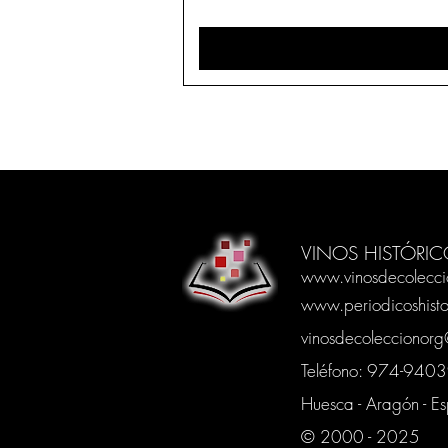
VINOS HISTÓRIC
www.vinosdecolecci
www.periodicoshisto
vinosdecoleccionor
Teléfono: 974-94
Huesca - Aragón - E
© 2000 - 2025