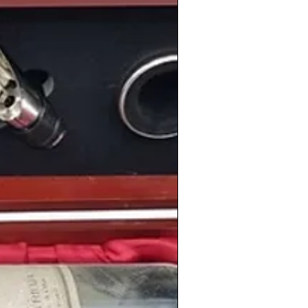
mplia selección de vinos de la
cosecha
s en nuestra
tienda de vinos online
:
shistoricos.com/
 vinos antiguos de calidad. Un trocito de