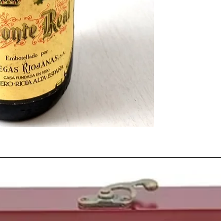
científicos. Este año s
hígado con éxito en E
niña probeta en Espa
Ganaba
la liga
de esa t
de Bilbao
, y en la má
Athletic Club de Bilbao
el
Liverpool
, que resu
Europa.
Mientras tanto al otro
gran lanzamiento. En l
empresa
Apple
lanza e
personal
que se comerc
1984
vio nacer a perso
como la presentadora
de Facebook
Mark Zu
Silva
, el futbolista es
duque de Sussex.