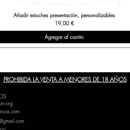
Añadir estuches presentación, personalizables
Precio
19,00 €
Agregar al carrito
PROHIBIDA LA VENTA A MENORES DE 18 AÑOS
OS
on.org
ricos.com
g@gmail.com