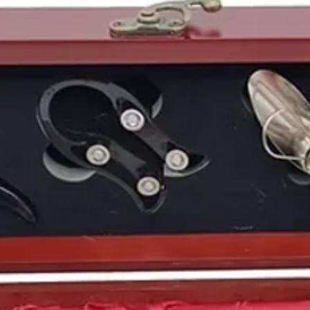
En el terreno futbolís
merengue. El
Real Ma
un segundo puesto par
competición europea, e
conseguir también la vi
año para el madridism
1985
es el
año de nac
el futbolista
Cristiano
cantante
Lana del Rey
Gómez
, la cantante
Ed
Modric
o el actor gall
Puedes encontrar más 
de
1985
y otros años 
nuestro blog: https://