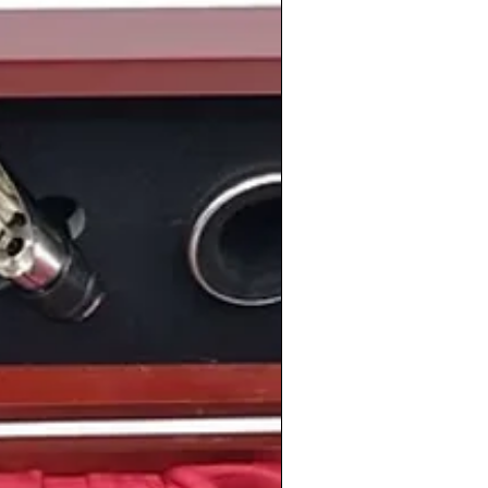
tico fue un buen año para el equipo
drid
se proclamó
ganador de la liga
, con
a el
F.C Barcelona
. Y además en la gran
l Real Madrid se hacía con el
doblete
al
ctoria de la
Copa de Europa
. Un gran
o.
imiento
de personas tan conocidas como
 Ronaldo
, el cantante
J. Balvin
, la
,
Bruno Mars
, el futbolista
Mario
urne
, el piloto
Lewis Hamilton
,
Luka
ego
Martino Rivas
.
información de los vinos de la cosecha
en
www.periodicoshistoricos.com/blog