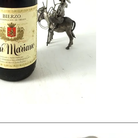
La década de los 80 fu
vitivinicultura
. Tanto
amantes del vino
quisi
vino
. Se fundaron can
nuestro país como
Bar
Bodegas Benetakoa,
B
Val
entre otras.
Recién entrado el año
más extremas en décad
poblaciones del país. 
economía de nuestro p
la agricultura.
Por otra parte, en el p
Felipe González
, el 1
tratado de
adhesión a
tras tiempo de manifest
España legalizó
final