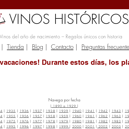
VINOS HISTÓRICO
Vinos del año de nacimiento – Regalos únicos con historia
|
Tienda
|
Blog
|
Contacto
|
Preguntas frecuent
vacaciones! Durante estos días, los pl
Navega por fecha
|
1890 a 1929
|
34
|
1935
|
1936
|
1937
|
1938
|
1939
|
1940
|
1941
|
1942
|
1943
|
1
54
|
1955
|
1956
|
1957
|
1958
|
1959
|
1960
|
1961
|
1962
|
1963
|
1
74
|
1975
|
1976
|
1977
|
1978
|
1979
|
1980
|
1981
|
1982
|
1983
|
1
94
|
1995
|
1996
|
1997
|
1998
|
1999
|
2000
|
2001
|
2002
|
2003
|
2