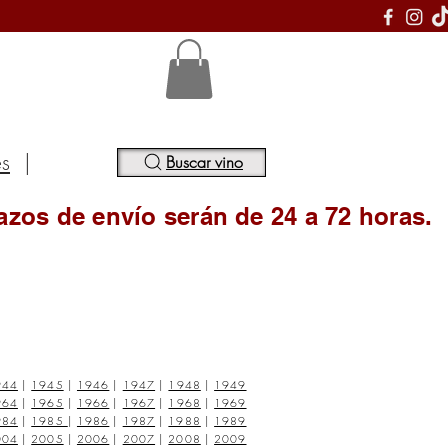
S
es
|
Buscar vino
azos de envío serán de 24 a 72 horas.
944
|
1945
|
1946
|
1947
|
1948
|
1949
964
|
1965
|
1966
|
1967
|
1968
|
1969
984
|
1985
|
1986
|
1987
|
1988
|
1989
004
|
2005
|
2006
|
2007
|
2008
|
2009