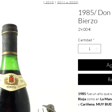
|
2010
|
2011 a 2025
|
1985/ Don 
Bierzo
Precio
29,00 €
Cantidad
*
Ag
R
1985
fue un año que s
Rioja
como en
La Man
y
Cariñena
,
MUY BU
Valdepeñas
.