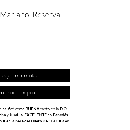
Mariano. Reserva.
regar al carrito
ealizar compra
e calificó como
BUENA
tanto en la
D.O.
cha
y
Jumilla
,
EXCELENTE
en
Penedés
ENA
en
Ribera del Duero
y
REGULAR
en