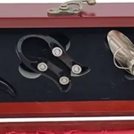
apertura del país.
Ese mismo año, tras un
se
legalizó el aborto 
avance en los derechos
El deporte y la cultur
En el terreno deportiv
Madrid
, que se procl
también la
Copa de Eu
que quedó grabado en l
En la cultura y el ent
una época de cambios,
marcaron a toda una g
Nacidos en 1985:
De este año son figura
futbolista
Cristiano R
artista
Lana del Rey
,
B
futbolistas
Luka Modr
el actor gallego
Martiñ
Vinos de 1985