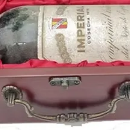
1985 fue una añada co
plena transformación 
vino nacional.
Si quieres conocer más
otros años emblemático
👉 https://www.period