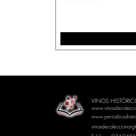
VINOS HISTÓRIC
www.vinosdecolecci
www.periodicoshisto
vinosdecoleccionor