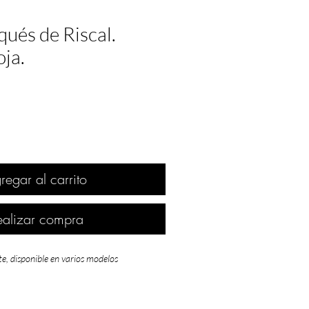
ués de Riscal.
oja.
regar al carrito
ealizar compra
te, disponible en varios modelos
e grandes cambios y nuevos comienzos