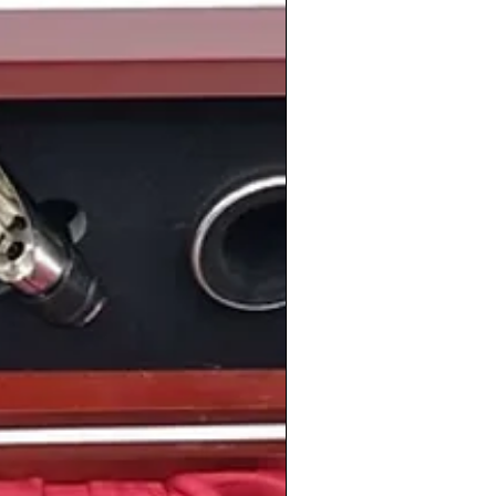
 largo proceso de debate social,
en España
, marcando un importante
 sociales.
a popular:
o,
1985 fue un gran año para el Real
amó
campeón de Liga
y consiguió
ropa
, logrando un memorable doblete
a historia del club blanco.
retenimiento, España y el mundo vivían
 creatividad y nuevas tendencias que
eneración.
s tan reconocidas como el
onaldo
, el cantante
J. Balvin
, la
runo Mars
, el piloto
Lewis Hamilton
, los
ic
y
Mario Gómez
, la cantante
Edurne
o
o Rivas
.