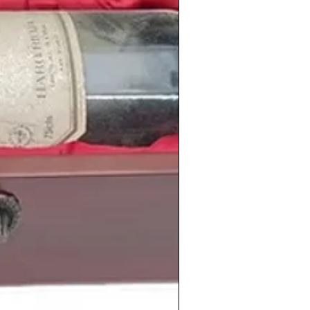
n historia
, reflejo de una España en
y de un momento de madurez para el
 sobre los vinos de esta cosecha y de
s, visita nuestro blog:
icoshistoricos.com/blog