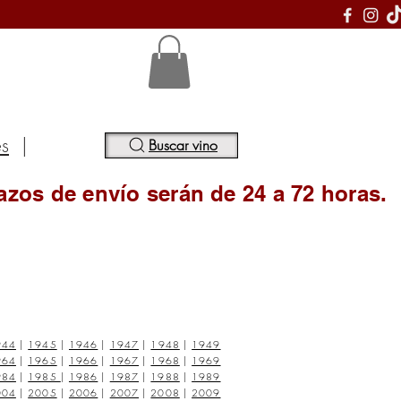
S
es
|
Buscar vino
azos de envío serán de 24 a 72 horas.
944
|
1945
|
1946
|
1947
|
1948
|
1949
964
|
1965
|
1966
|
1967
|
1968
|
1969
984
|
1985
|
1986
|
1987
|
1988
|
1989
004
|
2005
|
2006
|
2007
|
2008
|
2009