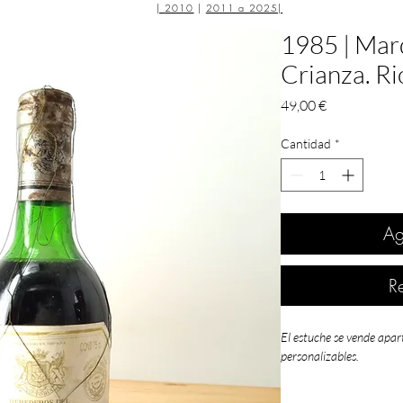
|
2010
|
2011 a 2025
|
1985 | Marq
Crianza. Ri
Precio
49,00 €
Cantidad
*
Ag
R
El estuche se vende apar
personalizables.
Añada 1985: un año d