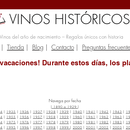
VINOS HISTÓRICO
Vinos del año de nacimiento – Regalos únicos con historia
|
Tienda
|
Blog
|
Contacto
|
Preguntas frecuent
vacaciones! Durante estos días, los pl
Navega por fecha
|
1890 a 1929
|
34
|
1935
|
1936
|
1937
|
1938
|
1939
|
1940
|
1941
|
1942
|
1943
|
1
54
|
1955
|
1956
|
1957
|
1958
|
1959
|
1960
|
1961
|
1962
|
1963
|
1
74
|
1975
|
1976
|
1977
|
1978
|
1979
|
1980
|
1981
|
1982
|
1983
|
1
94
|
1995
|
1996
|
1997
|
1998
|
1999
|
2000
|
2001
|
2002
|
2003
|
2