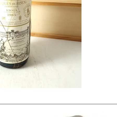
1985
fue un año calif
Mancha
y
Jumilla
,
EX
BUENO
en
Ribera del
La década del impulso 
Los años 80 fueron u
el vino español
. Creci
emprendedores y aman
este sector en auge.
Durante esta década 
auténticos referentes
Códax
,
Bodegas Bene
Val
, entre muchas otra
1985: un año intenso
El año comenzó con un
últimas décadas
, que 
notablemente a la
agri
En el ámbito político, 
el
12 de junio de 1985
la Unión Europea
, un