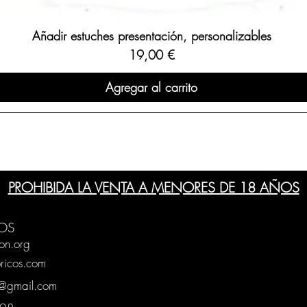
Añadir estuches presentación, personalizables
Precio
19,00 €
Agregar al carrito
PROHIBIDA LA VENTA A MENORES DE 18 AÑOS
OS
on.org
ricos.com
g@gmail.com