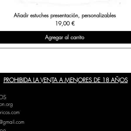
Añadir estuches presentación, personalizables
Precio
19,00 €
Agregar al carrito
PROHIBIDA LA VENTA A MENORES DE 18 AÑOS
OS
on.org
ricos.com
g@gmail.com