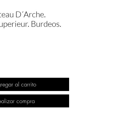
teau D´Arche.
uperieur. Burdeos.
regar al carrito
ealizar compra