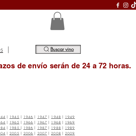
S
es
|
Buscar vino
azos de envío serán de 24 a 72 horas.
944
|
1945
|
1946
|
1947
|
1948
|
1949
964
|
1965
|
1966
|
1967
|
1968
|
1969
984
|
1985
|
1986
|
1987
|
1988
|
1989
004
|
2005
|
2006
|
2007
|
2008
|
2009