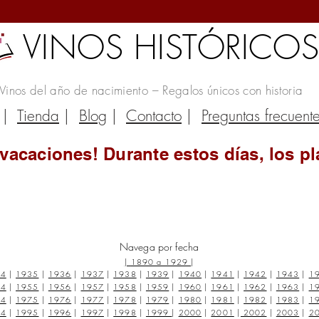
VINOS HISTÓRICO
Vinos del año de nacimiento – Regalos únicos con historia
|
Tienda
|
Blog
|
Contacto
|
Preguntas frecuent
vacaciones! Durante estos días, los pl
Navega por fecha
|
1890 a 1929
|
34
|
1935
|
1936
|
1937
|
1938
|
1939
|
1940
|
1941
|
1942
|
1943
|
1
54
|
1955
|
1956
|
1957
|
1958
|
1959
|
1960
|
1961
|
1962
|
1963
|
1
74
|
1975
|
1976
|
1977
|
1978
|
1979
|
1980
|
1981
|
1982
|
1983
|
1
94
|
1995
|
1996
|
1997
|
1998
|
1999
|
2000
|
2001
|
2002
|
2003
|
2