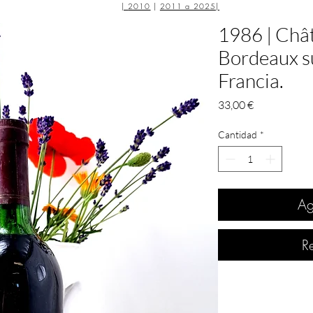
|
2010
|
2011 a 2025
|
1986 | Châ
Bordeaux s
Francia.
Precio
33,00 €
Cantidad
*
Ag
R