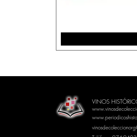
VINOS HISTÓRIC
www.vinosdecolecci
www.periodicoshisto
vinosdecoleccionor