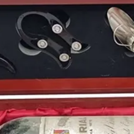
Por otra parte, en el v
esperaba poder borrar
había dejado el
Mundi
selección española
ent
pasar hasta la fase de 
selección belga la cua
casa.
En
1986
se estrenaban 
color del dinero
o
Top 
Aquel año
1986
en
Es
Futura
,
Toreros muer
Gabinete Caligari
,
Juli
sacaba su disco
Bad.
1986
fue es el
año de 
personalidades que se
Lady Gaga
, el actor es
Shayk
, el futbolista
Se
Lindsay Lohan
o el act