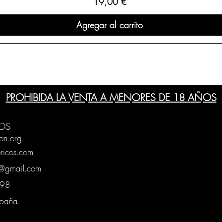
Precio
19,00 €
Agregar al carrito
PROHIBIDA LA VENTA A MENORES DE 18 AÑOS
OS
on.org
ricos.com
g@gmail.com
0398
spaña.