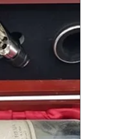
erano de este año la
selección español
a
 en México el ingrato recuerdo que
al
celebrado en España en 1982. La
ro con fuerza en la competición y logró
cuartos de final, donde se midió con la
l nos acabó mandando definitivamente a
en los cines las peliculas
Platoon
,
El
Gun
.
paña
triunfaban grupos como
Radio
tos
,
Elton John
,
Bruce Springsteen
,
o Iglesias
o
Michael Jackson
que
nacimiento
de estas famosas
guro conoces:
Rafael Nadal
, la cantante
pañol
Mario Casas
, la modelo rusa
Irina
rgio Ramos
, la actriz estadounidense
or británico
Robert Pattinso
n.