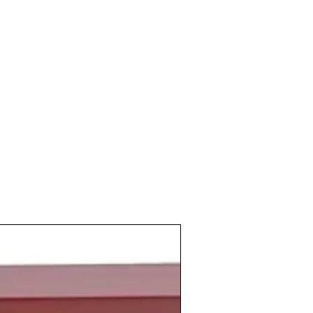
o que estaba experimentando nuestro
fueron muchas las consecuencias
 en la CEE
principalmente para la
ltivos, sin embargo este no fue el caso
icio casi como ningún otro de la
initiva al mercado Europeo y las
o
se dispararon.
ontinente, acontecía uno de los mayores
 en
Chernobil
, Ucrania, Unión Soviética.
al nuclear sufre un accidente en un
 escape nuclear con terribles
C.Barcelon
a perdía la final de la
Copa de
a como claro favorito. El
Atlético de
pa de Europa
y el
Real Madrid
ganaba