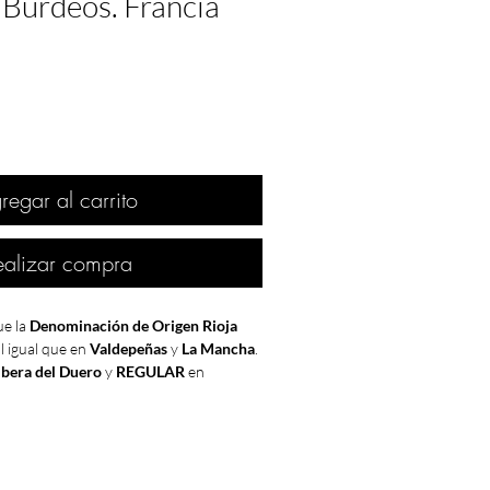
 Burdeos. Francia
regar al carrito
ealizar compra
ue la
Denominación de Origen Rioja
l igual que en
Valdepeñas
y
La Mancha
.
ibera del Duero
y
REGULAR
en
riñena
.
 con el ingreso de
España
en la
a Europea
. Para nuestro país los
e este ingreso fueron inmediatos. El