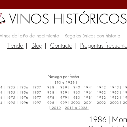
VINOS HISTÓRICO
Vinos del año de nacimiento – Regalos únicos con historia
|
Tienda
|
Blog
|
Contacto
|
Preguntas frecuent
Navega por fecha
|
1890 a 1929
|
34
|
1935
|
1936
|
1937
|
1938
|
1939
|
1940
|
1941
|
1942
|
1943
|
1
54
|
1955
|
1956
|
1957
|
1958
|
1959
|
1960
|
1961
|
1962
|
1963
|
1
74
|
1975
|
1976
|
1977
|
1978
|
1979
|
1980
|
1981
|
1982
|
1983
|
1
94
|
1995
|
1996
|
1997
|
1998
|
1999
|
2000
|
2001
|
2002
|
2003
|
2
|
2010
|
2011 a 2025
|
1986 | Mon