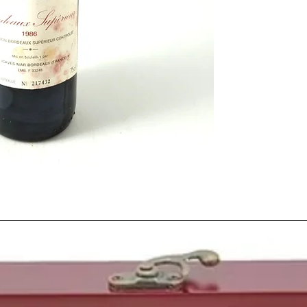
crecimiento económic
país se disparó.
En el sector primario 
negativas de la
entrada
ganadería y algunos cu
de la
viña,
que se benef
apertura ya total y def
exportaciones de vin
En la otra punta del c
desastres recordados;
El
28 de Abril
la centr
reactor que provoca un
consecuencias.
En lo futbolístico, el
F.
Europa
a la que llegab
Madrid
perdía la
Reco
la
Copa de la UEFA
.