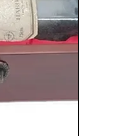
mplia selección de vinos de la
cosecha
s de vinos
antiguos españoles
y
a
tienda de vinos online
:
shistoricos.com/shop
ejores vinos para
cumpleaños
, el vino de
jubilaciones
,
bodas de oro
,
iaje único en el túnel del tiempo.