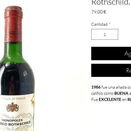
Rothschild.
Precio
79,00 €
Cantidad
*
Ag
R
1986
fue una añada q
calificó como
BUENA
a
Fue
EXCELENTE
en
R
Penedés
,
Jumilla
y
Ca
El
año 1986
comenzaba
Comunidad Económic
efectos consecuencia d