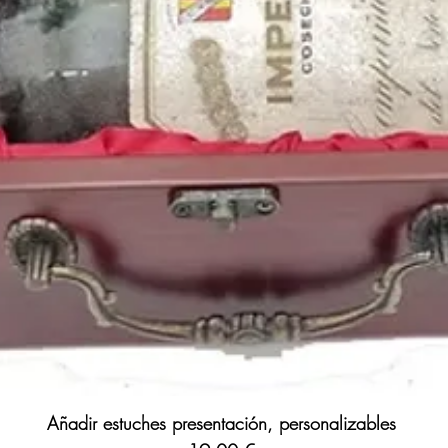
Puedes encontrar una a
de 1986
y otras
añada
extranjeros en nuestr
https://www.periodico
¡Salud!
Vinos antiguos
. Los m
su
año de nacimiento
,
coleccionismo
... Un v
Añadir estuches presentación, personalizables