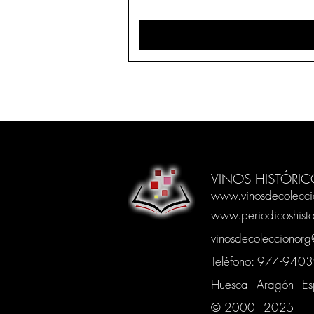
VINOS HISTÓRIC
www.vinosdecolecci
www.periodicoshisto
vinosdecoleccionor
Teléfono: 974-94
Huesca - Aragón - E
© 2000 - 2025