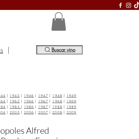
S
es
|
Buscar vino
944
|
1945
|
1946
|
1947
|
1948
|
1949
964
|
1965
|
1966
|
1967
|
1968
|
1969
984
|
1985
|
1986
|
1987
|
1988
|
1989
004
|
2005
|
2006
|
2007
|
2008
|
2009
opoles Alfred