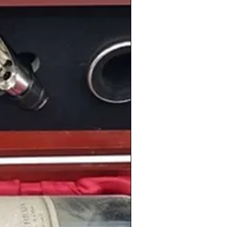
 concretamente sería un año
ro para el mundo del cine. Continuaba el
todos los ámbitos, y el mundo del cine se
ítica de subvenciones que ayudó a dar a
nematográficas y se inauguraron los
s relevancia en el panorama español; los
rimera edición el principal triunfador fue
 al llevarse tres de las más
s, concretamente las de mejor dirección,
ístico podemos recordar que ese
1987
a presidencia del
Atlético de Madrid
y
no de los presidentes más polémicos del
español. Por otra parte, el
Real Madrid
el
F.C. Oporto
gana
su primera Copa de
 triunfaba en medio mundo en los 80
zaron ese año
1987
uno de sus mejores
The Joshua Tree
. Tras el lanzamiento
or España aquel
verano de 1987
, siendo