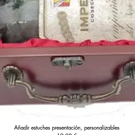
su
primer concierto e
000 personas en el Sa
1987
es el
año de nac
como la leyenda del fú
actor inglés
Tom Felto
Blanca Suarez
, el ac
futbolista uruguayo
Lu
Blake Lively
o el futbo
Puedes encontrar una 
de 1987
de distintas n
perfectamente conser
online
: https://www.p
Añadir estuches presentación, personalizables