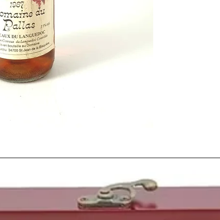
reciente entrada de 
Europea se unia una 
muy abundante en casi
mucha inversión en la
recompensadas. La gran
hizo ese año, vino de l
reservas, vinos de lar
que precedió esa añad
botellas a nuestros dia
tanto que haya gran va
interesantes. Es una a
forma y que no falta e
amante del vino.
En nuestra opión
la m
1982.
1987
, empieza la locur
hipotecas de los españ
boom del ladrillo
.
Un gran año para el des