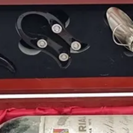
en nuestro país, pero
especialmente fructífe
desarrollo cultural en 
beneficiaba de una pol
luz a grandes obras ci
premios de cine con má
premios Goya
. Esta p
Fernando Fernán Gómez
importantes estatuilla
actor y guion.
En el panorama futbol
Jesús Gil
se hace con l
llegaría a ser quizás u
panorama futbolístico 
volvía a ganar la
liga
y 
Europa
.
Uno de los grupos que
era
U2
, los cuales lan
discos según la crítica;
pasaron con su gira p