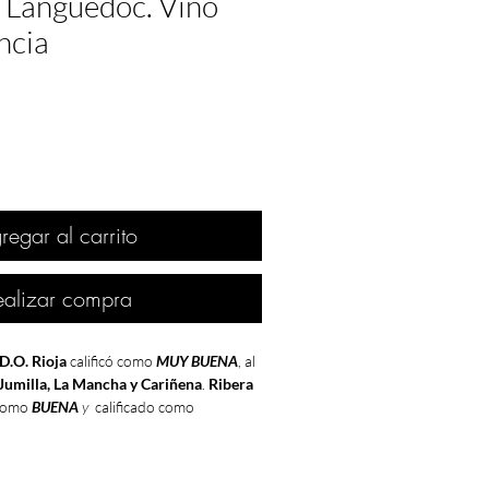
 Languedoc. Vino
ncia
regar al carrito
ealizar compra
D.O. Rioja
calificó como
MUY BUENA
, al
Jumilla, La Mancha y Cariñena
.
Ribera
como
BUENA
y
calificado como
 Bierzo
.
ión de euforia con todo lo que rodea al
que estaba dando para la exportación la