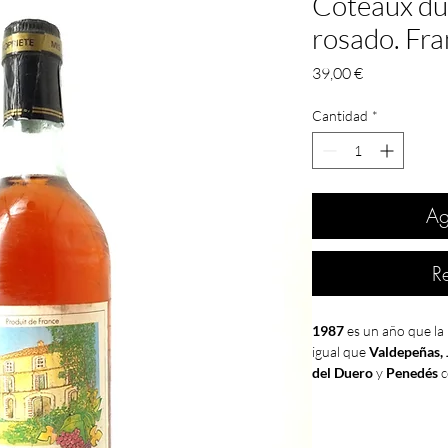
Coteaux du
rosado. Fra
Precio
39,00 €
Cantidad
*
Ag
R
1987
es un año que la
igual que
Valdepeñas, 
del Duero
y
Penedés
EXCELENTE
por la
D.O.
En España había sensac
vino, a los beneficios 