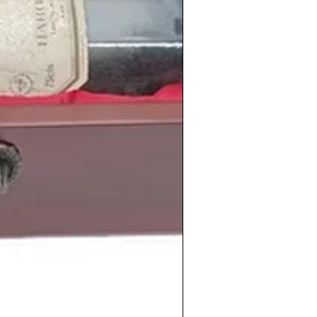
n nuestro país
y congregando hasta 135
ntiago Bernabeu.
imiento
de personas tan relevantes
tbol
Leo Messi
,
Cristina Pedroche
, el
n
, el futbolista
Gerard Piqué
, la actriz
tor estadounidense
Evans Peters
, el
is Suárez
, la actriz estadounidense
lista francés
Karim Benzema
.
amplia selección de
vinos de la cosecha
acionalidades, regiones y
bodegas
vados en nuestras
tienda de vinos
eriodicoshistoricos.com/vinos-antiguos