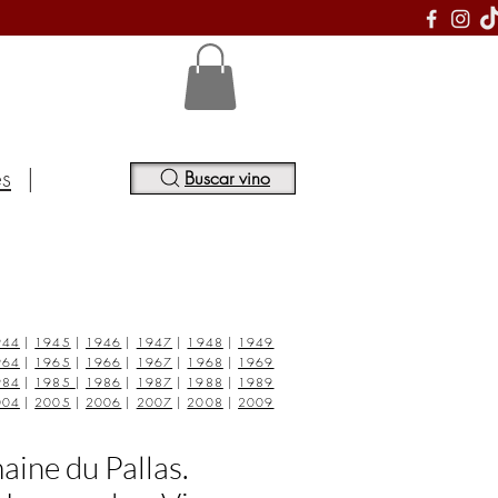
S
es
|
Buscar vino
944
|
1945
|
1946
|
1947
|
1948
|
1949
964
|
1965
|
1966
|
1967
|
1968
|
1969
984
|
1985
|
1986
|
1987
|
1988
|
1989
004
|
2005
|
2006
|
2007
|
2008
|
2009
ine du Pallas.