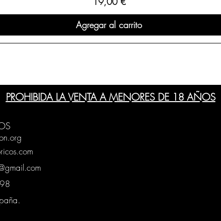
Precio
19,00 €
Agregar al carrito
PROHIBIDA LA VENTA A MENORES DE 18 AÑOS
OS
on.org
ricos.com
g@gmail.com
0398
spaña.