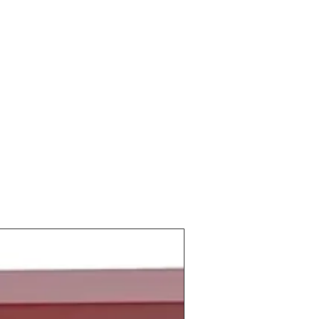
España en la Comunidad Economica
cosecha que ademas de muy buena fue
 toda la peninsula. Estaba entrando
s bodegas y pronto se vieron
 cantidad de vino de calidad que se
argas crianzas, reservas, grandes
go recorrido para guarda y la buena fama
a ha hecho que hayan llegado muchas
s a la espera de ser catadas y por lo
riedad donde elegir y a precios muy
ñada que a día de hoy sigue casi en plena
n la bodega de ningun coleccionista ni
ejor añada de la decada junto a la de
a inmobiliaria que dispararía las
oles y que mas tarde se bautizó como el
arrollo cultural y la creación artística