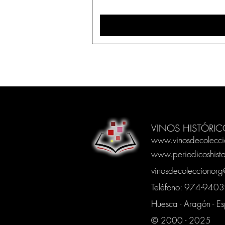
VINOS HISTÓRIC
www.vinosdecolecci
www.periodicoshisto
vinosdecoleccionor
Teléfono: 974-94
Huesca - Aragón - E
© 2000 - 2025