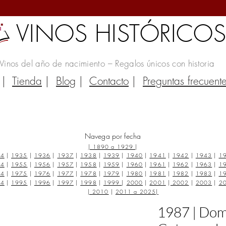
VINOS HISTÓRICO
Vinos del año de nacimiento – Regalos únicos con historia
|
Tienda
|
Blog
|
Contacto
|
Preguntas frecuent
Navega por fecha
|
1890 a 1929
|
34
|
1935
|
1936
|
1937
|
1938
|
1939
|
1940
|
1941
|
1942
|
1943
|
1
54
|
1955
|
1956
|
1957
|
1958
|
1959
|
1960
|
1961
|
1962
|
1963
|
1
74
|
1975
|
1976
|
1977
|
1978
|
1979
|
1980
|
1981
|
1982
|
1983
|
1
94
|
1995
|
1996
|
1997
|
1998
|
1999
|
2000
|
2001
|
2002
|
2003
|
2
|
2010
|
2011 a 2025
|
1987 | Doma