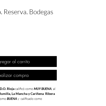
o. Reserva. Bodegas
regar al carrito
ealizar compra
D.O. Rioja
calificó como
MUY BUENA
, al
Jumilla, La Mancha y Cariñena
.
Ribera
como
BUENA
y
calificado como
 Bierzo
.