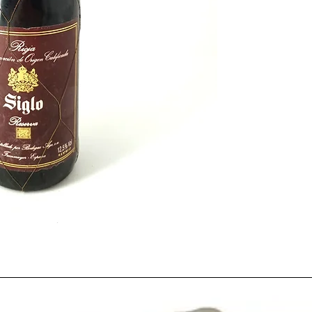
En España había sensac
vino, a los beneficios 
reciente entrada de 
Europea se unia una 
muy abundante en casi
mucha inversión en la
recompensadas. La gran
hizo ese año, vino de l
reservas, vinos de lar
que precedió esa añad
botellas a nuestros dia
tanto que haya gran va
interesantes. Es una a
forma y que no falta e
amante del vino.
En nuestra opión
la m
1982.
1987
, empieza la locur
hipotecas de los españ
boom del ladrillo
.