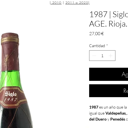
|
2010
|
2011 a 2025
|
1987 | Sigl
AGE. Rioja.
Precio
27,00 €
Cantidad
*
Ag
R
1987
es un año que la
igual que
Valdepeñas, 
del Duero
y
Penedés
EXCELENTE
por la
D.O.