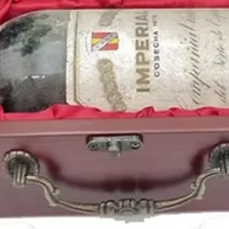
discos según la crítica;
pasaron con su gira p
su
primer concierto e
000 personas en el Sa
1987
es el
año de nac
como la leyenda del fú
actor inglés
Tom Felto
Blanca Suarez
, el ac
futbolista uruguayo
Lu
Blake Lively
o el futbo
Puedes encontrar una 
de 1987
de distintas n
perfectamente conser
online
: https://www.p