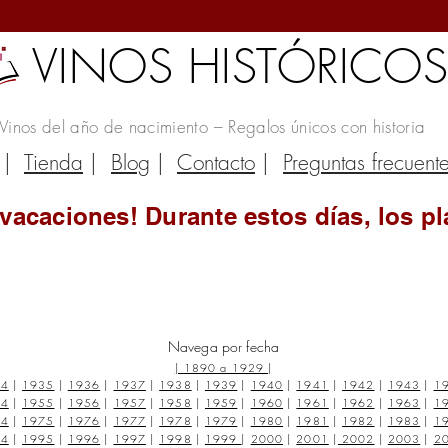
VINOS HISTÓRICO
Vinos del año de nacimiento – Regalos únicos con historia
|
Tienda
|
Blog
|
Contacto
|
Preguntas frecuent
vacaciones! Durante estos días, los pl
Navega por fecha
|
1890 a 1929
|
34
|
1935
|
1936
|
1937
|
1938
|
1939
|
1940
|
1941
|
1942
|
1943
|
1
54
|
1955
|
1956
|
1957
|
1958
|
1959
|
1960
|
1961
|
1962
|
1963
|
1
74
|
1975
|
1976
|
1977
|
1978
|
1979
|
1980
|
1981
|
1982
|
1983
|
1
94
|
1995
|
1996
|
1997
|
1998
|
1999
|
2000
|
2001
|
2002
|
2003
|
2