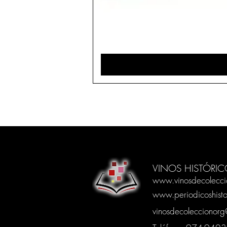
VINOS HISTÓRIC
www.vinosdecolecci
www.periodicoshisto
vinosdecoleccionor