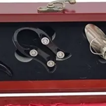
Un gran año para el des
en nuestro país, pero
especialmente fructífe
desarrollo cultural en 
beneficiaba de una pol
luz a grandes obras ci
premios de cine con má
premios Goya
. Esta p
Fernando Fernán Gómez
importantes estatuilla
actor y guion.
En el panorama futbol
Jesús Gil
se hace con l
llegaría a ser quizás u
panorama futbolístico 
volvía a ganar la
liga
y 
Europa
.
Uno de los grupos que
era
U2
, los cuales lan