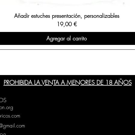
Añadir estuches presentación, personalizables
Precio
19,00 €
Agregar al carrito
PROHIBIDA LA VENTA A MENORES DE 18 AÑOS
OS
on.org
ricos.com
g@gmail.com