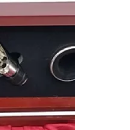
arrollo cultural y la creación artística
 concretamente sería un año
ro para el mundo del cine. Continuaba el
todos los ámbitos, y el mundo del cine se
ítica de subvenciones que ayudó a dar a
nematográficas y se inauguraron los
s relevancia en el panorama español; los
rimera edición el principal triunfador fue
 al llevarse tres de las más
s, concretamente las de mejor dirección,
ístico podemos recordar que ese
1987
a presidencia del
Atlético de Madrid
y
no de los presidentes más polémicos del
español. Por otra parte, el
Real Madrid
el
F.C. Oporto
gana
su primera Copa de
 triunfaba en medio mundo en los 80
zaron ese año
1987
uno de sus mejores