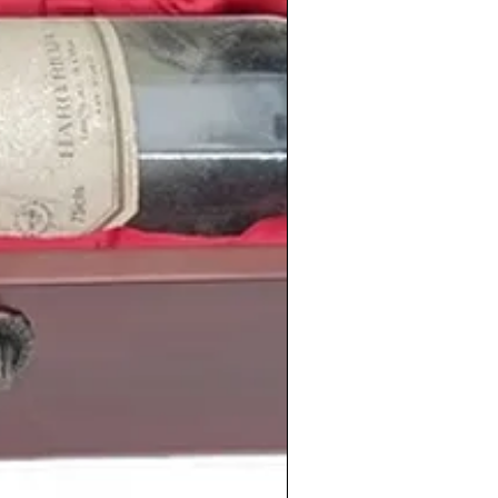
The Joshua Tree
. Tras el lanzamiento
or España aquel
verano de 1987
, siendo
n nuestro país
y congregando hasta 135
ntiago Bernabeu.
imiento
de personas tan relevantes
tbol
Leo Messi
,
Cristina Pedroche
, el
n
, el futbolista
Gerard Piqué
, la actriz
tor estadounidense
Evans Peters
, el
is Suárez
, la actriz estadounidense
lista francés
Karim Benzema
.
amplia selección de
vinos de la cosecha
acionalidades, regiones y
bodegas
vados en nuestras
tienda de vinos
eriodicoshistoricos.com/vinos-antiguos