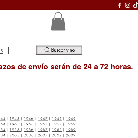
S
es
|
Buscar vino
azos de envío serán de 24 a 72 horas.
944
|
1945
|
1946
|
1947
|
1948
|
1949
964
|
1965
|
1966
|
1967
|
1968
|
1969
984
|
1985
|
1986
|
1987
|
1988
|
1989
004
|
2005
|
2006
|
2007
|
2008
|
2009