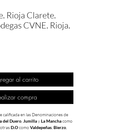
. Rioja Clarete.
odegas CVNE. Rioja.
regar al carrito
ealizar compra
e calificada en las Denominaciones de
a del Duero
,
Jumilla
y
La Mancha
como
 otras
D.O
como
Valdepeñas
,
Bierzo
,
a clasificaron como
MUY BUENA
.