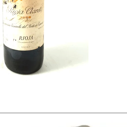
La
vendimia
cada vez 
tecnología. Por ejempl
estructura de
viñedos 
utilizando más la
plant
en la mayoría de los
vi
excepción de Galicia, 
típico, y continua siénd
Otros avances como la 
hormigón
usados para
por
depósitos de acer
tanto mayor control sa
vez más exigente.
Las grandes inversiones
fines de los 70 en la in
ya sus frutos y el paí
bodegas y cooperativ
vinicultura moderna
d
Este mismo año
1988
,
en
Valbuena de Duero