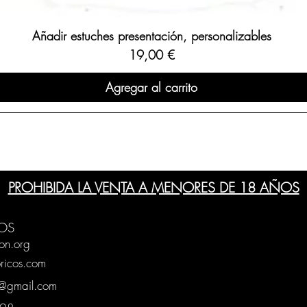
Añadir estuches presentación, personalizables
Precio
19,00 €
Agregar al carrito
PROHIBIDA LA VENTA A MENORES DE 18 AÑOS
OS
on.org
ricos.com
g@gmail.com