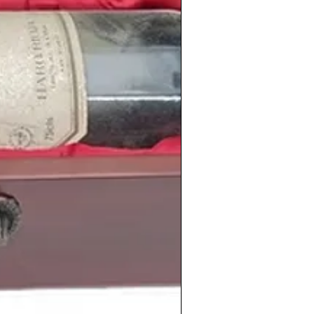
 los penaltis.
úsica donde triunfaban bandas de
n
,
Metálic
a e
Iron Maiden
, los cuales
quel
1988
en Pamplona.
aban cantantes como
Víctor Manuel
,
o Casal
o
Julio Iglesias
y grupos como
o de la Fila
que sacaba ese año
1988
su
sombrero
.
imiento
de personas tan conocidas como
evin Durant
, el futbolista argentino
Kun
hanna
, la actriz estadounidense
Emma
Adele
, el futbolista polaco
Robert
riz española
Ana de Armas
.
edes encontrar una amplia selección de
e 1988
de distintas nacionalidades,
fectamente conservados en nuestras
:
shistoricos.com/vinos-antiguos