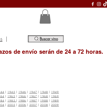
S
es
|
Buscar vino
azos de envío serán de 24 a 72 horas.
944
|
1945
|
1946
|
1947
|
1948
|
1949
964
|
1965
|
1966
|
1967
|
1968
|
1969
984
|
1985
|
1986
|
1987
|
1988
|
1989
004
|
2005
|
2006
|
2007
|
2008
|
2009