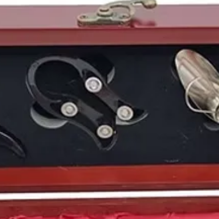
del Duero, pero si por
este
año 1988
es por l
huelga general
contra 
González
como la refor
que instauraba los qu
En total ocho millones
de estudiantes no acud
expresar su descontent
Nuestra reciente entr
suponiendo cambios en 
igualarnos con otros 
tabaco en colegios, ho
En el panorama litera
ese
año 1988,
entregad
gracias a su novela
Los
y ambientada en su ciu
Y en el deporte rey de 
tercera liga consecuti
PSV Eindhoven
ganada