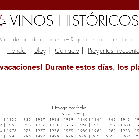
VINOS HISTÓRICO
Vinos del año de nacimiento – Regalos únicos con historia
|
Tienda
|
Blog
|
Contacto
|
Preguntas frecuent
vacaciones! Durante estos días, los pl
Navega por fecha
|
1890 a 1929
|
34
|
1935
|
1936
|
1937
|
1938
|
1939
|
1940
|
1941
|
1942
|
1943
|
1
54
|
1955
|
1956
|
1957
|
1958
|
1959
|
1960
|
1961
|
1962
|
1963
|
1
74
|
1975
|
1976
|
1977
|
1978
|
1979
|
1980
|
1981
|
1982
|
1983
|
1
94
|
1995
|
1996
|
1997
|
1998
|
1999
|
2000
|
2001
|
2002
|
2003
|
2