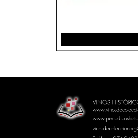
VINOS HISTÓRIC
www.vinosdecolecci
www.periodicoshisto
vinosdecoleccionor