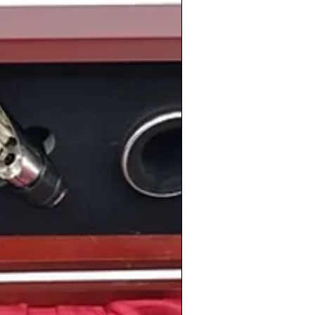
 algo vamos a recordar los españoles
a paralización que sufrió el país con la
las políticas económicas de
Felipe
ma laboral y el plan de empleo juvenil
e se conocieron como "contratos basura"
 de trabajadores y más de tres millones
ieron a sus tareas para manifestarse y
o con el gobierno.
ada en la Unión Europea seguia
ciertas legislaciones que nos llevó a
países europeos, en 1988
se prohibia el
spitales y en los transportes colectivos
.
rio podemos recordar el Premio Nadal de
o al escritor
Juan Pedro Aparicio
 límites del paraíso
, de temática urbana
dad natal León.
nuestro país, el
Real Madrid
ganaba su
va
, mientras que el equipo neerlandés
 por primera y única vez la
Champions