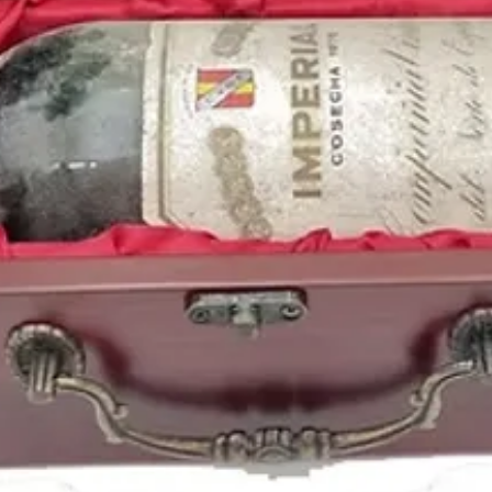
venciendo al Benfica en
Buenos años para la m
heavy como
Hallowee
dieron un concierto a
En la radio se escuch
Sting
,
Joe Cocker
,
Tin
Hombres G
o
El últim
LP;
Como la cabeza al 
1988
es el
año de nac
la estrella de la NBA
K
Agüero
, la cantante
Ri
Stone
, la cantante pop
Lewandowski
o la act
En nuestra tiendas pu
vinos de la cosecha d
regiones y
bodegas
per
tienda de vinos online
https://www.periodico