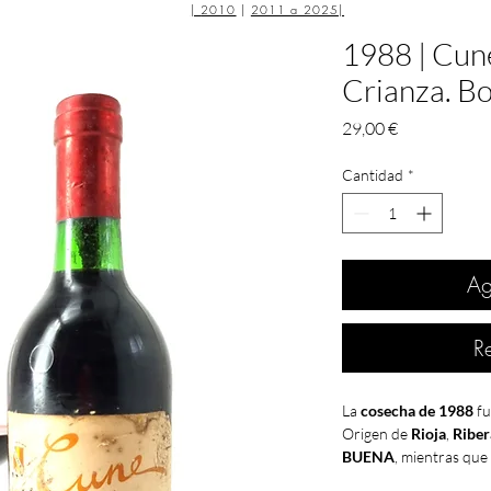
|
2010
|
2011 a 2025
|
1988 | Cune
Crianza. B
Precio
29,00 €
Cantidad
*
Ag
R
La
cosecha de 1988
fu
Origen de
Rioja
,
Riber
BUENA
, mientras que
Penedés
, y
Cariñena
l