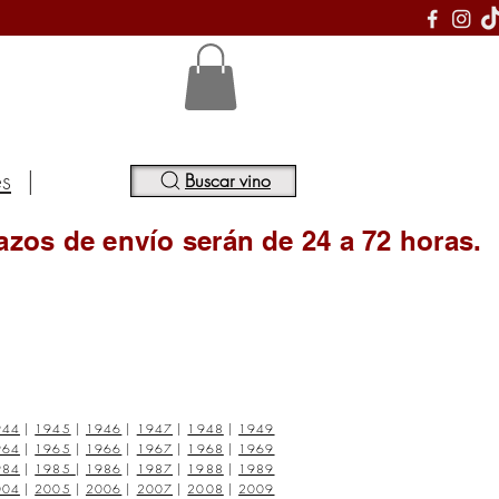
S
es
|
Buscar vino
azos de envío serán de 24 a 72 horas.
944
|
1945
|
1946
|
1947
|
1948
|
1949
964
|
1965
|
1966
|
1967
|
1968
|
1969
984
|
1985
|
1986
|
1987
|
1988
|
1989
004
|
2005
|
2006
|
2007
|
2008
|
2009