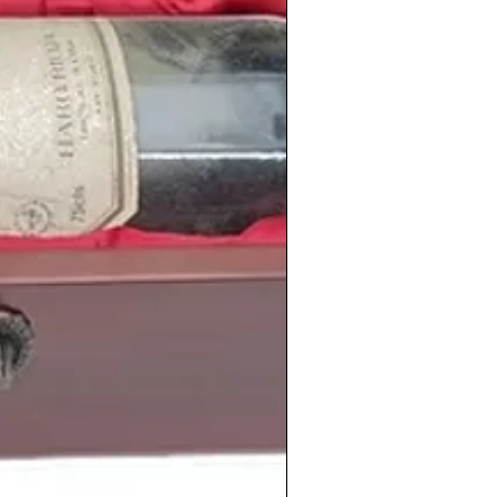
 los penaltis.
úsica donde triunfaban bandas de
n
,
Metálic
a e
Iron Maiden
, los cuales
quel
1988
en Pamplona.
aban cantantes como
Víctor Manuel
,
o Casal
o
Julio Iglesias
y grupos como
o de la Fila
que sacaba ese año
1988
su
sombrero
.
imiento
de personas tan conocidas como
evin Durant
, el futbolista argentino
Kun
hanna
, la actriz estadounidense
Emma
Adele
, el futbolista polaco
Robert
riz española
Ana de Armas
.
edes encontrar una amplia selección de
e 1988
de distintas nacionalidades,
fectamente conservados en nuestras
:
shistoricos.com/vinos-antiguos