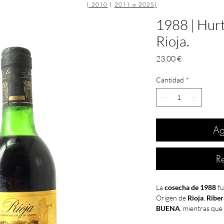
|
2010
|
2011 a 2025
|
1988 | Hurt
Rioja.
Precio
23,00 €
Cantidad
*
Ag
R
La
cosecha de 1988
fu
Origen de
Rioja
,
Riber
BUENA
, mientras que
Penedés
, y
Cariñena
l