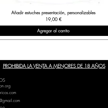
Añadir estuches presentación, personalizables
Precio
19,00 €
Agregar al carrito
PROHIBIDA LA VENTA A MENORES DE 18 AÑOS
OS
on.org
ricos.com
g@gmail.com