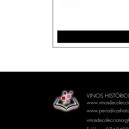
VINOS HISTÓRIC
www.vinosdecolecci
www.periodicoshisto
vinosdecoleccionor