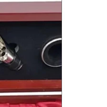
 algo vamos a recordar los españoles
a paralización que sufrió el país con la
las políticas económicas de
Felipe
ma laboral y el plan de empleo juvenil
e se conocieron como "contratos basura"
 de trabajadores y más de tres millones
ieron a sus tareas para manifestarse y
o con el gobierno.
ada en la Unión Europea seguia
ciertas legislaciones que nos llevó a
países europeos, en 1988
se prohibia el
spitales y en los transportes colectivos
.
rio podemos recordar el Premio Nadal de
o al escritor
Juan Pedro Aparicio
 límites del paraíso
, de temática urbana
dad natal León.
nuestro país, el
Real Madrid
ganaba su
va
, mientras que el equipo neerlandés
 por primera y única vez la
Champions