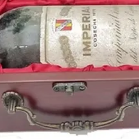
venciendo al Benfica en
Buenos años para la m
heavy como
Hallowee
dieron un concierto a
En la radio se escuch
Sting
,
Joe Cocker
,
Tin
Hombres G
o
El últim
LP;
Como la cabeza al 
1988
es el
año de nac
la estrella de la NBA
K
Agüero
, la cantante
Ri
Stone
, la cantante pop
Lewandowski
o la act
En nuestra tiendas pu
vinos de la cosecha d
regiones y
bodegas
per
tienda de vinos online
https://www.periodico