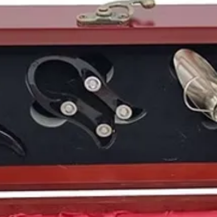
del Duero, pero si por
este
año 1988
es por l
huelga general
contra 
González
como la refor
que instauraba los qu
En total ocho millones
de estudiantes no acud
expresar su descontent
Nuestra reciente entr
suponiendo cambios en 
igualarnos con otros 
tabaco en colegios, ho
En el panorama litera
ese
año 1988,
entregad
gracias a su novela
Los
y ambientada en su ciu
Y en el deporte rey de 
tercera liga consecuti
PSV Eindhoven
ganada