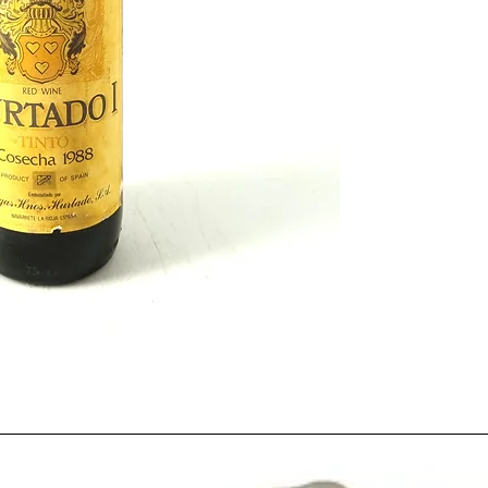
La
vendimia
cada vez 
tecnología. Por ejempl
estructura de
viñedos 
utilizando más la
plant
en la mayoría de los
vi
excepción de Galicia, 
típico, y continua siénd
Otros avances como la 
hormigón
usados para
por
depósitos de acer
tanto mayor control sa
vez más exigente.
Las grandes inversiones
fines de los 70 en la in
ya sus frutos y el paí
bodegas y cooperativ
vinicultura moderna
d
Este mismo año
1988
,
en
Valbuena de Duero