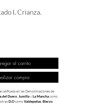
ado I. Crianza.
regar al carrito
ealizar compra
e calificada en las Denominaciones de
a del Duero
,
Jumilla
y
La Mancha
como
 otras
D.O
como
Valdepeñas
,
Bierzo
,
a clasificaron como
MUY BUENA
.