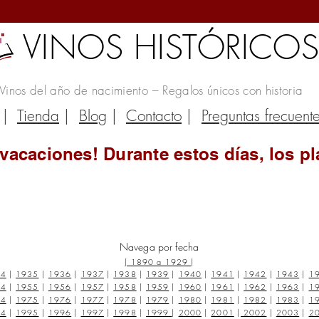
VINOS HISTÓRICO
Vinos del año de nacimiento – Regalos únicos con historia
|
Tienda
|
Blog
|
Contacto
|
Preguntas frecuent
vacaciones! Durante estos días, los pl
Navega por fecha
|
1890 a 1929
|
34
|
1935
|
1936
|
1937
|
1938
|
1939
|
1940
|
1941
|
1942
|
1943
|
1
54
|
1955
|
1956
|
1957
|
1958
|
1959
|
1960
|
1961
|
1962
|
1963
|
1
74
|
1975
|
1976
|
1977
|
1978
|
1979
|
1980
|
1981
|
1982
|
1983
|
1
94
|
1995
|
1996
|
1997
|
1998
|
1999
|
2000
|
2001
|
2002
|
2003
|
2