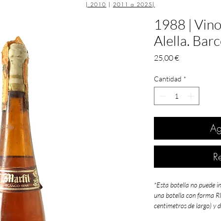
|
2010
|
2011 a 2025
|
1988 | Vino
Alella. Bar
Precio
25,00 €
Cantidad
*
Ag
R
*Esta botella no puede i
una botella con forma 
centimetros de largo) y 
estuches presentación d