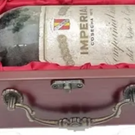
y ambientada en su ciu
Y en el deporte rey de 
tercera liga consecuti
PSV Eindhoven
ganada
venciendo al Benfica en
Buenos años para la m
heavy como
Hallowee
dieron un concierto a
En la radio se escuch
Sting
,
Joe Cocker
,
Tin
Hombres G
o
El últim
LP;
Como la cabeza al 
1988
es el
año de nac
la estrella de la NBA
K
Agüero
, la cantante
Ri
Stone
, la cantante pop
Lewandowski
o la act