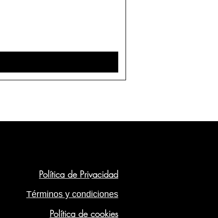
edes encontrar una amplia selección de
e 1988
de distintas nacionalidades,
fectamente conservados en nuestras
:
shistoricos.com/vinos-antiguos
Política de Privacidad
Términos y condiciones
Política de cookies