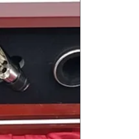
s ya estaba bañado por cantidad de
as
que formaron la cuna de la
e nuestro país.
 se creó la
Bodega Matarromera
,
hoy un referente mas la D.O Ribera
 algo vamos a recordar los españoles
a paralización que sufrió el país con la
las políticas económicas de
Felipe
ma laboral y el plan de empleo juvenil
e se conocieron como "contratos basura"
 de trabajadores y más de tres millones
ieron a sus tareas para manifestarse y
o con el gobierno.
ada en la Unión Europea seguia
ciertas legislaciones que nos llevó a
países europeos, en 1988
se prohibia el
spitales y en los transportes colectivos
.
rio podemos recordar el Premio Nadal de
o al escritor
Juan Pedro Aparicio
 límites del paraíso
, de temática urbana