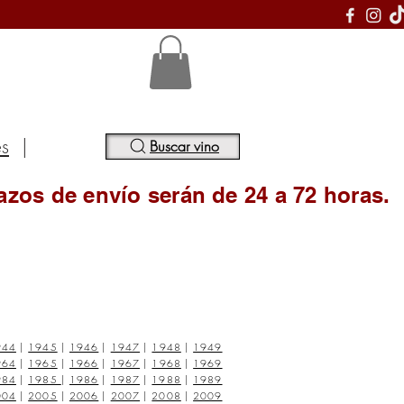
S
es
|
Buscar vino
azos de envío serán de 24 a 72 horas.
944
|
1945
|
1946
|
1947
|
1948
|
1949
964
|
1965
|
1966
|
1967
|
1968
|
1969
984
|
1985
|
1986
|
1987
|
1988
|
1989
004
|
2005
|
2006
|
2007
|
2008
|
2009