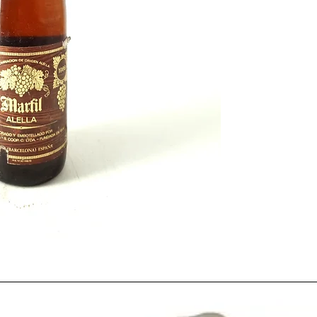
La
cosecha de 1988
fu
Origen de
Rioja
,
Riber
BUENA
, mientras que
Penedés
, y
Cariñena
l
La
vendimia
cada vez 
tecnología. Por ejempl
estructura de
viñedos 
utilizando más la
plant
en la mayoría de los
vi
excepción de Galicia, 
típico, y continua siénd
Otros avances como la 
hormigón
usados para
por
depósitos de acer
tanto mayor control sa
vez más exigente.
Las grandes inversiones
fines de los 70 en la in