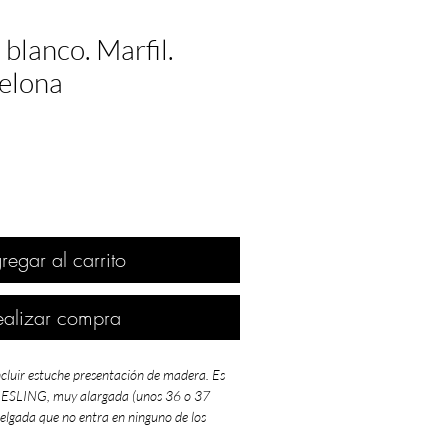
 blanco. Marfil.
celona
regar al carrito
ealizar compra
ncluir estuche presentación de madera. Es
RIESLING, muy alargada (unos 36 o 37
delgada que no entra en ninguno de los
e madera que ofrecemos.