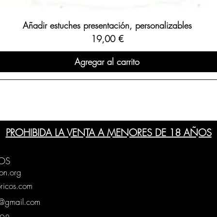
En nuestra tiendas pu
vinos de la cosecha d
Añadir estuches presentación, personalizables
regiones y
bodegas
per
tienda de vinos online
Precio
19,00 €
https://www.periodico
Agregar al carrito
PROHIBIDA LA VENTA A MENORES DE 18 AÑOS
OS
on.org
ricos.com
g@gmail.com