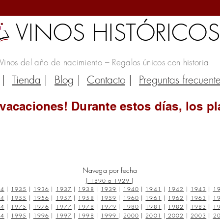
VINOS HISTÓRICO
Vinos del año de nacimiento – Regalos únicos con historia
|
Tienda
|
Blog
|
Contacto
|
Preguntas frecuent
vacaciones! Durante estos días, los pl
Navega por fecha
|
1890 a 1929
|
34
|
1935
|
1936
|
1937
|
1938
|
1939
|
1940
|
1941
|
1942
|
1943
|
1
54
|
1955
|
1956
|
1957
|
1958
|
1959
|
1960
|
1961
|
1962
|
1963
|
1
74
|
1975
|
1976
|
1977
|
1978
|
1979
|
1980
|
1981
|
1982
|
1983
|
1
94
|
1995
|
1996
|
1997
|
1998
|
1999
|
2000
|
2001
|
2002
|
2003
|
2