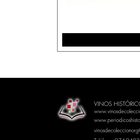
VINOS HISTÓRIC
www.vinosdecolecci
www.periodicoshisto
vinosdecoleccionor