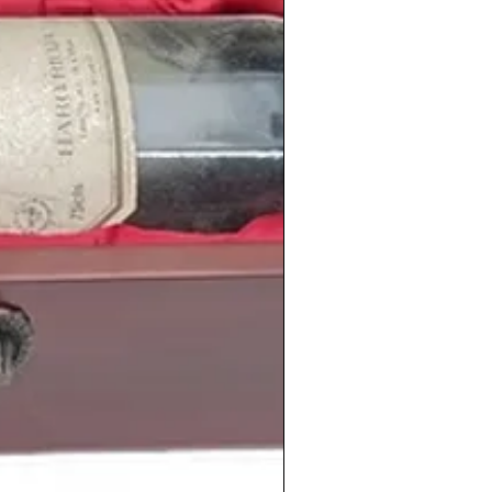
dad natal León.
nuestro país, el
Real Madrid
ganaba su
va
, mientras que el equipo neerlandés
 por primera y única vez la
Champions
 los penaltis.
úsica donde triunfaban bandas de
n
,
Metálic
a e
Iron Maiden
, los cuales
quel
1988
en Pamplona.
aban cantantes como
Víctor Manuel
,
o Casal
o
Julio Iglesias
y grupos como
o de la Fila
que sacaba ese año
1988
su
sombrero
.
imiento
de personas tan conocidas como
evin Durant
, el futbolista argentino
Kun
hanna
, la actriz estadounidense
Emma
Adele
, el futbolista polaco
Robert
riz española
Ana de Armas
.