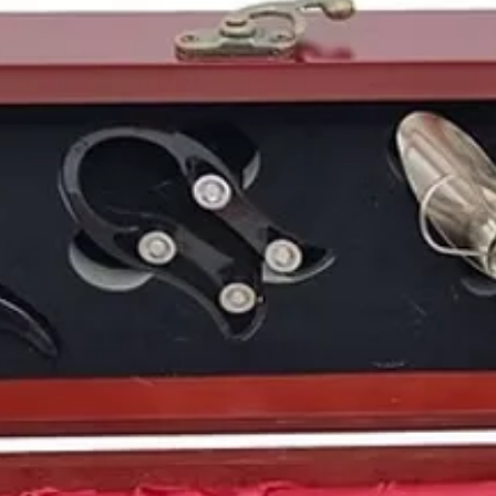
ya sus frutos y el paí
bodegas y cooperativ
vinicultura moderna
d
Este mismo año
1988
,
en
Valbuena de Duero
del Duero, pero si por
este
año 1988
es por l
huelga general
contra 
González
como la refor
que instauraba los qu
En total ocho millones
de estudiantes no acud
expresar su descontent
Nuestra reciente entr
suponiendo cambios en 
igualarnos con otros 
tabaco en colegios, ho
En el panorama litera
ese
año 1988,
entregad
gracias a su novela
Los