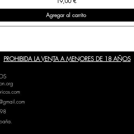
Precio
19,00 €
Agregar al carrito
PROHIBIDA LA VENTA A MENORES DE 18 AÑOS
OS
on.org
ricos.com
g@gmail.com
0398
spaña.