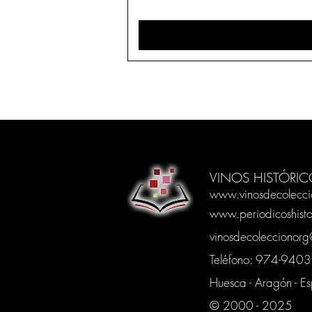
VINOS HISTÓRIC
www.vinosdecolecci
www.periodicoshisto
vinosdecoleccionor
Teléfono: 974-94
Huesca - Aragón - E
© 2000 - 2025