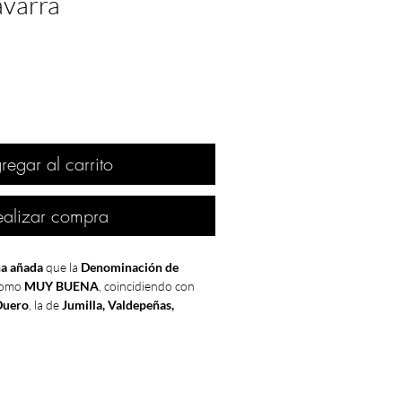
avarra
regar al carrito
ealizar compra
a añada
que la
Denominación de
 como
MUY BUENA
, coincidiendo con
Duero
, la de
Jumilla, Valdepeñas,
n duda está entre las mejores añadas de
a vinos del
Penedés
y
La Mancha
sólo" como
BUENA
.
ón de
prestigiosas bodegas
como
Alión