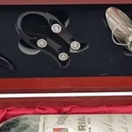
futbolista del Atletic
Puedes encontrar una a
cosecha de 1991
y otr
online
:
https://www.pe
Periódicos históricos