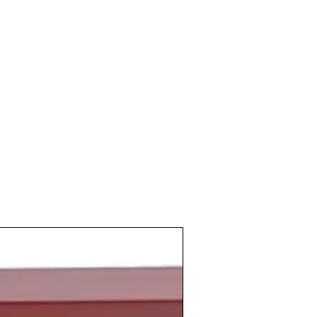
ate (Somontano)
y
D.O.Q. Priorat
o la
ió al mercado de
Pago de Carraovejas
 que el bodeguero jerezano José Ignacio
"Hombre del Año" por la
revista
la desapareción de la URSS, el año de la
ises Balticos, Ucrania, Georgia, Armenia,
.. El 8 de diciembre de 1991 se anuncia
ón Soviética, el 25 de diciembre de 1991
televisada de Mijaíl Gorbachov; se arrió
l Kremlin la bandera de la Unión Soviética
bandera de la República Federativa de
 de nacimiento
de personas tan
iz
Ingrid García-Jonsson
, el cantante de
Tomlinson
, el rapero
Travis Scott
, el
ciclismo
Pol Espargaró
, el actor
Dylan
d Sheeran
, el futbolista colombiano
actor español
Jaime Lorente
o el