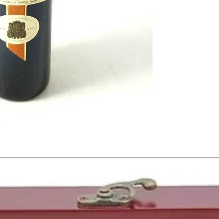
(Ribera del Duero)
,
En
primera añada que sal
y también el año en el
Domecq González fue 
Decanter
.
Fue también el año de 
independecia de los Pa
Kadajstan, Uzbekistan.
la disolución de la Uni
se produjo la renuncia 
del mástil principal de
y se reemplazó por la 
Rusia
1991
es también el
año
conocidas como la actr
One Direction
Louis 
piloto español de moto
O'Brian
, el cantante
E
James Rodríguez
, el 