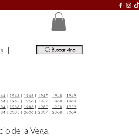
S
es
|
Buscar vino
944
|
1945
|
1946
|
1947
|
1948
|
1949
964
|
1965
|
1966
|
1967
|
1968
|
1969
984
|
1985
|
1986
|
1987
|
1988
|
1989
004
|
2005
|
2006
|
2007
|
2008
|
2009
cio de la Vega.