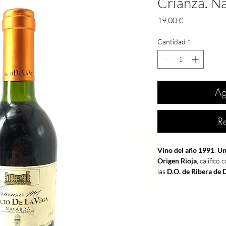
Crianza. N
Precio
19,00 €
Cantidad
*
Ag
R
Vino del año 1991
.
Un
Origen Rioja
, calificó
las
D.O. de Ribera de 
Cariñena y Bierzo
. Si
la década. Aunque par
1991
está calificada "
Fue el año de fundaci