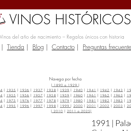
VINOS HISTÓRICO
Vinos del año de nacimiento – Regalos únicos con historia
|
Tienda
|
Blog
|
Contacto
|
Preguntas frecuent
Navega por fecha
|
1890 a 1929
|
34
|
1935
|
1936
|
1937
|
1938
|
1939
|
1940
|
1941
|
1942
|
1943
|
1
54
|
1955
|
1956
|
1957
|
1958
|
1959
|
1960
|
1961
|
1962
|
1963
|
1
74
|
1975
|
1976
|
1977
|
1978
|
1979
|
1980
|
1981
|
1982
|
1983
|
1
94
|
1995
|
1996
|
1997
|
1998
|
1999
|
2000
|
2001
|
2002
|
2003
|
2
|
2010
|
2011 a 2025
|
1991 | Pala