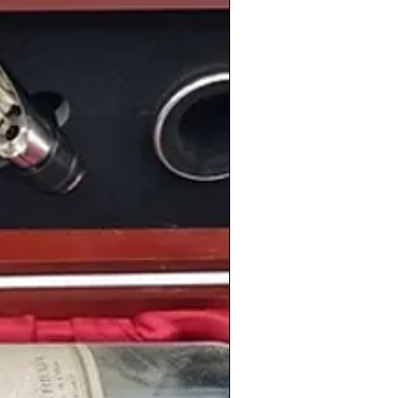
o de Madrid
Antoine Griezmann
.
mplia selección de vinos de la
as añadas en nuestra
tienda de vinos
riodicoshistoricos.com/shop
. La tienda de los
coleccionistas de vino.