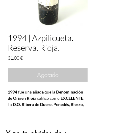
1994 | Azpilicueta.
Reserva. Rioja.
Precio
31,00 €
Agotado
1994
fue una
añada
que la
Denominación
de Origen Rioja
calificó como
EXCELENTE
.
La
D.O. Ribera de Duero, Penedés, Bierzo,
Jumilla y La Mancha
en cambio la calificaron
como
MUY BUENA
y las
D.O. Valdepeñas y
Cariñena
como
BUENA
.