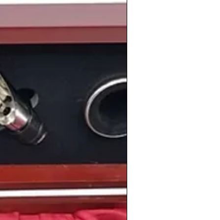
imiento
de el futbolísta
Rodrigo Javier
d Bunny
, la influencer
María Pombo
, el
enadro Paredes
, la actriz
a Fanning
, el cantante puertorriqueño
olísta austriaco
Mateo Kovacic
o la
iense
Justin Bieber
.
información sobre la
añada de 1994
y
ra
tienda de vinos online
: Tienda de
 tienda de vinos antiguos online.
laciones, cumpleaños, aniversarios y todo lo
nos.