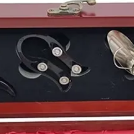
1994
es el
año de nac
de Paul
, el cantante
Ba
futbolísta argentino
L
estadounidense
Dakot
Myke Towers
, el futb
estrella del pop canad
Puedes encontrar más 
otras
añadas
en nuest
vinos 1994.
Periódicos Históricos. La
Para coleccionistas, jubi
que imagines...
Regala vi