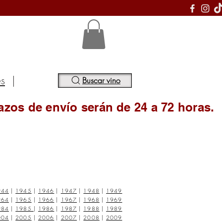
S
es
|
Buscar vino
azos de envío serán de 24 a 72 horas.
944
|
1945
|
1946
|
1947
|
1948
|
1949
964
|
1965
|
1966
|
1967
|
1968
|
1969
984
|
1985
|
1986
|
1987
|
1988
|
1989
004
|
2005
|
2006
|
2007
|
2008
|
2009