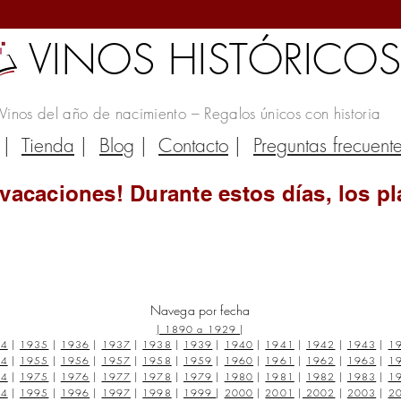
VINOS HISTÓRICO
Vinos del año de nacimiento – Regalos únicos con historia
|
Tienda
|
Blog
|
Contacto
|
Preguntas frecuent
vacaciones! Durante estos días, los pl
Navega por fecha
|
1890 a 1929
|
34
|
1935
|
1936
|
1937
|
1938
|
1939
|
1940
|
1941
|
1942
|
1943
|
1
54
|
1955
|
1956
|
1957
|
1958
|
1959
|
1960
|
1961
|
1962
|
1963
|
1
74
|
1975
|
1976
|
1977
|
1978
|
1979
|
1980
|
1981
|
1982
|
1983
|
1
94
|
1995
|
1996
|
1997
|
1998
|
1999
|
2000
|
2001
|
2002
|
2003
|
2