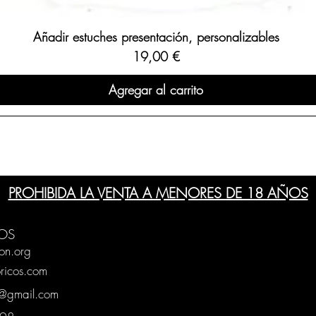
Añadir estuches presentación, personalizables
Precio
19,00 €
Agregar al carrito
PROHIBIDA LA VENTA A MENORES DE 18 AÑOS
OS
on.org
ricos.com
g@gmail.com