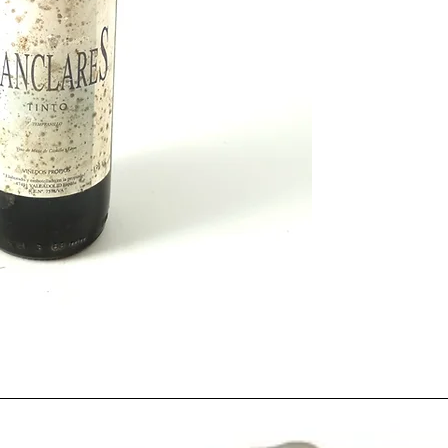
La
añada de 1994
está
míticas de
la historia
v
Rioja
tras más de diez
excelentes.
El de
1994
fue un
raro
fueron más altas de lo
unido a la
escasez de 
adelanto en el proceso
consecución de un vin
graduación alcohólica 
Una
cosecha óptima
p
Es por eso que hoy en
variedad de
botellas
d
condiciones de
conser
Recordado como el
a
Económico Europeo (
primera consola Play 
Mandela
se convirtió 
Sudáfrica.