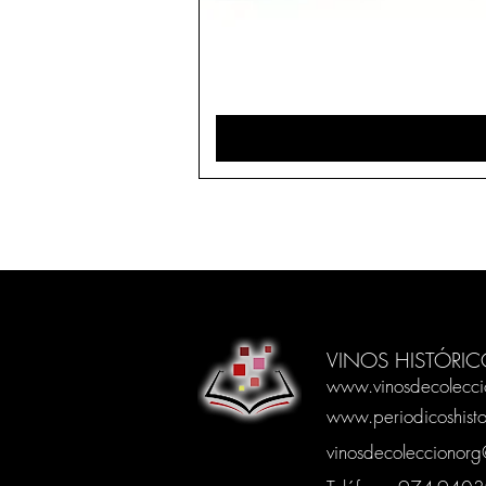
VINOS HISTÓRIC
www.vinosdecolecci
www.periodicoshisto
vinosdecoleccionor