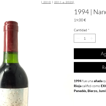
|
2010
|
2011 a 2025
|
1994 | Nanc
Precio
19,00 €
Cantidad
*
Ag
R
1994
fue una
añada
qu
Rioja
calificó como
EX
Penedés, Bierzo, Jumi
como
MUY BUENA
y 
BUENA
.