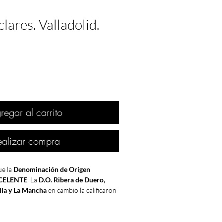
lares. Valladolid.
regar al carrito
ealizar compra
e la
Denominación de Origen
CELENTE
. La
D.O. Ribera de Duero,
lla y La Mancha
en cambio la calificaron
las
D.O. Valdepeñas y Cariñena
como