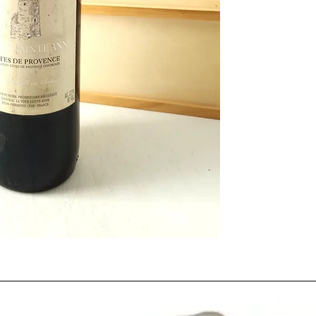
Château La Tour Sain
Francia
El
Château La Tour Sa
mayor tradición en la
emblemática del sur d
del paisaje desde la é
entre colinas y brisas
reconocidos por su ele
La
añada de 1997
fue 
Provenza, que supiero
obtener una cosecha eq
representa ese equilibr
testimonio fiel del sab
mantienen vivo el espíri
Un vino con historia,
vendimia se trabaja con
amantes de los
vinos 
buscan regalar un frag
europea.