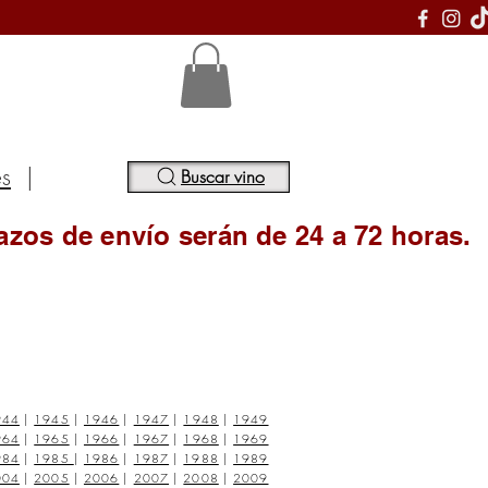
S
es
|
Buscar vino
azos de envío serán de 24 a 72 horas.
944
|
1945
|
1946
|
1947
|
1948
|
1949
964
|
1965
|
1966
|
1967
|
1968
|
1969
984
|
1985
|
1986
|
1987
|
1988
|
1989
004
|
2005
|
2006
|
2007
|
2008
|
2009