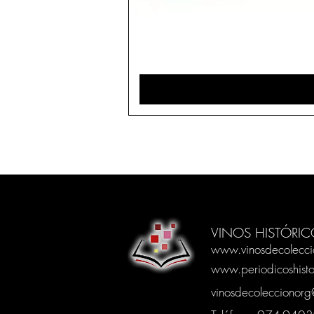
VINOS HISTÓRIC
www.vinosdecolecci
www.periodicoshisto
vinosdecoleccionor