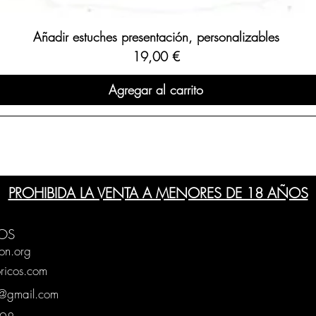
Añadir estuches presentación, personalizables
Precio
19,00 €
Agregar al carrito
PROHIBIDA LA VENTA A MENORES DE 18 AÑOS
OS
on.org
ricos.com
g@gmail.com