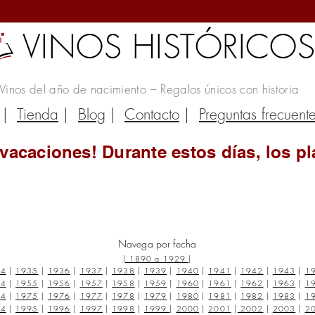
VINOS HISTÓRICO
Vinos del año de nacimiento – Regalos únicos con historia
|
Tienda
|
Blog
|
Contacto
|
Preguntas frecuent
vacaciones! Durante estos días, los pl
Navega por fecha
|
1890 a 1929
|
34
|
1935
|
1936
|
1937
|
1938
|
1939
|
1940
|
1941
|
1942
|
1943
|
1
54
|
1955
|
1956
|
1957
|
1958
|
1959
|
1960
|
1961
|
1962
|
1963
|
1
74
|
1975
|
1976
|
1977
|
1978
|
1979
|
1980
|
1981
|
1982
|
1983
|
1
94
|
1995
|
1996
|
1997
|
1998
|
1999
|
2000
|
2001
|
2002
|
2003
|
2