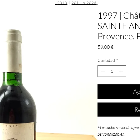
|
2010
|
2011 a 2025
|
1997 | Ch
SAINTE AN
Provence. 
Precio
59,00 €
Cantidad
*
Ag
R
El estuche se vende apar
personalizables.