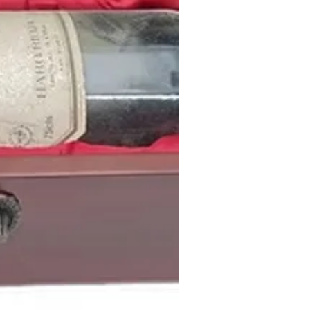
ios, jubilaciones
o para quienes buscan
ia
.
ección de
vinos antiguos españoles de
iguos para regalo
.
Cada añada cuenta
lla la revive.