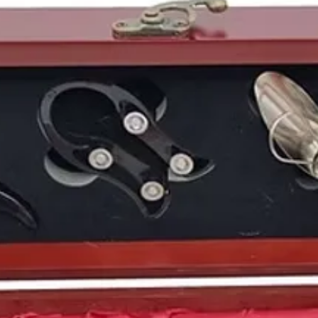
pensados para disfruta
conservación adecua
Conservación y poten
Las mejores botellas 
de acidez y bouquet
bi
Servicio
: 16–18 °C
1997 en España: el te
Un año de titulares q
Infanta Cristina e Iña
Indurain
, la primera
C
de España en Eurovis
Nacidos en 1997: una
Figuras como
Kylie Je
Grefg
,
Arón Piper
,
Jac
comparten año con esta
Elegir un
vino de 1997
difícil convertida en
bo