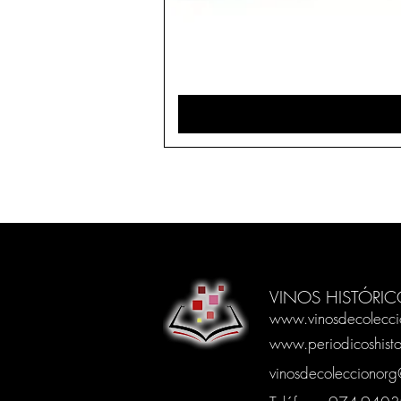
VINOS HISTÓRIC
www.vinosdecolecci
www.periodicoshisto
vinosdecoleccionor