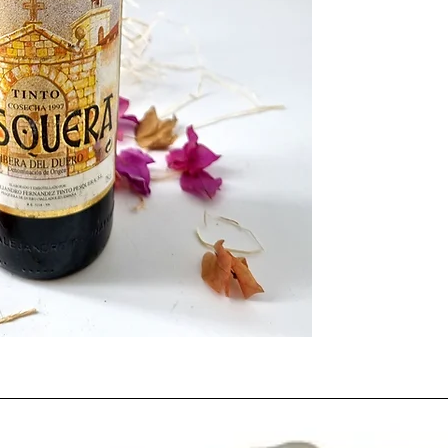
Lo que pasó en el viñ
El año arrancó con viñe
prometedor. El verano
copiosas
y
temperatur
complicaron la madura
El regalo llegó en
sept
vendimia limpia
y uva
graduación adecuada
precisión que de exube
en las zonas mejor ges
Perfil en copa: qué e
Tintos de Rioja y 
pulido, fondo de fr
Ribera del Duero y
frescura bien integ
acierto.
Penedés tinto
: equ
botella en las mejo
En general, 1997 ofre