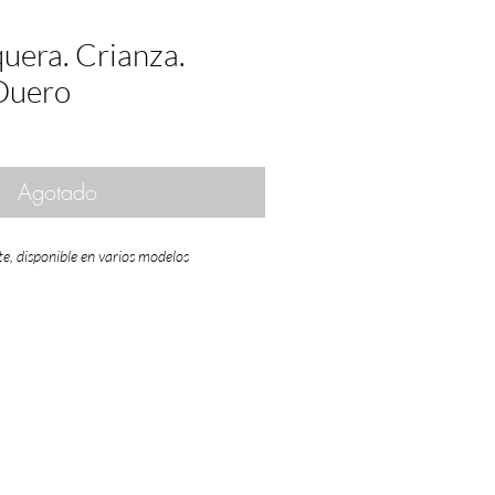
uera. Crianza.
 Duero
Agotado
te, disponible en varios modelos
nte que premió la experiencia
s por Denominación de Origen en 1997
ra del Duero, Valdepeñas, Jumilla, Bierzo
és, La Mancha
 en el conjunto de España que
s con mayor oficio y criterio en viñedo y