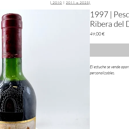
|
2010
|
2011 a 2025
|
1997 | Pesq
Ribera del
Precio
49,00 €
El estuche se vende apar
personalizables.
1997: una añada exige
Mapa de calificacione
Buena
: Rioja, Ribe
Muy Buena
: Pened
Regular
: Cariñena
Una campaña irregular
distinguió a las bodega
bodega.