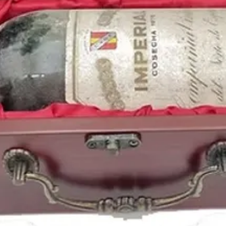
cumpleaños, aniversar
un
detalle con memor
Más información y sel
1997
en nuestro blog.
Tu tienda de
vinos ant
una historia; cada bote