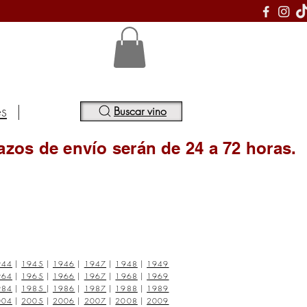
S
es
|
Buscar vino
azos de envío serán de 24 a 72 horas.
944
|
1945
|
1946
|
1947
|
1948
|
1949
964
|
1965
|
1966
|
1967
|
1968
|
1969
984
|
1985
|
1986
|
1987
|
1988
|
1989
004
|
2005
|
2006
|
2007
|
2008
|
2009