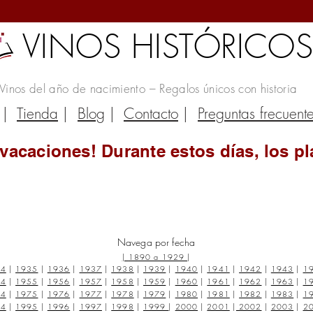
VINOS HISTÓRICO
Vinos del año de nacimiento – Regalos únicos con historia
|
Tienda
|
Blog
|
Contacto
|
Preguntas frecuent
vacaciones! Durante estos días, los pl
Navega por fecha
|
1890 a 1929
|
34
|
1935
|
1936
|
1937
|
1938
|
1939
|
1940
|
1941
|
1942
|
1943
|
1
54
|
1955
|
1956
|
1957
|
1958
|
1959
|
1960
|
1961
|
1962
|
1963
|
1
74
|
1975
|
1976
|
1977
|
1978
|
1979
|
1980
|
1981
|
1982
|
1983
|
1
94
|
1995
|
1996
|
1997
|
1998
|
1999
|
2000
|
2001
|
2002
|
2003
|
2