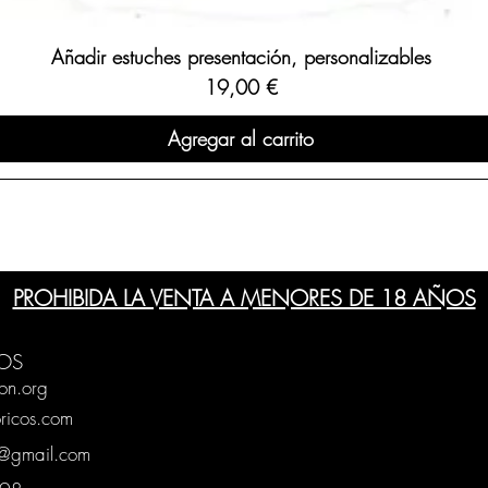
Añadir estuches presentación, personalizables
Precio
19,00 €
Agregar al carrito
PROHIBIDA LA VENTA A MENORES DE 18 AÑOS
OS
on.org
ricos.com
g@gmail.com