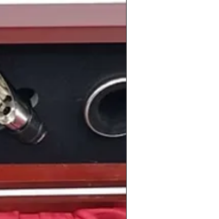
rse todavía hoy si han tenido
da
.
cial
de 1997 muestran hoy
armonía, viveza
en desarrollado. Recomendable:
; abrir con
30–60 min
de antelación.
lón de fondo
ue muchos recuerdan: el
enlace de la
ki Urdangarin
, la
retirada de Miguel
ampus Party
en Málaga y el
6.º puesto
ión
con Marcos Llunas.
 generación mediática
nner
,
Camila Cabello
,
Becky G
,
The
ob Elordi
u
Ousmane Dembélé
s botellas.
es celebrar la
maestría
: una cosecha
tellas con carácter
. Ideal para