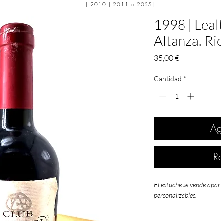
|
2010
|
2011 a 2025
|
1998 | Leal
Altanza. Ri
Precio
35,00 €
Cantidad
*
Ag
R
El estuche se vende apar
personalizables.
1998: equilibrio, mad