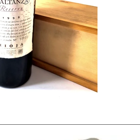
Valoración de la añada
El
1998
fue un año de
La
Denominación de O
al igual que
Ribera del
En
Penedés, Cariñena,
alcanzó el nivel de
Exc
consideró
Buena
.
Una añada homogénea y
entre clima, maduració
El viñedo y el clima
El ciclo de 1998 se des
ideales
durante gran p
cosecha sobresaliente 
Sin embargo, los
cambi
obligaron a
posponer 
más experimentadas re
La uva se recogió fina
graduaciones naturale
polifenoles y color in
El resultado: vinos eq