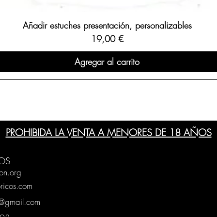
Añadir estuches presentación, personalizables
Precio
19,00 €
Agregar al carrito
PROHIBIDA LA VENTA A MENORES DE 18 AÑOS
OS
on.org
ricos.com
g@gmail.com