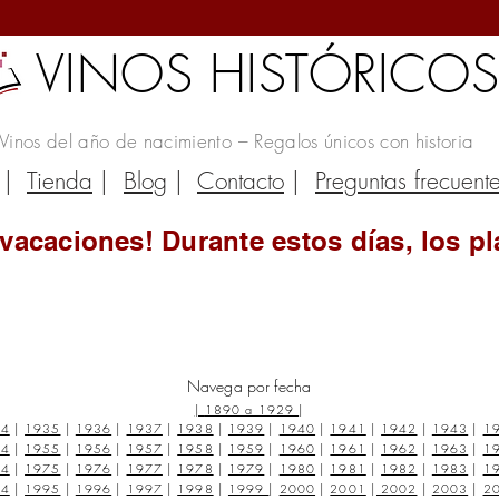
VINOS HISTÓRICO
Vinos del año de nacimiento – Regalos únicos con historia
|
Tienda
|
Blog
|
Contacto
|
Preguntas frecuent
vacaciones! Durante estos días, los pl
Navega por fecha
|
1890 a 1929
|
34
|
1935
|
1936
|
1937
|
1938
|
1939
|
1940
|
1941
|
1942
|
1943
|
1
54
|
1955
|
1956
|
1957
|
1958
|
1959
|
1960
|
1961
|
1962
|
1963
|
1
74
|
1975
|
1976
|
1977
|
1978
|
1979
|
1980
|
1981
|
1982
|
1983
|
1
94
|
1995
|
1996
|
1997
|
1998
|
1999
|
2000
|
2001
|
2002
|
2003
|
2