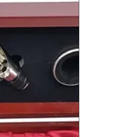
imiento
, comparables en elegancia y
 añadas anteriores de
1994, 1995 y
l mundo miró a Francia
nal, 1998 será siempre
el año del
 Francia
, con la selección española
rro y Zubizarreta
, y el triunfo final del
Saramago
recibió el
Premio Nobel de
sica sonaban éxitos como
Amiga mía
de
of Light
de
Madonna
.
vibrante y grandes acontecimientos,
ptimista y en transformación.
generación que ya deja huella
as que hoy destacan en distintos
dra
, el productor
Bizarrap
, el futbolista
gador del Real Madrid
Fede Valverde
, el
Ríos
, el cantante
Shawn Mendes
o el