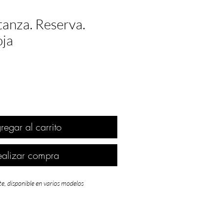
tanza. Reserva.
oja
regar al carrito
ealizar compra
te, disponible en varios modelos
urez y grandes esperanzas