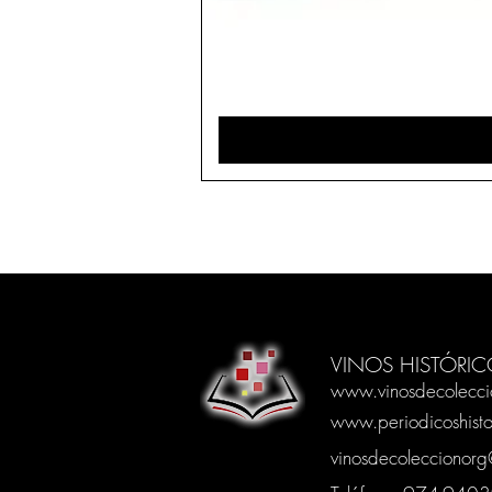
VINOS HISTÓRIC
www.vinosdecolecci
www.periodicoshisto
vinosdecoleccionor