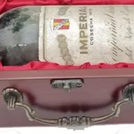
Una generación creati
una añada igualmente
1998 embotellado: ele
Regalar o conservar 
de confianza y plenitu
Una añada con identid
serenidad de los grand
aniversarios, jubilaci
botella con alma e hist
Descubre más sobre l
nuestro blog
Tu tienda especializad
Porque cada añada es 