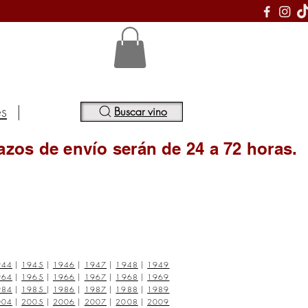
S
es
|
Buscar vino
azos de envío serán de 24 a 72 horas.
944
|
1945
|
1946
|
1947
|
1948
|
1949
964
|
1965
|
1966
|
1967
|
1968
|
1969
984
|
1985
|
1986
|
1987
|
1988
|
1989
004
|
2005
|
2006
|
2007
|
2008
|
2009