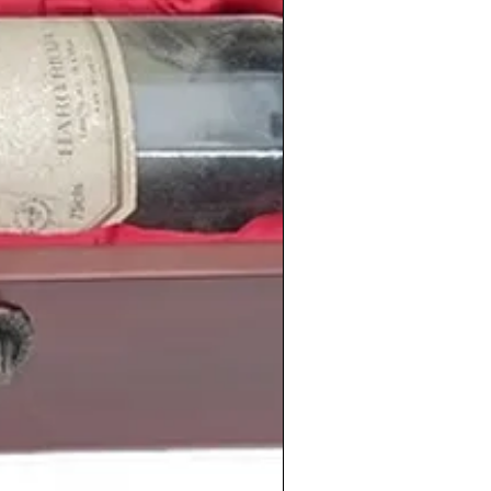
va y talentosa que comparte año con
 prometedora.
gancia y autenticidad
un
vino del año 1998
es revivir una etapa
d en el mundo del vino español.
ad propia, marcada por la madurez y la
es años, perfecta para
cumpleaños,
ones o coleccionistas
que buscan una
oria.
os
vinos antiguos del año 1998
en
a en
vinos antiguos para regalo
.
una historia… y cada vino, un recuerdo.