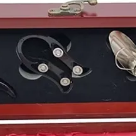
capacidad de envejec
armonía a las grandes
1996
.
1998: el año en que e
En el plano internacio
Mundial de Fútbol en
liderada por
Raúl, Hie
país anfitrión.
Ese mismo año,
José 
Literatura
, y en la mú
Alejandro Sanz
o
Ray 
Fue un año de cultura 
reflejo de un tiempo o
Nacidos en 1998: una 
En 1998 nacieron figur
ámbitos:
el cantante
Paulo Lon
Kylian Mbappé
, el ju
actor y modelo
Manu 
actor
Jaden Smith
.