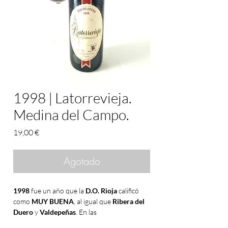
1998 | Latorrevieja.
Medina del Campo.
Precio
19,00 €
Agotado
1998
fue un año que la
D.O. Rioja
calificó
como
MUY BUENA
, al igual que
Ribera del
Duero
y
Valdepeñas
. En las
Denominaciones de Origen Penedés,