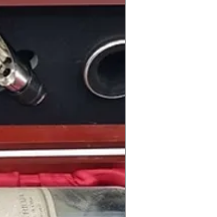
o
en el que
España
comenzaba su
 hacia la nueva moneda europea
;
el
el
año
que llegó a
España
el fenómeno
 leyenda del baloncesto
Michael Jordan
chas
.
información sobre los
vinos
de
otras
añadas
en nuestro blog:
BLOG
ICOS
 tienda de vinos antiguos para regalo.