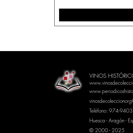
VINOS HISTÓRIC
www.vinosdecolecci
www.periodicoshisto
vinosdecoleccionor
Teléfono: 974-94
Huesca - Aragón - E
© 2000 - 2025