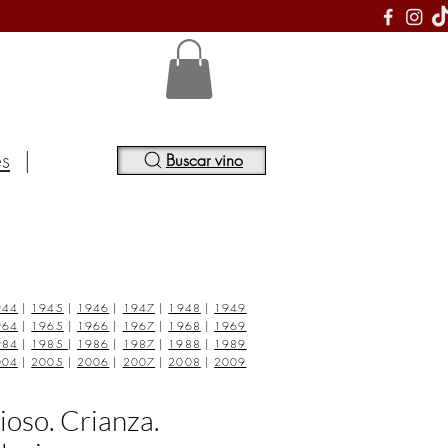
S
es
|
Buscar vino
944
|
1945
|
1946
|
1947
|
1948
|
1949
964
|
1965
|
1966
|
1967
|
1968
|
1969
984
|
1985
|
1986
|
1987
|
1988
|
1989
004
|
2005
|
2006
|
2007
|
2008
|
2009
ioso. Crianza.