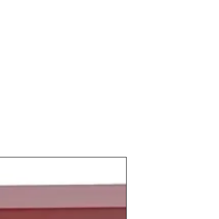
emporada, infuyendo en el ciclo de la
ente, los
viñedos
se recuperaron
gular.
factores los brotes crecen de manera
ce que el número de
racimos de uva
y su
uno a otro. El estado sanitario es
io hasta la
fase de envero
. Y a pesar de
aduración
es bueno y la diferencia de
endo a medida que avanza la primavera.
osechas
complicadas pero que gracias a
y precisas técnicas y controles de
y vinicultores
es salvada y sabe incluso
rduo trabajo de la
temporada
que llevó a
aldos de muy alta calidad.
as puertas del nuevo milenio que
 modernidades en un momento en el que
gación en tecnología estaba en pleno