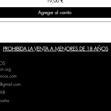
Precio
19,00 €
Agregar al carrito
PROHIBIDA LA VENTA A MENORES DE 18 AÑOS
OS
on.org
ricos.com
g@gmail.com
0398
spaña.