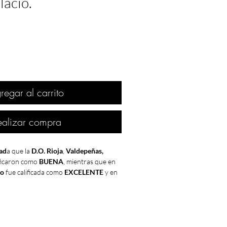
lacio.
regar al carrito
ealizar compra
ad
a que la
D.O. Rioja
,
Valdepeñas,
ficaron como
BUENA
, mientras que en
ro
fue calificada como
EXCELENTE
y en
Jumilla
como
MUY BUENA
.
o
fue buena hasta mediados del mes de
ensa helada no esperada afecta a muchos
país. Esta helada fue un factor