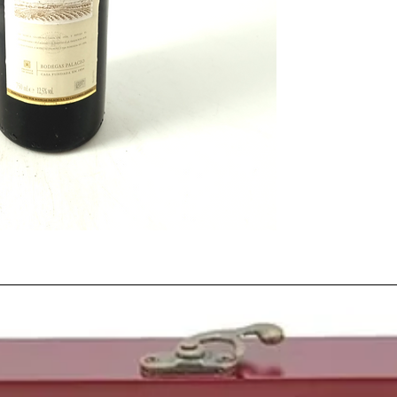
determinante en esta t
cosecha
. Afortunadam
aunque de manera irre
Debido a todos estos 
irregular y eso produ
tamaño varíe mucho de 
igualmente satisfactor
todo, el
proceso de m
evolución va disminuy
Sin duda una de esas
c
las nuevas tecnologías 
expertos agricultores 
mejor tras el largo y a
conseguir finalmente
c
En
1999
estabamos a l
parecía traer grandes
el desarrollo e investi
crecimiento.