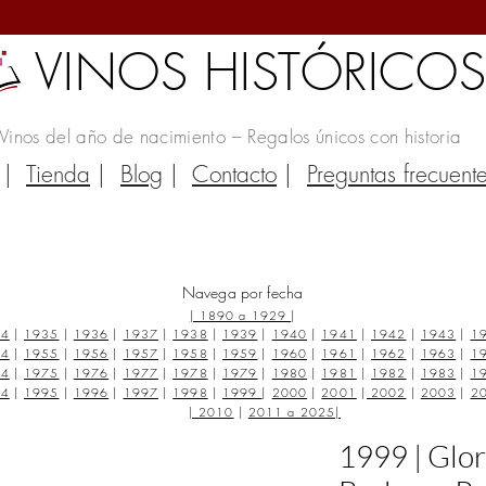
VINOS HISTÓRICO
Vinos del año de nacimiento – Regalos únicos con historia
|
Tienda
|
Blog
|
Contacto
|
Preguntas frecuent
Navega por fecha
|
1890 a 1929
|
34
|
1935
|
1936
|
1937
|
1938
|
1939
|
1940
|
1941
|
1942
|
1943
|
1
54
|
1955
|
1956
|
1957
|
1958
|
1959
|
1960
|
1961
|
1962
|
1963
|
1
74
|
1975
|
1976
|
1977
|
1978
|
1979
|
1980
|
1981
|
1982
|
1983
|
1
94
|
1995
|
1996
|
1997
|
1998
|
1999
|
2000
|
2001
|
2002
|
2003
|
2
|
2010
|
2011 a 2025
|
1999 | Glor