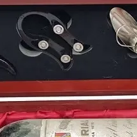
Recordado como el
añ
periodo de transición
euro
. También por ser 
Pokémon
o cuando la
se retiraba de las can
Puedes encontrar más 
la
cosecha de 1999
y 
PERIÓDICOS HISTÓR
Periódicos Históricos. Tu