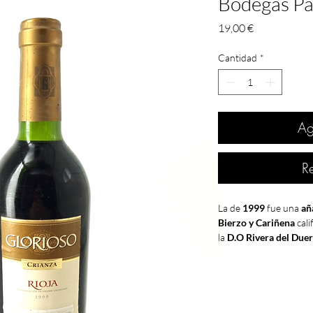
Bodegas Pa
Precio
19,00 €
Cantidad
*
Ag
R
La de
1999
fue una
añ
Bierzo y Cariñena
cali
la
D.O Rivera del Due
Penedés, La Mancha, 
La evolución del
viñed
abril, cuando una int
cultivos del norte del 