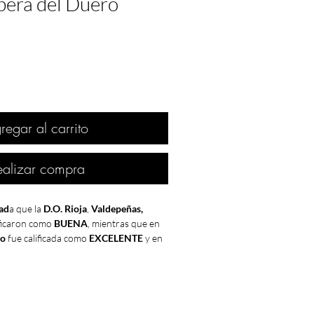
bera del Duero
regar al carrito
ealizar compra
ad
a que la
D.O. Rioja
,
Valdepeñas,
ficaron como
BUENA
, mientras que en
ro
fue calificada como
EXCELENTE
y en
Jumilla
como
MUY BUENA
.
o
fue buena hasta mediados del mes de
ensa helada no esperada afecta a muchos
país. Esta helada fue un factor