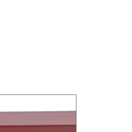
emporada, infuyendo en el ciclo de la
ente, los
viñedos
se recuperaron
gular.
factores los brotes crecen de manera
ce que el número de
racimos de uva
y su
uno a otro. El estado sanitario es
io hasta la
fase de envero
. Y a pesar de
aduración
es bueno y la diferencia de
endo a medida que avanza la primavera.
osechas
complicadas pero que gracias a
y precisas técnicas y controles de
y vinicultores
es salvada y sabe incluso
rduo trabajo de la
temporada
que llevó a
aldos de muy alta calidad.
as puertas del nuevo milenio que
 modernidades en un momento en el que
gación en tecnología estaba en pleno