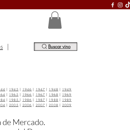
S
es
|
Buscar vino
944
|
1945
|
1946
|
1947
|
1948
|
1949
964
|
1965
|
1966
|
1967
|
1968
|
1969
984
|
1985
|
1986
|
1987
|
1988
|
1989
004
|
2005
|
2006
|
2007
|
2008
|
2009
a de Mercado.