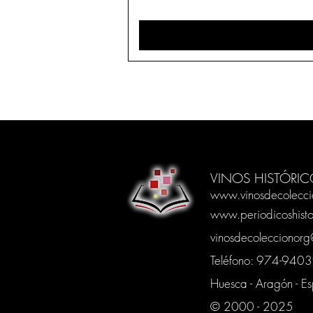
VINOS HISTÓRIC
www.vinosdecolecci
www.periodicoshisto
vinosdecoleccionor
Teléfono: 974-94
Huesca - Aragón - E
© 2000 - 2025