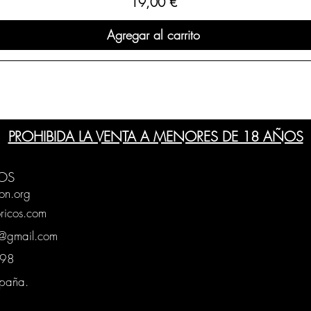
Precio
19,00 €
Agregar al carrito
PROHIBIDA LA VENTA A MENORES DE 18 AÑOS
OS
on.org
ricos.com
g@gmail.com
0398
spaña.