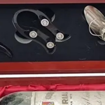
Recordado como el
añ
periodo de transición
euro
. También por ser 
Pokémon
o cuando la
se retiraba de las can
Puedes encontrar más 
la
cosecha de 1999
y 
PERIÓDICOS HISTÓR
Periódicos Históricos. Tu