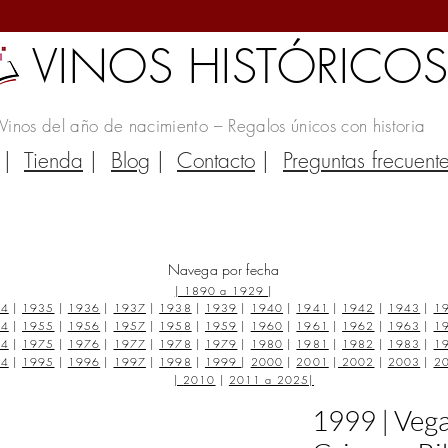
VINOS HISTÓRICO
Vinos del año de nacimiento – Regalos únicos con historia
|
Tienda
|
Blog
|
Contacto
|
Preguntas frecuent
Navega por fecha
|
1890 a 1929
|
34
|
1935
|
1936
|
1937
|
1938
|
1939
|
1940
|
1941
|
1942
|
1943
|
1
54
|
1955
|
1956
|
1957
|
1958
|
1959
|
1960
|
1961
|
1962
|
1963
|
1
74
|
1975
|
1976
|
1977
|
1978
|
1979
|
1980
|
1981
|
1982
|
1983
|
1
94
|
1995
|
1996
|
1997
|
1998
|
1999
|
2000
|
2001
|
2002
|
2003
|
2
|
2010
|
2011 a 2025
|
1999 | Veg