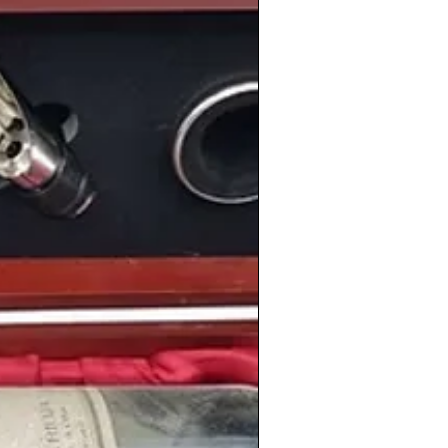
o
en el que
España
comenzaba su
 hacia la nueva moneda europea
;
el
el
año
que llegó a
España
el fenómeno
 leyenda del baloncesto
Michael Jordan
chas
.
información sobre los
vinos
de
otras
añadas
en nuestro blog:
BLOG
ICOS
 tienda de vinos antiguos para regalo.