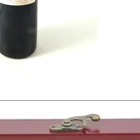
determinante en esta t
cosecha
. Afortunadam
aunque de manera irre
Debido a todos estos 
irregular y eso produ
tamaño varíe mucho de 
igualmente satisfactor
todo, el
proceso de m
evolución va disminuy
Sin duda una de esas
c
las nuevas tecnologías 
expertos agricultores 
mejor tras el largo y a
conseguir finalmente
c
En
1999
estabamos a l
parecía traer grandes
el desarrollo e investi
crecimiento.