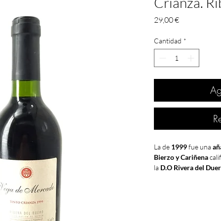
Crianza. Ri
Precio
29,00 €
Cantidad
*
Ag
R
La de
1999
fue una
añ
Bierzo y Cariñena
cali
la
D.O Rivera del Due
Penedés, La Mancha, 
La evolución del
viñed
abril, cuando una int
cultivos del norte del 