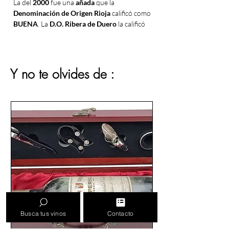
La del
2000
fue una
añada
que la
Denominación de Origen Rioja
calificó como
BUENA
. La
D.O. Ribera de Duero
la calificó
como
MUY BUENA
, coincidiendo con otras
importantes
Denominaciones de Origen
españolas
como
Penedés, Valdepeñas,
Cariñena, La Mancha, Bierzo y Jumilla
.
Y no te olvides de :
El
año 2000
fue un
año
muy interesante
para la
producción de vino
, ya que fue un
año en el que se produjeron algunos
vinos
excepcionales
. Los vinos de ese
año
son
muy valorados por los conocedores del
vino
y los
coleccionistas
de todo el mundo.
Un clima favorable, con inviernos suaves,
primaveras tempranas y veranos secos,
permitió una
maduración óptima de las
uvas
, resultando en
vinos con una excelente
calidad
.
Busca tus vinos
Contacto
La
región de la Rioja
fue una de las que más
destacó ese año, con
vinos tintos
de gran