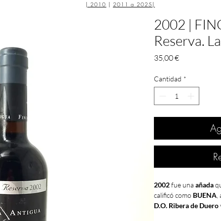
|
2010
|
2011 a 2025
|
2002 | FI
Reserva. L
Precio
35,00 €
Cantidad
*
Ag
R
2002
fue una
añada
qu
calificó como
BUENA
,
D.O. Ribera de Duero
BUENA
, coincidiendo