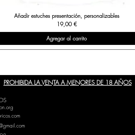
Añadir estuches presentación, personalizables
Precio
19,00 €
Agregar al carrito
PROHIBIDA LA VENTA A MENORES DE 18 AÑOS
OS
on.org
ricos.com
g@gmail.com