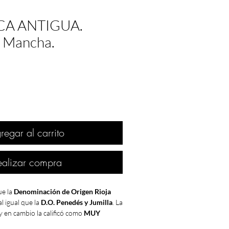
NCA ANTIGUA.
a Mancha.
regar al carrito
ealizar compra
e la
Denominación de Origen Rioja
 al igual que la
D.O. Penedés y Jumilla
. La
y en cambio la calificó como
MUY
 con otras
D.O
como
Valdepeñas,