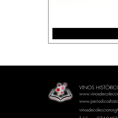
VINOS HISTÓRIC
www.vinosdecolecci
www.periodicoshisto
vinosdecoleccionor