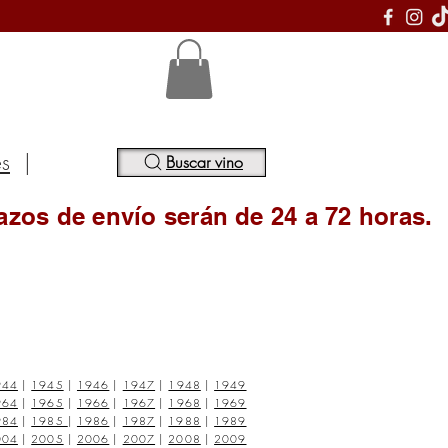
S
es
|
Buscar vino
azos de envío serán de 24 a 72 horas.
944
|
1945
|
1946
|
1947
|
1948
|
1949
964
|
1965
|
1966
|
1967
|
1968
|
1969
984
|
1985
|
1986
|
1987
|
1988
|
1989
004
|
2005
|
2006
|
2007
|
2008
|
2009