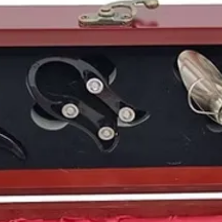
Puedes encontrar una 
de 2002
de distintas n
y
bodegas
perfectamen
vinos online
: https://
antiguos