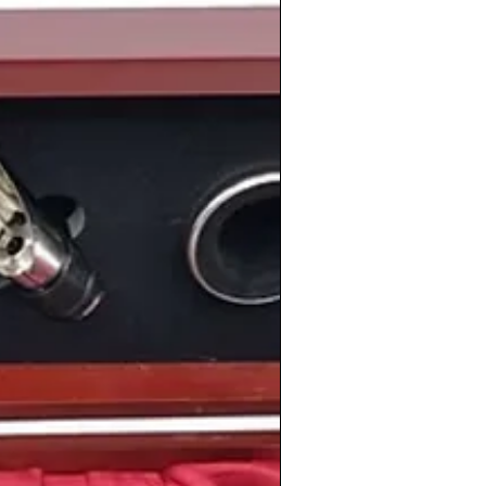
amplia selección de
vinos de la cosecha
acionalidades, regiones
te conservados en nuestras
tienda de
www.periodicoshistoricos.com/vinos-