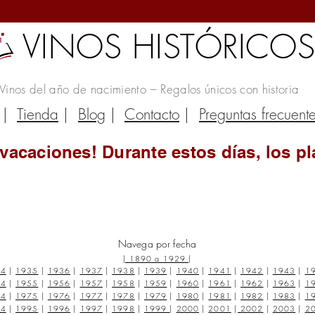
VINOS HISTÓRICO
Vinos del año de nacimiento – Regalos únicos con historia
|
Tienda
|
Blog
|
Contacto
|
Preguntas frecuent
vacaciones! Durante estos días, los pl
Navega por fecha
|
1890 a 1929
|
34
|
1935
|
1936
|
1937
|
1938
|
1939
|
1940
|
1941
|
1942
|
1943
|
1
54
|
1955
|
1956
|
1957
|
1958
|
1959
|
1960
|
1961
|
1962
|
1963
|
1
74
|
1975
|
1976
|
1977
|
1978
|
1979
|
1980
|
1981
|
1982
|
1983
|
1
94
|
1995
|
1996
|
1997
|
1998
|
1999
|
2000
|
2001
|
2002
|
2003
|
2