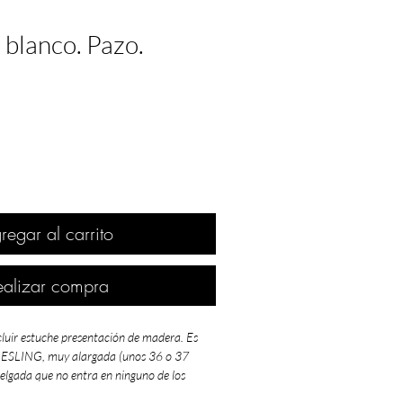
 blanco. Pazo.
regar al carrito
ealizar compra
cluir estuche presentación de madera. Es
RIESLING, muy alargada (unos 36 o 37
delgada que no entra en ninguno de los
e madera que ofrecemos.