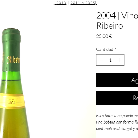
|
2010
|
2011 a 2025
|
2004 | Vino
Ribeiro
Precio
25,00 €
Cantidad
*
Ag
R
Esta botella no puede in
una botella con forma 
centimetros de largo) y 
estuches presentación d