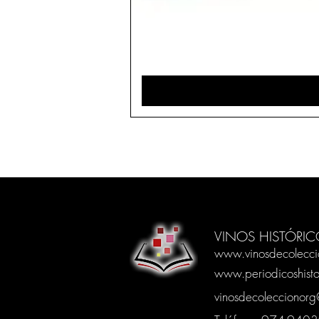
VINOS HISTÓRIC
www.vinosdecolecci
www.periodicoshisto
vinosdecoleccionor