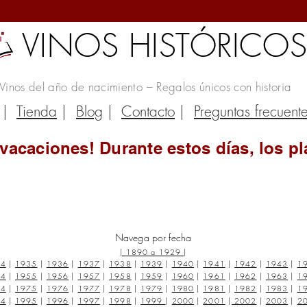
VINOS HISTÓRICO
Vinos del año de nacimiento – Regalos únicos con historia
|
Tienda
|
Blog
|
Contacto
|
Preguntas frecuent
vacaciones! Durante estos días, los pl
Navega por fecha
|
1890 a 1929
|
34
|
1935
|
1936
|
1937
|
1938
|
1939
|
1940
|
1941
|
1942
|
1943
|
1
54
|
1955
|
1956
|
1957
|
1958
|
1959
|
1960
|
1961
|
1962
|
1963
|
1
74
|
1975
|
1976
|
1977
|
1978
|
1979
|
1980
|
1981
|
1982
|
1983
|
1
94
|
1995
|
1996
|
1997
|
1998
|
1999
|
2000
|
2001
|
2002
|
2003
|
2