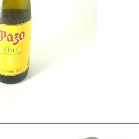
2004
fue una
añada
q
calificó como
EXCELE
Duero
,
Valdepeñas, Ca
Penedés
la calificó co
BUENA
. Sin duda una
La
añada de 2004
es u
enólogos
y
entendidos
extraordinaria
en casi
muy alta calidad.
Las diferentes
regiones
país como
Rioja o Rib
un clima y condiciones 
favorables.
Cabe además destacar 
Spectator
, referente 
refiere y la cual elige
lo
mundial cada año, elig
catados el
Imperial G