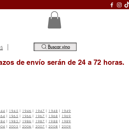
S
es
|
Buscar vino
azos de envío serán de 24 a 72 horas.
944
|
1945
|
1946
|
1947
|
1948
|
1949
964
|
1965
|
1966
|
1967
|
1968
|
1969
984
|
1985
|
1986
|
1987
|
1988
|
1989
004
|
2005
|
2006
|
2007
|
2008
|
2009