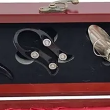
bodega Cvne
.
2004
, un
año
de contra
España
. El
año
de la
bo
tsunami del Océano Índ
que dieron el poder a
en los
Juegos Olímpic
Jackson
... Sin duda un
faltar una
botella de v
Puedes encontrar más 
de
2004
y otros
años
e
https://www.periodico
Periódicos históricos
.
aniversarios
,
bodas de
oro
y muchos más.