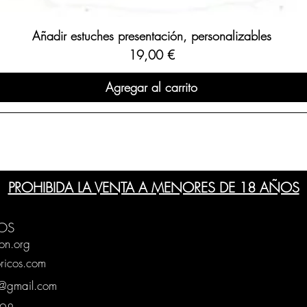
Añadir estuches presentación, personalizables
Precio
19,00 €
Agregar al carrito
PROHIBIDA LA VENTA A MENORES DE 18 AÑOS
OS
on.org
ricos.com
g@gmail.com