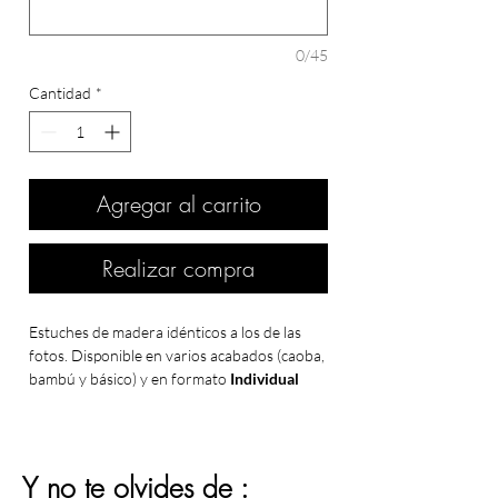
0/45
Cantidad
*
Agregar al carrito
Realizar compra
Estuches de madera idénticos a los de las
fotos. Disponible en varios acabados (caoba,
bambú y básico) y en formato
Individual
(para 1 botella)
o
Doble (para 2 botellas)
.
Puedes añadir
personalización
con nombre,
fecha o dedicatoria (hasta 45 caracteres en
una, dos o tres líneas).
Y no te olvides de :
Opciones disponibles: