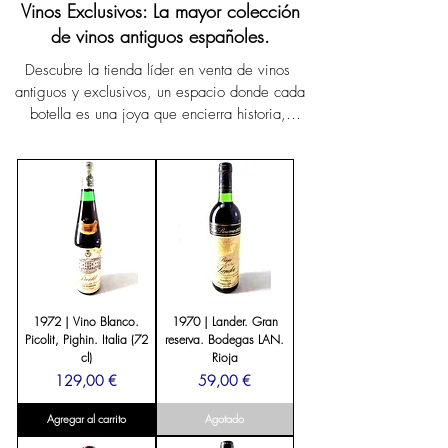
Vinos Exclusivos: La mayor colección
de vinos antiguos españoles.
Descubre la tienda líder en venta de vinos 
antiguos y exclusivos, un espacio donde cada 
botella es una joya que encierra historia, 
tradición y excelencia vinícola. Con más de 
25 años de experiencia, ponemos a tu 
alcance la selección más amplia de vinos 
premium de colección procedentes de las 
bodegas y denominaciones de origen más 
prestigiosas de España.

Somos la referencia para quienes buscan un 
vino antiguo auténtico, ya sea para ampliar 
1972 | Vino Blanco.
1970 | Lander. Gran
su colección personal o para sorprender con 
Picolit, Pighin. Italia (72
reserva. Bodegas LAN.
un regalo único e inolvidable. Nuestro 
cl)
Rioja
catálogo incluye vinos de añadas históricas, 
Precio
Precio
129,00 €
59,00 €
botellas raras y auténticos tesoros vinícolas 
Agregar al carrito
Agotado
como los vinos del año de nacimiento, 
perfectos para celebrar cumpleaños, 